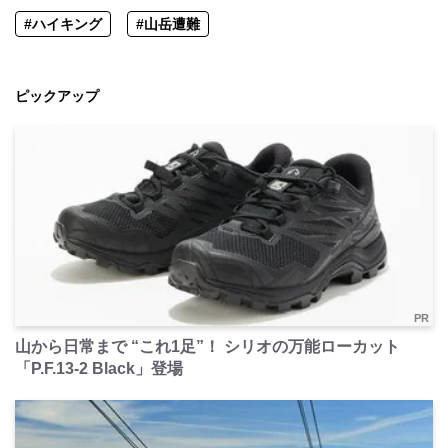
#ハイキング
#山岳遭難
ピックアップ
PR
山から日常まで “これ1足”！ シリオの万能ローカット
「P.F.13-2 Black」登場