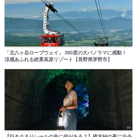
PR
「北八ヶ岳ロープウェイ」 360度の大パノラマに感動！
涼感あふれる絶景高原リゾート【長野県茅野市】
PR
【行き止まりレールの先に何がある？】碓氷峠の夜に出会