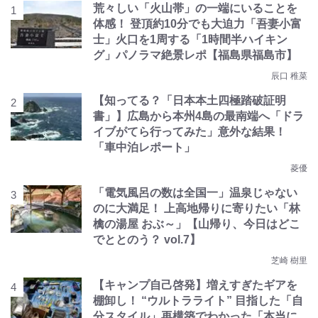
荒々しい「火山帯」の一端にいることを
体感！ 登頂約10分でも大迫力「吾妻小富
士」火口を1周する「1時間半ハイキン
グ」パノラマ絶景レポ【福島県福島市】
辰口 稚菜
【知ってる？「日本本土四極踏破証明
書」】広島から本州4島の最南端へ「ドラ
イブがてら行ってみた」意外な結果！
「車中泊レポート」
菱優
「電気風呂の数は全国一」温泉じゃない
のに大満足！ 上高地帰りに寄りたい「林
檎の湯屋 おぶ～」【山帰り、今日はどこ
でととのう？ vol.7】
芝崎 樹里
【キャンプ自己啓発】増えすぎたギアを
棚卸し！ “ウルトラライト” 目指した「自
分スタイル」再構築でわかった「本当に