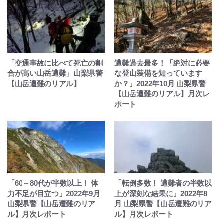
「交通事故に比べて死亡の割
遭難過去最多！「絶対に必要
合が高い山岳遭難」山梨県警
な登山装備を知っています
【山岳遭難のリアル】
か？」2022年10月 山梨県警
【山岳遭難のリアル】月次レ
ポート
「60～80代が半数以上！ 体
「転倒多数！ 遭難者の半数以
力不足が目立つ」2022年9月
上が深刻な結果に」2022年8
山梨県警【山岳遭難のリア
月 山梨県警【山岳遭難のリア
ル】月次レポート
ル】月次レポート