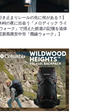
PR
行き止まりレールの先に何がある？】
氷峠の夜に出会う「メロディック ライ
 ウォーク」で消えた鉄道の記憶を追体
【群馬県安中市「廃線ウォーク」】