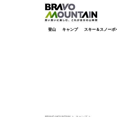
登山
キャンプ
スキー＆スノーボ
山小屋泊
山小屋ライブカメラ
テント泊
雪山
低山
山ご飯
その他登山
焚き火
その他キャンプ
スキー場ライブカ
バックカントリー
日帰り
キャンプ飯
スキー場
BRAVO MOUNTAIN
キャンプ