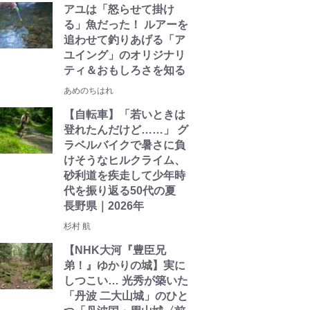
アユは「怒らせて掛け
る」魚だった！ ルアーを
追わせて釣りあげる「ア
ユイング」のオリジナリ
ティ＆おもしろさを知る
あめのちはれ
【自転車】「若いときは
登れたんだけど……」 グ
ラベルバイクで暑さに負
けそうなヒルクライム、
砂利道を疾走して少年時
代を振り返る50代の夏
長野県｜2026年
杉村 航
【NHK大河『豊臣兄
弟！』ゆかりの城】実に
しつこい… 光秀が築いた
「丹波 二大山城」のひと