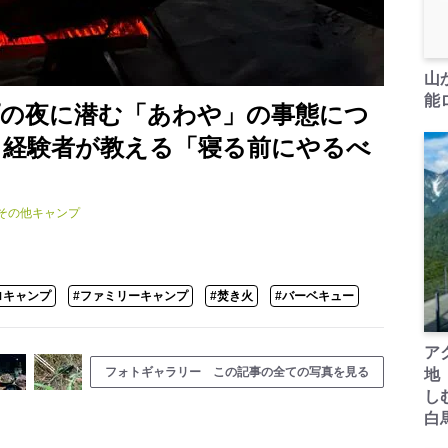
山
能ロ
プの夜に潜む「あわや」の事態につ
 経験者が教える「寝る前にやるべ
その他キャンプ
ロキャンプ
#ファミリーキャンプ
#焚き火
#バーベキュー
ア
フォトギャラリー この記事の全ての写真を見る
地
し
白