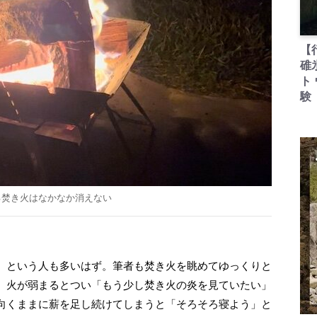
【
碓
ト
験
る焚き火はなかなか消えない
、という人も多いはず。筆者も焚き火を眺めてゆっくりと
、火が弱まるとつい「もう少し焚き火の炎を見ていたい」
向くままに薪を足し続けてしまうと「そろそろ寝よう」と