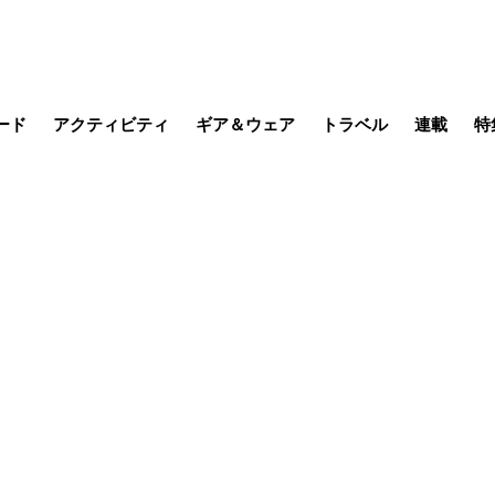
ード
アクティビティ
ギア＆ウェア
トラベル
連載
特
メラ
MTB
写真・動画
その他アクティビティ
キャンプ
スノー
その他
温泉・宿
名所・観光
日本で山
缶詰博士の
そこに山
ブーツの
日本人ハイカ
低山小道
尾瀬ガイド
わたし、
耕して焙
その他連
フィッシング
登山
食事・お酒
季節の虫