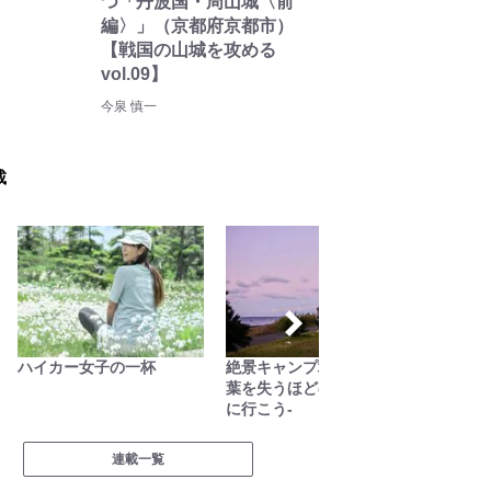
つ「丹波国・周山城〈前
編〉」（京都府京都市）
【戦国の山城を攻める
vol.09】
今泉 慎一
載
ハイカー女子の一杯
絶景キャンプ場ガイド-言
AKB4
葉を失うほどの風景に会い
載「日
に行こう-
連載一覧