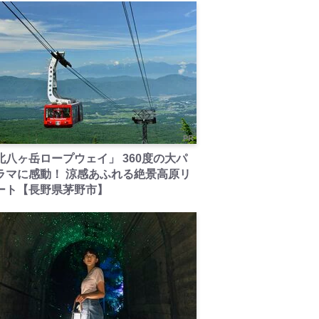
PR
北八ヶ岳ロープウェイ」 360度の大パ
ラマに感動！ 涼感あふれる絶景高原リ
ート【長野県茅野市】