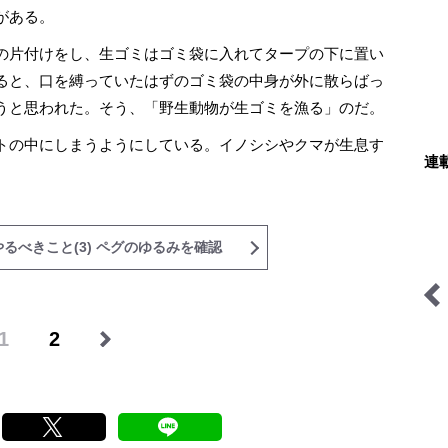
がある。
の片付けをし、生ゴミはゴミ袋に入れてタープの下に置い
ると、口を縛っていたはずのゴミ袋の中身が外に散らばっ
うと思われた。そう、「野生動物が生ゴミを漁る」のだ。
トの中にしまうようにしている。イノシシやクマが生息す
連
。
るべきこと(3) ペグのゆるみを確認
今日も山旅気分
1
2