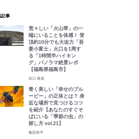
気記事
荒々しい「火山帯」の一
端にいることを体感！ 登
頂約10分でも大迫力「吾
妻小富士」火口を1周す
る「1時間半ハイキン
グ」パノラマ絶景レポ
【福島県福島市】
辰口 稚菜
青く美しい「幸せのブル
ービー」の正体とは？ 身
近な場所で見つけるコツ
を紹介【あなたのすぐそ
ばにいる「季節の虫」の
探し方 vol.21】
亀田恭平