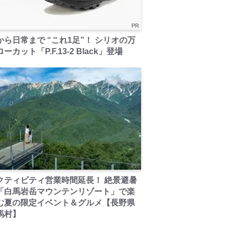
PR
から日常まで “これ1足”！ シリオの万
ーカット「P.F.13-2 Black」登場
PR
クティビティ営業時間延長！ 絶景避暑
「白馬岩岳マウンテンリゾート」で楽
む夏の限定イベント＆グルメ【長野県
馬村】