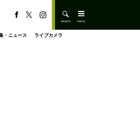
集・ニュース
ライブカメラ
登りはじめました
缶たん”CAN”P料理
小屋を興して
国の街角で
ーのネパール移住見聞録「Like a Rolling Stone」
具＆技術研究所
きららの“おぜ沼“日記
山小屋はじめます
煎して走る男
載
スキー場
山小屋