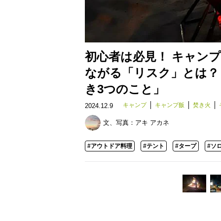
初心者は必見！ キャン
ながる「リスク」とは？
き3つのこと」
キャンプ
キャンプ飯
焚き火
2024.12.9
文、写真：
アキ アカネ
#アウトドア料理
#テント
#タープ
#ソ