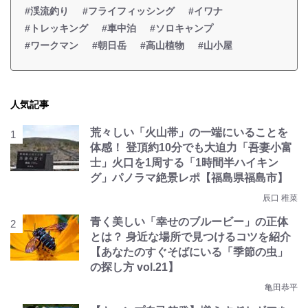
#渓流釣り
#フライフィッシング
#イワナ
#トレッキング
#車中泊
#ソロキャンプ
#ワークマン
#朝日岳
#高山植物
#山小屋
人気記事
荒々しい「火山帯」の一端にいることを
体感！ 登頂約10分でも大迫力「吾妻小富
士」火口を1周する「1時間半ハイキン
グ」パノラマ絶景レポ【福島県福島市】
辰口 稚菜
青く美しい「幸せのブルービー」の正体
とは？ 身近な場所で見つけるコツを紹介
【あなたのすぐそばにいる「季節の虫」
の探し方 vol.21】
亀田恭平