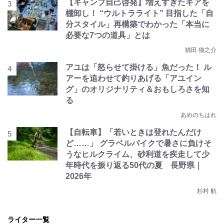
【キャンプ自己啓発】増えすぎたギアを
棚卸し！ “ウルトラライト” 目指した「自
分スタイル」再構築でわかった「本当に
必要な7つの道具」とは
猫田 猫之介
アユは「怒らせて掛ける」魚だった！ ル
アーを追わせて釣りあげる「アユイン
グ」のオリジナリティ＆おもしろさを知
る
あめのちはれ
【自転車】「若いときは登れたんだけ
ど……」 グラベルバイクで暑さに負けそ
うなヒルクライム、砂利道を疾走して少
年時代を振り返る50代の夏 長野県｜
2026年
杉村 航
ライター一覧