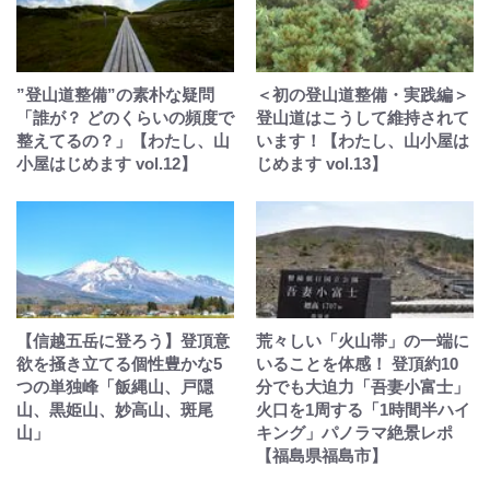
”登山道整備”の素朴な疑問
＜初の登山道整備・実践編＞
「誰が？ どのくらいの頻度で
登山道はこうして維持されて
整えてるの？」【わたし、山
います！【わたし、山小屋は
小屋はじめます vol.12】
じめます vol.13】
【信越五岳に登ろう】登頂意
荒々しい「火山帯」の一端に
欲を掻き立てる個性豊かな5
いることを体感！ 登頂約10
つの単独峰「飯縄山、戸隠
分でも大迫力「吾妻小富士」
山、黒姫山、妙高山、斑尾
火口を1周する「1時間半ハイ
山」
キング」パノラマ絶景レポ
【福島県福島市】