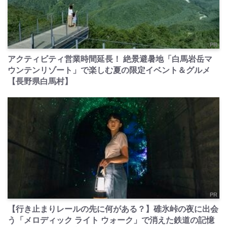
PR
アクティビティ営業時間延長！ 絶景避暑地「白馬岩岳マ
ウンテンリゾート」で楽しむ夏の限定イベント＆グルメ
【長野県白馬村】
PR
【行き止まりレールの先に何がある？】碓氷峠の夜に出会
う「メロディック ライト ウォーク」で消えた鉄道の記憶