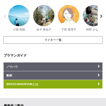
小西 拓朗
金子 美也子
下田 真理子
和野 きなこ
ライター一覧
ブラマンガイド
ノウハウ
動画
BRAVO MOUNTAINとは
最新号ご案内