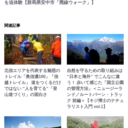
を追体験【群馬県安中市「廃線ウォーク」】
関連記事
北信エリアを代表する魅惑の
自然を守るための取り組みは
トレイル「奥信濃100」「信
“日本と海外” でこんなに違
越トレイル」 道をつくるだけ
う！ 歩いて感じた「国立公園
ではない “人を育てる”「登
の管理方法」＜ニュージーラ
山道づくり」の面白さ
ンド／ルートバーン・トラッ
ク 前編＞【キジ博士のナチュ
ラリスト入門 vol.1】