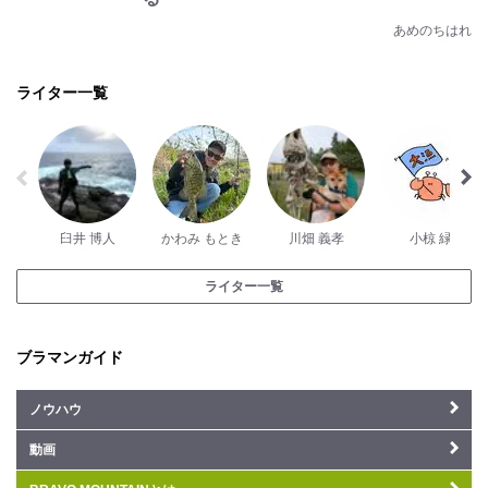
あめのちはれ
ライター一覧
臼井 博人
かわみ もとき
川畑 義孝
小椋 緑
ライター一覧
ブラマンガイド
ノウハウ
動画