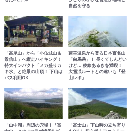
自然を守る
「高尾山」から「小仏城山＆
蓮華温泉から登る日本百名山
景信山」へ縦走ハイキング！
「白馬岳」！ 長くてしんどい
特大インパクト「メガ盛りカ
けど… 稜線あるきを満喫！
キ氷」と絶景の山頂！ 下山は
大雪渓ルートとの違いも「登
バス利用OK
山レポ」
「山中湖」周辺の穴場！「富
「富士山」下山時の立ち寄り