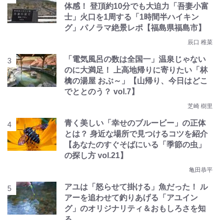
体感！ 登頂約10分でも大迫力「吾妻小富
士」火口を1周する「1時間半ハイキン
グ」パノラマ絶景レポ【福島県福島市】
辰口 稚菜
「電気風呂の数は全国一」温泉じゃない
のに大満足！ 上高地帰りに寄りたい「林
檎の湯屋 おぶ～」【山帰り、今日はどこ
でととのう？ vol.7】
芝崎 樹里
青く美しい「幸せのブルービー」の正体
とは？ 身近な場所で見つけるコツを紹介
【あなたのすぐそばにいる「季節の虫」
の探し方 vol.21】
亀田恭平
アユは「怒らせて掛ける」魚だった！ ル
アーを追わせて釣りあげる「アユイン
グ」のオリジナリティ＆おもしろさを知
る