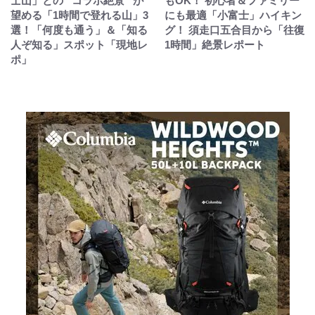
士山」との “コラボ絶景” が
もOK！ 初心者＆ファミリー
望める「1時間で登れる山」3
にも最適「小富士」ハイキン
選！「何度も通う」＆「知る
グ！ 須走口五合目から「往復
人ぞ知る」スポット「現地レ
1時間」絶景レポート
ポ」