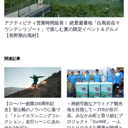
PR
アクティビティ営業時間延長！ 絶景避暑地「白馬岩岳マ
ウンテンリゾート」で楽しむ夏の限定イベント＆グルメ
【長野県白馬村】
関連記事
【ローバー創業100周年記
～持続可能なアウトドア観光
念】登山靴のノウハウに基づ
地を目指して～JTBが谷川
く「トレイルランニングコレ
岳、みなかみ町と取り組むプ
クション」走行シーンにあわ
ロジェクト「Go!ME」 一人
せた3モデル
ひとりの小さな善意が地域と