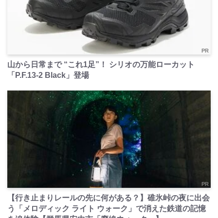
PR
山から日常まで “これ1足”！ シリオの万能ローカット
「P.F.13-2 Black」登場
PR
【行き止まりレールの先に何がある？】碓氷峠の夜に出会
う「メロディック ライト ウォーク」で消えた鉄道の記憶