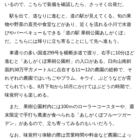
いるので、こちらで装備を確認したら、さっそく出発だ。
駅を出て、道なりに進むと、道の駅が見えてくる。旬の果
物や野菜の直売や食堂などがあり、近くを流れる小川で水遊
びやバーベキューもできる「道の駅 果樹公園あしがくぼ」
だ。こちらには帰りに立ち寄ることにして先へ進もう。
車通りの多い国道299号を横断歩道で渡り、右手に10分ほど
進むと「あしがくぼ果樹公園村」の入口がある。日向山南斜
面約38万平方メートルに点在する11〜12の農園の総称で、そ
れぞれの農園ではいちごやプラム、キウイ、ぶどうなどが育
てられている。8月下旬から10月にかけてはぶどうの時期で、
味覚狩りも楽しめる。
また、果樹公園村内には100ｍのローラーコースターや、週
末限定で手打ち蕎麦が食べられる「あしがくぼフルーツガー
デン」があるので、立ち寄ってみるのもいいだろう。
なお、味覚狩り体験の際は営業時間や料金など農園によっ