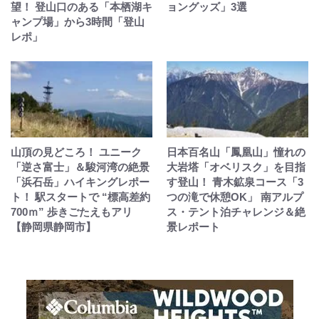
望！ 登山口のある「本栖湖キ
ョングッズ」3選
ャンプ場」から3時間「登山
レポ」
山頂の見どころ！ ユニーク
日本百名山「鳳凰山」憧れの
「逆さ富士」＆駿河湾の絶景
大岩塔「オベリスク」を目指
「浜石岳」ハイキングレポー
す登山！ 青木鉱泉コース「3
ト！ 駅スタートで “標高差約
つの滝で休憩OK」 南アルプ
700ｍ” 歩きごたえもアリ
ス・テント泊チャレンジ＆絶
【静岡県静岡市】
景レポート