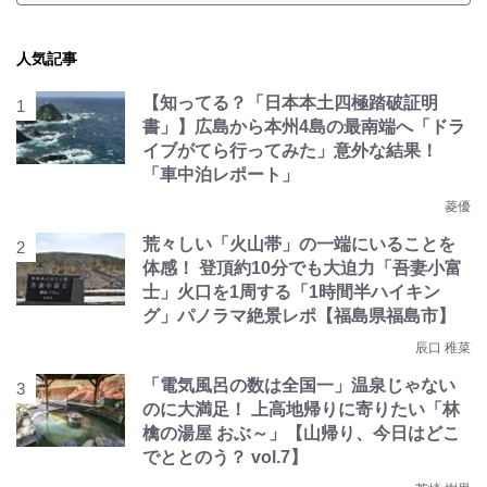
人気記事
【知ってる？「日本本土四極踏破証明
書」】広島から本州4島の最南端へ「ドラ
イブがてら行ってみた」意外な結果！
「車中泊レポート」
菱優
荒々しい「火山帯」の一端にいることを
体感！ 登頂約10分でも大迫力「吾妻小富
士」火口を1周する「1時間半ハイキン
グ」パノラマ絶景レポ【福島県福島市】
辰口 稚菜
「電気風呂の数は全国一」温泉じゃない
のに大満足！ 上高地帰りに寄りたい「林
檎の湯屋 おぶ～」【山帰り、今日はどこ
でととのう？ vol.7】