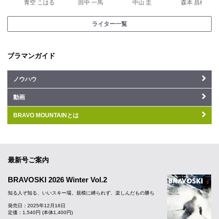
青空 こはる
田中 一馬
中山 圭
森本 昌樹
ライター一覧
ブラマンガイド
ノウハウ
動画
BRAVO MOUNTAINとは
最新号ご案内
BRAVOSKI 2026 Winter Vol.2
知る人ぞ知る、いいスキー場。規模に縛られず、楽しんだもの勝ち
発売日：2025年12月16日
定価：1,540円 (本体1,400円)