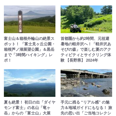
富士山＆箱根外輪山の絶景ス
首都圏から約2時間、元祖避
ポット！ 「富士見ヶ丘公園・
暑地の軽井沢へ！「軽井沢あ
箱根芦ノ湖展望公園」＆黒岳
そびの森」で楽しむ夏のアク
まで「3時間ハイキング」レ
ティビティとサイクリング体
ポ！
験 【長野県】 2024年
夏も絶景！ 初日の出「ダイヤ
手元に残る “リアル感” の魅
モンド富士」の名山「竜ヶ
力＆地域ガイドにもなる！ 旅
岳」からの「富士山」大展
先の思い出「ご当地コレクシ