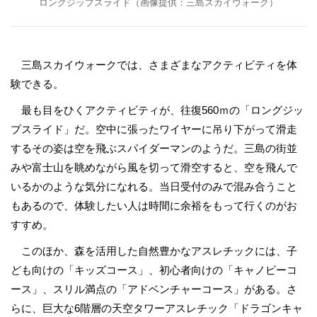
ロングジップスライド（画像提供：三島スカイウォーク）
三島スカイウォークでは、さまざまなアクティビティを体
験できる。
最も目をひくアクティビティが、往復560ｍの「ロングジッ
プスライド」だ。空中に張ったワイヤーに吊り下がって滑走
するその姿は空を飛ぶスパイダーマンのようだ。三島の街並
みや富士山を眺めながら風を切って滑空すると、空を飛んで
いるかのような気分になれる。当日受付のみで混み合うこと
もあるので、体験したい人は時間に余裕をもって行くのがお
すすめ。
このほか、森を活用した自然豊かなアスレチックには、子
ども向けの「キッズコース」、初心者向けの「キャノピーコ
ース」、スリル満点の「アドベンチャーコース」がある。さ
らに、巨大な6階層の天空タワーアスレチック「ドラゴンキャ