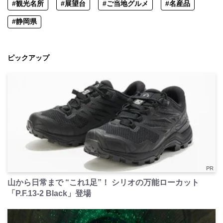
#観光名所
#展望台
#ご当地グルメ
#名産品
#静岡県
ピックアップ
PR
山から日常まで “これ1足”！ シリオの万能ローカット
「P.F.13-2 Black」登場