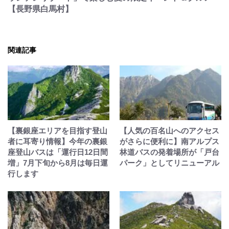
【長野県白馬村】
関連記事
【裏銀座エリアを目指す登山
【人気の百名山へのアクセス
者に耳寄り情報】今年の裏銀
がさらに便利に】南アルプス
座登山バスは「運行日12日間
林道バスの発着場所が「戸台
増」7月下旬から8月は毎日運
パーク」としてリニューアル
行します