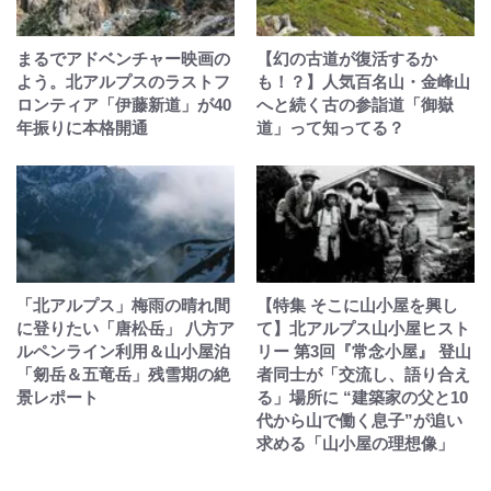
まるでアドベンチャー映画の
【幻の古道が復活するか
よう。北アルプスのラストフ
も！？】人気百名山・金峰山
ロンティア「伊藤新道」が40
へと続く古の参詣道「御嶽
年振りに本格開通
道」って知ってる？
「北アルプス」梅雨の晴れ間
【特集 そこに山小屋を興し
に登りたい「唐松岳」 八方ア
て】北アルプス山小屋ヒスト
ルペンライン利用＆山小屋泊
リー 第3回『常念小屋』 登山
「剱岳＆五竜岳」残雪期の絶
者同士が「交流し、語り合え
景レポート
る」場所に “建築家の父と10
代から山で働く息子”が追い
求める「山小屋の理想像」