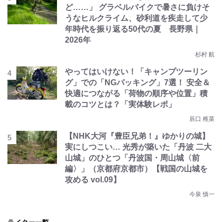
ど……」 グラベルバイクで暑さに負けそ
うなヒルクライム、砂利道を疾走して少
年時代を振り返る50代の夏 長野県｜
2026年
杉村 航
やってはいけない！「キャンプツーリン
グ」での「NGパッキング」7選！ 安全＆
快適につながる「荷物の順序や位置」積
載のコツとは？「実体験レポ」
辰口 稚菜
【NHK大河『豊臣兄弟！』ゆかりの城】
実にしつこい… 光秀が築いた「丹波 二大
山城」のひとつ「丹波国・周山城〈前
編〉」（京都府京都市）【戦国の山城を
攻める vol.09】
今泉 慎一