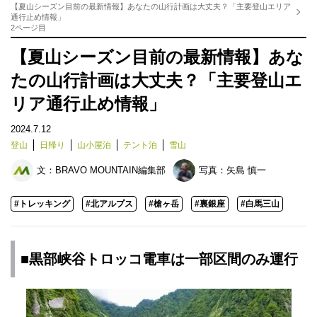
【夏山シーズン目前の最新情報】あなたの山行計画は大丈夫？「主要登山エリア
通行止め情報」
2ページ目
【夏山シーズン目前の最新情報】あな
たの山行計画は大丈夫？「主要登山エ
リア通行止め情報」
2024.7.12
登山
日帰り
山小屋泊
テント泊
雪山
文：
BRAVO MOUNTAIN編集部
写真：
矢島 慎一
#トレッキング
#北アルプス
#槍ヶ岳
#裏銀座
#白馬三山
■黒部峡谷トロッコ電車は一部区間のみ運行