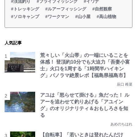
#渓流釣り
#フライフィッシング
#イワナ
#トレッキング
#ルアーフィッシング
#自然観察
#ソロキャンプ
#ワークマン
#山小屋
#高山植物
人気記事
荒々しい「火山帯」の一端にいることを
体感！ 登頂約10分でも大迫力「吾妻小富
士」火口を1周する「1時間半ハイキン
グ」パノラマ絶景レポ【福島県福島市】
辰口 稚菜
アユは「怒らせて掛ける」魚だった！ ル
アーを追わせて釣りあげる「アユイン
グ」のオリジナリティ＆おもしろさを知
る
あめのちはれ
【自転車】「若いときは登れたんだけ