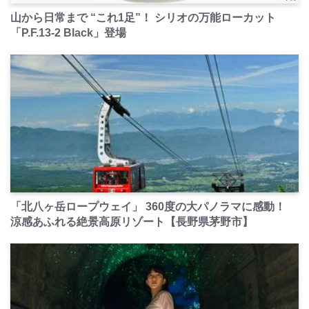
山から日常まで “これ1足”！ シリオの万能ローカット
「P.F.13-2 Black」登場
PR
「北八ヶ岳ロープウェイ」 360度の大パノラマに感動！
涼感あふれる絶景高原リゾート【長野県茅野市】