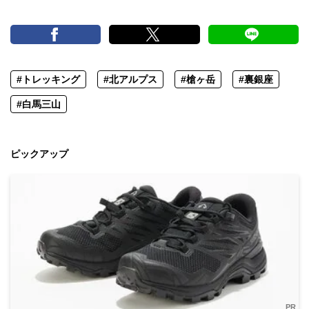
#トレッキング
#北アルプス
#槍ヶ岳
#裏銀座
#白馬三山
ピックアップ
PR