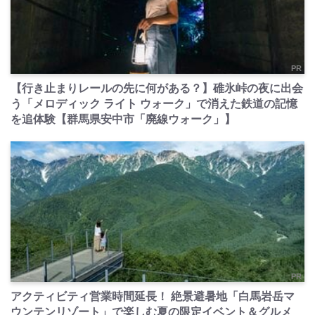
PR
【行き止まりレールの先に何がある？】碓氷峠の夜に出会
う「メロディック ライト ウォーク」で消えた鉄道の記憶
を追体験【群馬県安中市「廃線ウォーク」】
PR
アクティビティ営業時間延長！ 絶景避暑地「白馬岩岳マ
ウンテンリゾート」で楽しむ夏の限定イベント＆グルメ