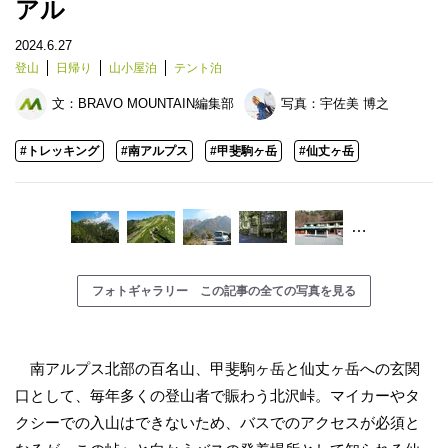
アル
2024.6.27
登山
日帰り
山小屋泊
テント泊
文：
BRAVO MOUNTAIN編集部
写真：
宇佐美 博之
#トレッキング
#南アルプス
#甲斐駒ヶ岳
#仙丈ヶ岳
…
フォトギャラリー この記事の全ての写真を見る
南アルプス北部の百名山、甲斐駒ヶ岳と仙丈ヶ岳への玄関
口として、毎年多くの登山者で賑わう北沢峠。マイカーやタ
クシーでの入山はできないため、バスでのアクセスが必須と