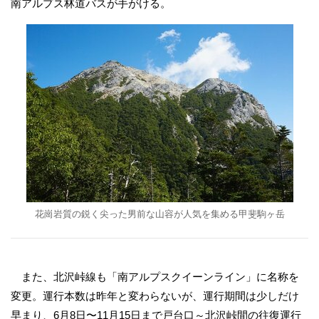
南アルプス林道バスが手がける。
花崗岩質の鋭く尖った男前な山容が人気を集める甲斐駒ヶ岳
また、北沢峠線も「南アルプスクイーンライン」に名称を
変更。運行本数は昨年と変わらないが、運行期間は少しだけ
早まり、6月8日〜11月15日まで戸台口～北沢峠間の往復運行