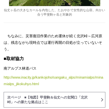
仙丈ヶ岳の大きなカールを内包した、たおやかで女性的な山容。向かい
合う甲斐駒ヶ岳と対象的
ちなみに、災害復旧作業のため運休が続く北沢峠～広河原
は、残念ながら現時点では運行再開の目処が立っていないそ
う。
■取材協力
南アルプス林道バス
http://www.inacity.jp/kankojoho/sangaku_alps/minamialps/mina
mialps_jikokuhyo.html
次ページ ■【地図】甲斐駒＆仙丈への玄関口「北沢
峠」への新たな拠点はここ