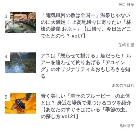
辰口 稚菜
「電気風呂の数は全国一」温泉じゃない
のに大満足！ 上高地帰りに寄りたい「林
檎の湯屋 おぶ～」【山帰り、今日はどこ
でととのう？ vol.7】
芝崎 樹里
アユは「怒らせて掛ける」魚だった！ ル
アーを追わせて釣りあげる「アユイン
グ」のオリジナリティ＆おもしろさを知
る
あめのちはれ
青く美しい「幸せのブルービー」の正体
とは？ 身近な場所で見つけるコツを紹介
【あなたのすぐそばにいる「季節の虫」
の探し方 vol.21】
亀田恭平