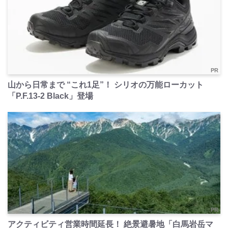
PR
山から日常まで “これ1足”！ シリオの万能ローカット
「P.F.13-2 Black」登場
PR
アクティビティ営業時間延長！ 絶景避暑地「白馬岩岳マ