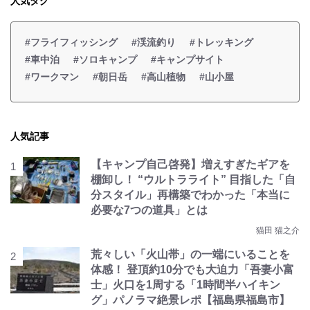
人気タグ
#フライフィッシング
#渓流釣り
#トレッキング
#車中泊
#ソロキャンプ
#キャンプサイト
#ワークマン
#朝日岳
#高山植物
#山小屋
人気記事
【キャンプ自己啓発】増えすぎたギアを
棚卸し！ “ウルトラライト” 目指した「自
分スタイル」再構築でわかった「本当に
必要な7つの道具」とは
猫田 猫之介
荒々しい「火山帯」の一端にいることを
体感！ 登頂約10分でも大迫力「吾妻小富
士」火口を1周する「1時間半ハイキン
グ」パノラマ絶景レポ【福島県福島市】