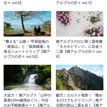
日々 vol.6】
アルプスの日々 vol.7】
”整える” 山旅！ 甲府盆地の
南アルプスだけに咲く固有種
「超低山」と「温泉銭湯」を
「タカネビランジ」に出会う
巡るショートトリップ【南ア
二座【南アルプスの日々 vol.
ルプスの日々 vol.10】
8】
大迫力！ 南アルプス「山中の
鋸刃！カルスト地形！「眺め
落差120m秘滝めぐり」70分
るだけでもスリリング」南ア
のお手軽散策ルート【南アル
北部の岩山二座を歩く【南ア