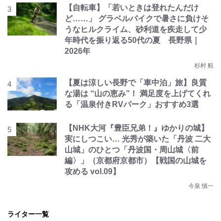
【自転車】「若いときは登れたんだけ
ど……」 グラベルバイクで暑さに負けそ
うなヒルクライム、砂利道を疾走して少
年時代を振り返る50代の夏 長野県｜
2026年
杉村 航
【夏は涼しい長野で「車中泊」旅】良質
な湯は “山の恵み”！ 満足度を上げてくれ
る「温泉付きRVパーク」おすすめ3選
【NHK大河『豊臣兄弟！』ゆかりの城】
実にしつこい… 光秀が築いた「丹波 二大
山城」のひとつ「丹波国・周山城〈前
編〉」（京都府京都市）【戦国の山城を
攻める vol.09】
今泉 慎一
ライター一覧