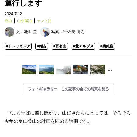
運行します
2024.7.12
登山
山小屋泊
テント泊
文：
池田 圭
写真：
宇佐美 博之
#トレッキング
#縦走
#百名山
#北アルプス
#裏銀座
…
フォトギャラリー この記事の全ての写真を見る
7月も半ばに差し掛かり、山好きたちにとっては、そろそろ
今年の夏山登山の計画を固める時期です。