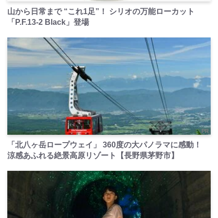
山から日常まで “これ1足”！ シリオの万能ローカット
「P.F.13-2 Black」登場
PR
「北八ヶ岳ロープウェイ」 360度の大パノラマに感動！
涼感あふれる絶景高原リゾート【長野県茅野市】