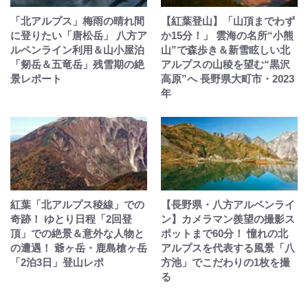
「北アルプス」梅雨の晴れ間
【紅葉登山】「山頂までわず
に登りたい「唐松岳」 八方ア
か15分！」 雲海の名所“小熊
ルペンライン利用＆山小屋泊
山”で森歩き＆新雪眩しい北
「剱岳＆五竜岳」残雪期の絶
アルプスの山稜を望む“黒沢
景レポート
高原”へ 長野県大町市・2023
年
紅葉「北アルプス稜線」での
【長野県・八方アルペンライ
奇跡！ ゆとり日程「2回登
ン】カメラマン羨望の撮影ス
頂」での絶景＆意外な人物と
ポットまで60分！ 憧れの北
の遭遇！ 爺ヶ岳・鹿島槍ヶ岳
アルプスを代表する風景「八
「2泊3日」登山レポ
方池」でこだわりの1枚を撮
る