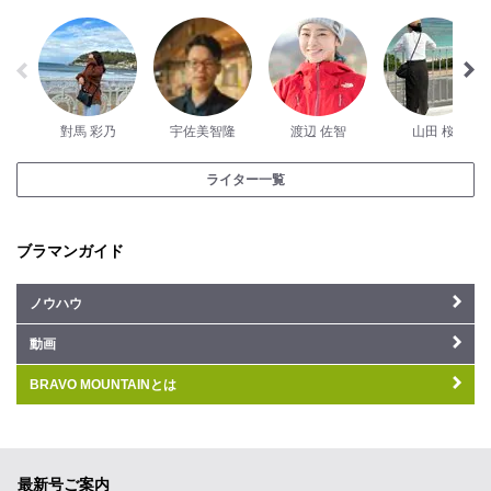
對馬 彩乃
宇佐美智隆
渡辺 佐智
山田 桜
ライター一覧
ブラマンガイド
ノウハウ
動画
BRAVO MOUNTAINとは
最新号ご案内