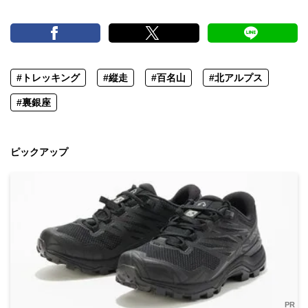
#トレッキング
#縦走
#百名山
#北アルプス
#裏銀座
ピックアップ
PR