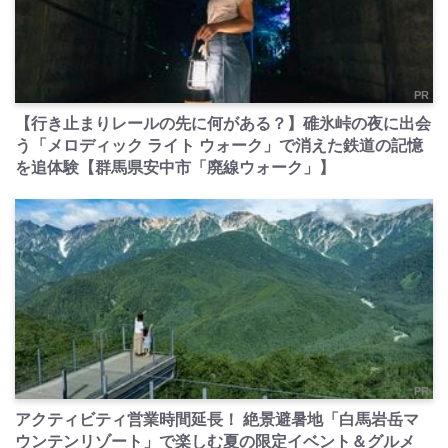
PR
【行き止まりレールの先に何がある？】碓氷峠の夜に出会
う「メロディック ライト ウォーク」で消えた鉄道の記憶
を追体験【群馬県安中市「廃線ウォーク」】
PR
アクティビティ営業時間延長！ 絶景避暑地「白馬岩岳マ
ウンテンリゾート」で楽しむ夏の限定イベント＆グルメ