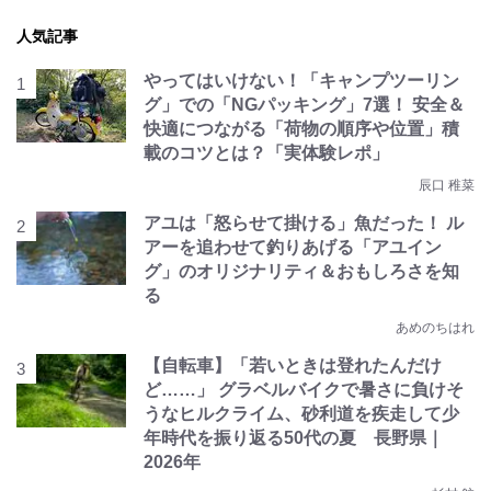
人気記事
やってはいけない！「キャンプツーリン
グ」での「NGパッキング」7選！ 安全＆
快適につながる「荷物の順序や位置」積
載のコツとは？「実体験レポ」
辰口 稚菜
アユは「怒らせて掛ける」魚だった！ ル
アーを追わせて釣りあげる「アユイン
グ」のオリジナリティ＆おもしろさを知
る
あめのちはれ
【自転車】「若いときは登れたんだけ
ど……」 グラベルバイクで暑さに負けそ
うなヒルクライム、砂利道を疾走して少
年時代を振り返る50代の夏 長野県｜
2026年