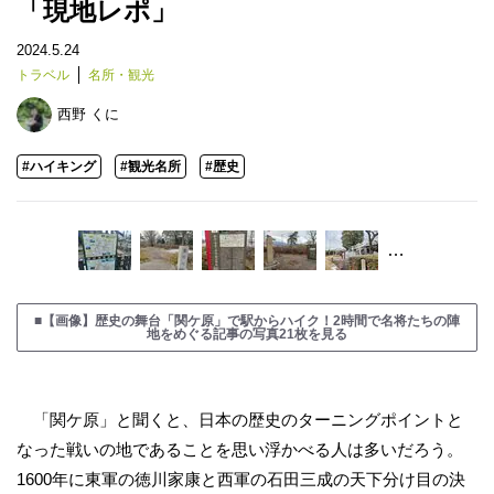
「現地レポ」
2024.5.24
トラベル
名所・観光
西野 くに
#ハイキング
#観光名所
#歴史
…
■【画像】歴史の舞台「関ケ原」で駅からハイク！2時間で名将たちの陣
地をめぐる記事の写真21枚を見る
「関ケ原」と聞くと、日本の歴史のターニングポイントと
なった戦いの地であることを思い浮かべる人は多いだろう。
1600年に東軍の徳川家康と西軍の石田三成の天下分け目の決