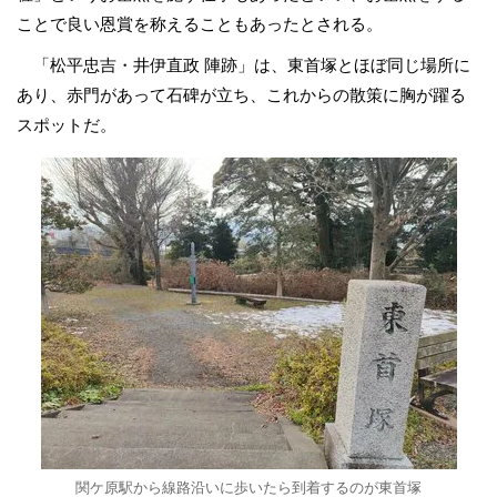
ことで良い恩賞を称えることもあったとされる。
「松平忠吉・井伊直政 陣跡」は、東首塚とほぼ同じ場所に
あり、赤門があって石碑が立ち、これからの散策に胸が躍る
スポットだ。
関ケ原駅から線路沿いに歩いたら到着するのが東首塚