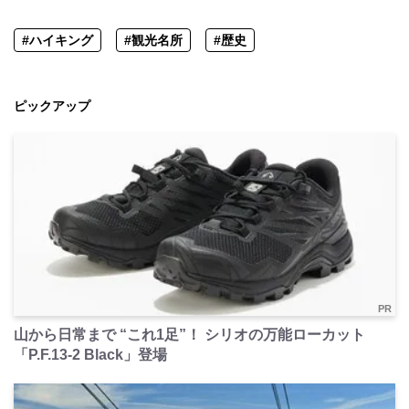
#ハイキング
#観光名所
#歴史
ピックアップ
PR
山から日常まで “これ1足”！ シリオの万能ローカット
「P.F.13-2 Black」登場