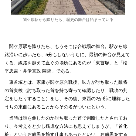
関ケ原駅から降りたら、歴史の舞台は始まっている
関ケ原駅を降りたら、もうそこは合戦場の舞台。駅から線
路沿いに歩いたら、5分もしないうちに、最初の舞台が見えて
くる。線路を越えて直ぐの場所にあるのが「東首塚」と「松
平忠吉・井伊直政 陣跡」である。
東首塚とは、家康が関ケ原合戦後、味方が討ち取った敵将
の首実検（討ち取った首を持ち寄って確認したり、戦功の判
定をしたりすること）をし、その後、東西の2か所に埋葬した
うちの東側にあることからその名がついたという。
当時は誰を倒したのか討ち取った首で判断したとされてお
り、今考えると少し残虐な方法にも思えてしまうが、「首化
粧」というお歯黒を施す仕事もあったといい、お歯黒をする