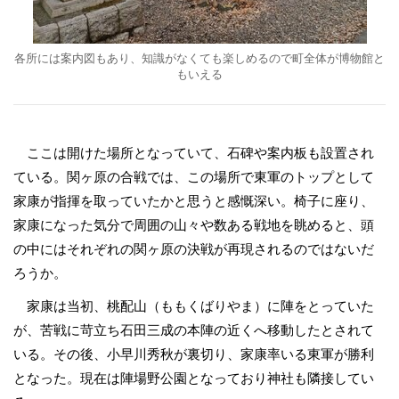
各所には案内図もあり、知識がなくても楽しめるので町全体が博物館と
もいえる
ここは開けた場所となっていて、石碑や案内板も設置され
ている。関ヶ原の合戦では、この場所で東軍のトップとして
家康が指揮を取っていたかと思うと感慨深い。椅子に座り、
家康になった気分で周囲の山々や数ある戦地を眺めると、頭
の中にはそれぞれの関ヶ原の決戦が再現されるのではないだ
ろうか。
家康は当初、桃配山（ももくばりやま）に陣をとっていた
が、苦戦に苛立ち石田三成の本陣の近くへ移動したとされて
いる。その後、小早川秀秋が裏切り、家康率いる東軍が勝利
となった。現在は陣場野公園となっており神社も隣接してい