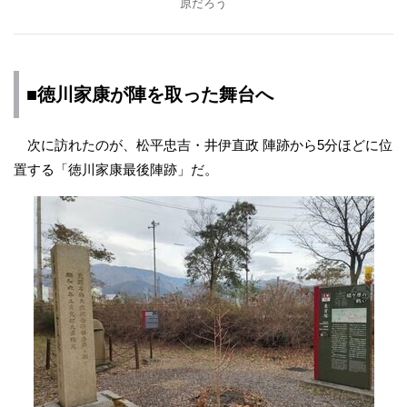
原だろう
■徳川家康が陣を取った舞台へ
次に訪れたのが、松平忠吉・井伊直政 陣跡から5分ほどに位
置する「徳川家康最後陣跡」だ。