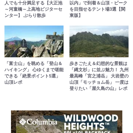
人でも十分満足する【大正池
以内」で到着＆山頂・ピーク
～河童橋～上高地ビジターセ
を目指せるテント場3選【関
ンター】 ぶらり散歩
東版】
「富士山」を眺める「登山＆
歩きごたえ＆幻想的な景観は
ハイキング」 心ゆくまで堪能
「縄文杉」に並ぶ魅力！ 九州
できる「絶景ポイント5選」
最高峰「宮之浦岳」 大岩壁の
山頂レポ
山頂「モッチョム岳」 一度は
登りたい「屋久島の山」レポ