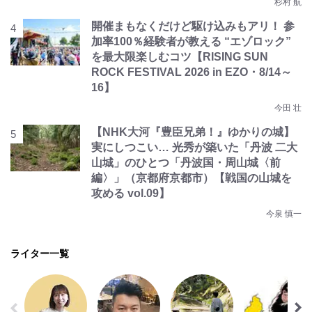
杉村 航
開催まもなくだけど駆け込みもアリ！ 参
加率100％経験者が教える “エゾロック”
を最大限楽しむコツ【RISING SUN
ROCK FESTIVAL 2026 in EZO・8/14～
16】
今田 壮
【NHK大河『豊臣兄弟！』ゆかりの城】
実にしつこい… 光秀が築いた「丹波 二大
山城」のひとつ「丹波国・周山城〈前
編〉」（京都府京都市）【戦国の山城を
攻める vol.09】
今泉 慎一
ライター一覧