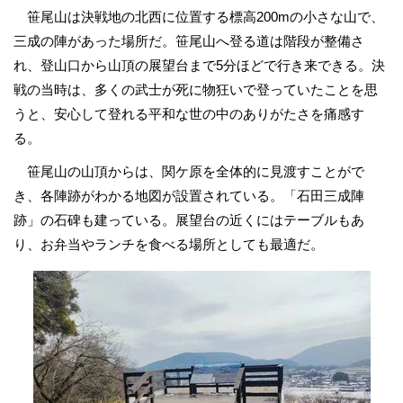
笹尾山は決戦地の北西に位置する標高200mの小さな山で、
三成の陣があった場所だ。笹尾山へ登る道は階段が整備さ
れ、登山口から山頂の展望台まで5分ほどで行き来できる。決
戦の当時は、多くの武士が死に物狂いで登っていたことを思
うと、安心して登れる平和な世の中のありがたさを痛感す
る。
笹尾山の山頂からは、関ケ原を全体的に見渡すことがで
き、各陣跡がわかる地図が設置されている。「石田三成陣
跡」の石碑も建っている。展望台の近くにはテーブルもあ
り、お弁当やランチを食べる場所としても最適だ。