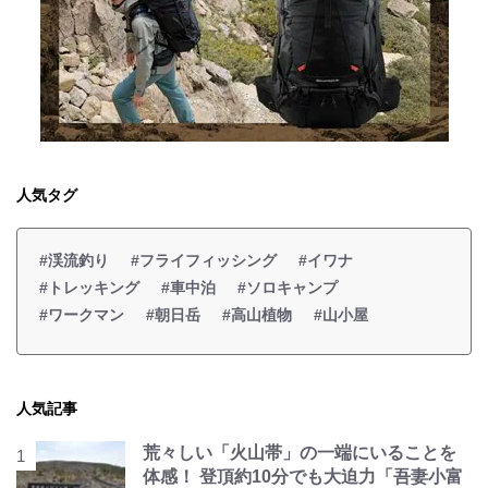
人気タグ
#渓流釣り
#フライフィッシング
#イワナ
#トレッキング
#車中泊
#ソロキャンプ
#ワークマン
#朝日岳
#高山植物
#山小屋
人気記事
荒々しい「火山帯」の一端にいることを
体感！ 登頂約10分でも大迫力「吾妻小富