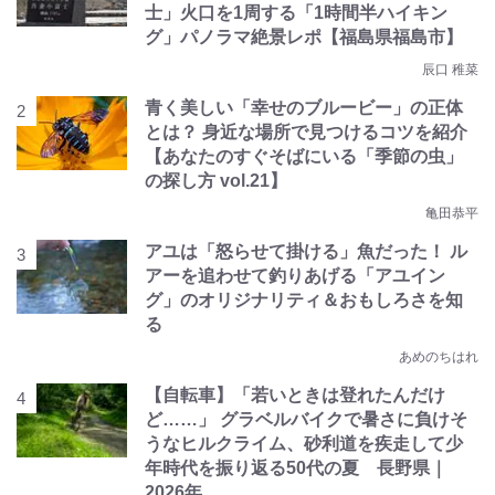
士」火口を1周する「1時間半ハイキン
グ」パノラマ絶景レポ【福島県福島市】
辰口 稚菜
青く美しい「幸せのブルービー」の正体
とは？ 身近な場所で見つけるコツを紹介
【あなたのすぐそばにいる「季節の虫」
の探し方 vol.21】
亀田恭平
アユは「怒らせて掛ける」魚だった！ ル
アーを追わせて釣りあげる「アユイン
グ」のオリジナリティ＆おもしろさを知
る
あめのちはれ
【自転車】「若いときは登れたんだけ
ど……」 グラベルバイクで暑さに負けそ
うなヒルクライム、砂利道を疾走して少
年時代を振り返る50代の夏 長野県｜
2026年