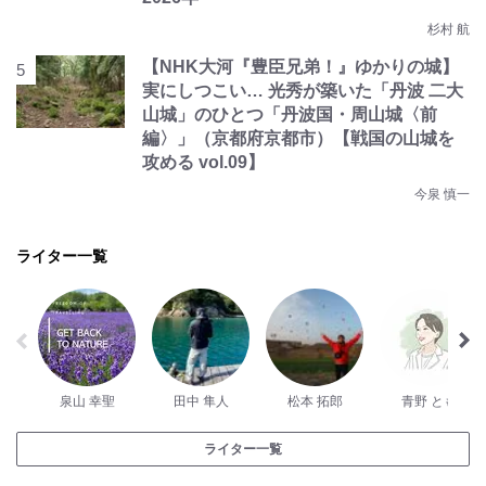
杉村 航
【NHK大河『豊臣兄弟！』ゆかりの城】
実にしつこい… 光秀が築いた「丹波 二大
山城」のひとつ「丹波国・周山城〈前
編〉」（京都府京都市）【戦国の山城を
攻める vol.09】
今泉 慎一
ライター一覧
泉山 幸聖
田中 隼人
松本 拓郎
青野 とも
ライター一覧