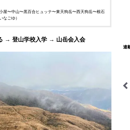
小屋〜中山〜黒百合ヒュッテ〜東天狗岳〜西天狗岳〜根石
いなごゆ）
 → 登山学校入学 → 山岳会入会
連
焚き火の話
料理と道具とアウトドア