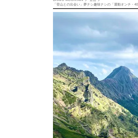
「登山との出会い」夢ナシ趣味ナシの「運動オンチ・4