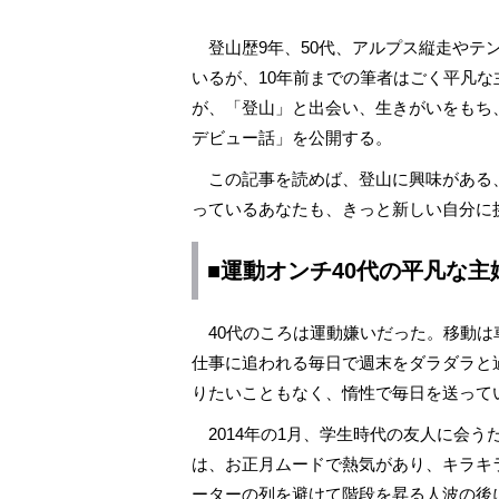
登山歴9年、50代、アルプス縦走やテ
いるが、10年前までの筆者はごく平凡
が、「登山」と出会い、生きがいをもち
デビュー話」を公開する。
この記事を読めば、登山に興味がある
っているあなたも、きっと新しい自分
■運動オンチ40代の平凡な
40代のころは運動嫌いだった。移動は
仕事に追われる毎日で週末をダラダラと
りたいこともなく、惰性で毎日を送って
2014年の1月、学生時代の友人に会
は、お正月ムードで熱気があり、キラキ
ーターの列を避けて階段を昇る人波の後