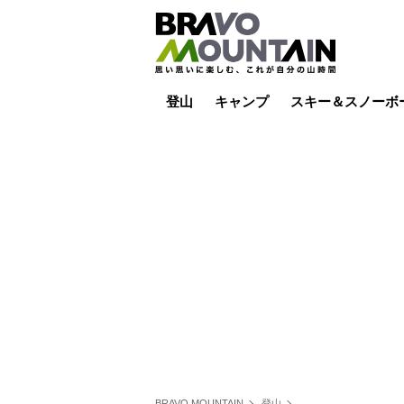
登山
キャンプ
スキー＆スノーボ
山小屋泊
山小屋ライブカメラ
テント泊
雪山
低山
山ご飯
その他登山
焚き火
その他キャンプ
スキー場ライブカ
バックカントリー
日帰り
キャンプ飯
スキー場
BRAVO MOUNTAIN
登山