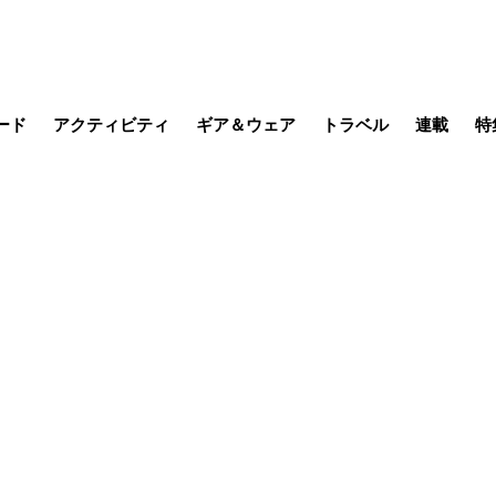
ード
アクティビティ
ギア＆ウェア
トラベル
連載
特
メラ
MTB
写真・動画
その他アクティビティ
キャンプ
スノー
その他
温泉・宿
名所・観光
日本で山
缶詰博士の
そこに山
ブーツの
日本人ハイカ
低山小道
尾瀬ガイド
わたし、
耕して焙
その他連
フィッシング
登山
食事・お酒
季節の虫