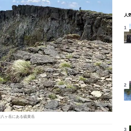
人
南八ヶ岳にある硫黄岳