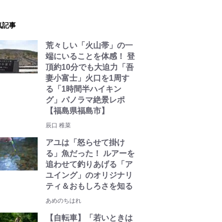
気記事
荒々しい「火山帯」の一
端にいることを体感！ 登
頂約10分でも大迫力「吾
妻小富士」火口を1周す
る「1時間半ハイキン
グ」パノラマ絶景レポ
【福島県福島市】
辰口 稚菜
アユは「怒らせて掛け
る」魚だった！ ルアーを
追わせて釣りあげる「ア
ユイング」のオリジナリ
ティ＆おもしろさを知る
あめのちはれ
【自転車】「若いときは