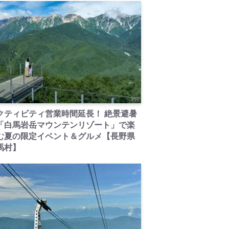
PR
クティビティ営業時間延長！ 絶景避暑
「白馬岩岳マウンテンリゾート」で楽
む夏の限定イベント＆グルメ【長野県
馬村】