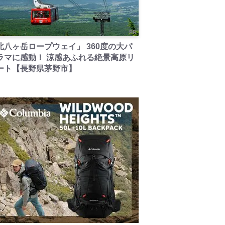
PR
北八ヶ岳ロープウェイ」 360度の大パ
ラマに感動！ 涼感あふれる絶景高原リ
ート【長野県茅野市】