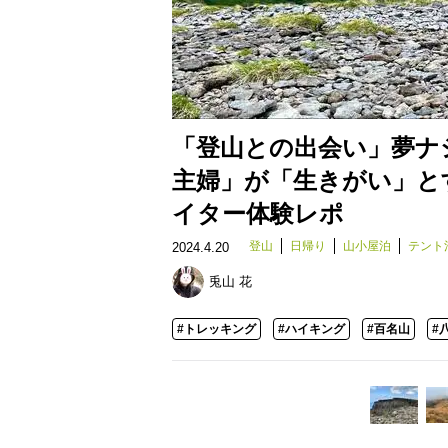
「登山との出会い」夢ナ
主婦」が「生きがい」と
イター体験レポ
登山
日帰り
山小屋泊
テント
2024.4.20
兎山 花
#トレッキング
#ハイキング
#百名山
#