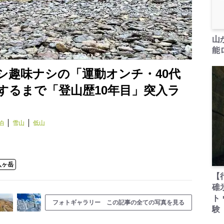
山
能ロ
シ趣味ナシの「運動オンチ・40代
するまで「登山歴10年目」突入ラ
泊
雪山
低山
八ヶ岳
【
碓
ト
フォトギャラリー この記事の全ての写真を見る
験