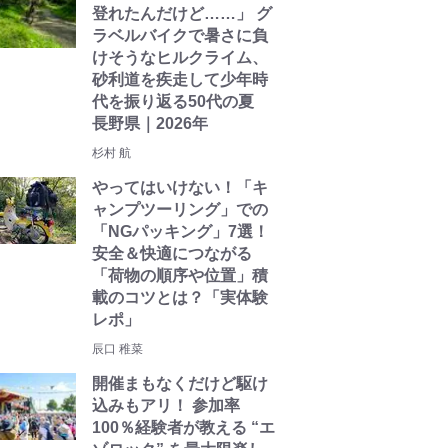
登れたんだけど……」 グ
ラベルバイクで暑さに負
けそうなヒルクライム、
砂利道を疾走して少年時
代を振り返る50代の夏
長野県｜2026年
杉村 航
やってはいけない！「キ
ャンプツーリング」での
「NGパッキング」7選！
安全＆快適につながる
「荷物の順序や位置」積
載のコツとは？「実体験
レポ」
辰口 稚菜
開催まもなくだけど駆け
込みもアリ！ 参加率
100％経験者が教える “エ