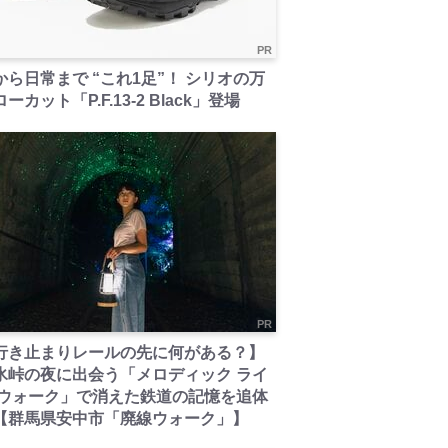
PR
から日常まで “これ1足”！ シリオの万
ーカット「P.F.13-2 Black」登場
PR
行き止まりレールの先に何がある？】
氷峠の夜に出会う「メロディック ライ
 ウォーク」で消えた鉄道の記憶を追体
【群馬県安中市「廃線ウォーク」】