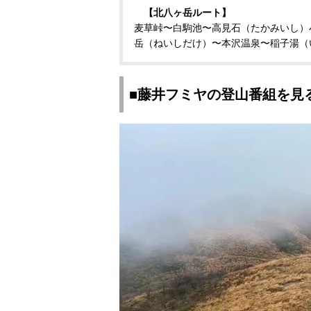
【北八ヶ岳ルート】
麦草峠〜白駒池〜高見石（たかみいし）
岳（ねいしだけ）〜本沢温泉〜稲子湯（
■藤井フミヤの登山番組を見る