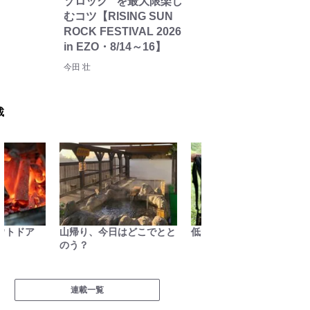
ゾロック” を最大限楽し
むコツ【RISING SUN
ROCK FESTIVAL 2026
in EZO・8/14～16】
今田 壮
載
山帰り、今日はどこでとと
低山小道具＆技術研究所
あなた
のう？
の世界
連載一覧