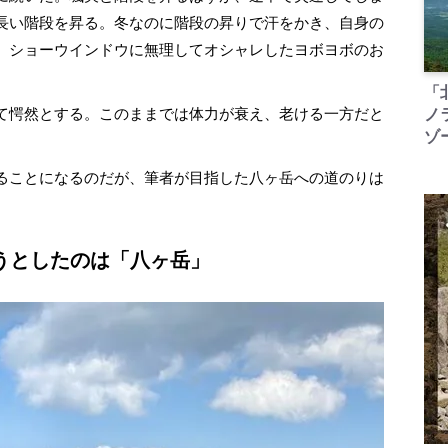
長い階段を昇る。冬なのに階段の昇りで汗をかき、自身の
、ショーウインドウに無理してオシャレしたヨボヨボのお
「
て愕然とする。このままでは体力が衰え、老ける一方だと
ノ
ゾ
ることになるのだが、筆者が目指した八ヶ岳への道のりは
うとしたのは「八ヶ岳」