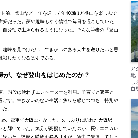
ント泊、雪山など一年を通して年40回ほど登山を楽しんで
な主婦だった。夢や趣味もなく惰性で毎日を過ごしていた
、自分軸で生きられるようになった。そんな筆者の「登山
、趣味を見つけたい、生きがいのある人生を送りたいと思
に挑戦したくなるはずである。
ア
主婦が、なぜ登山をはじめたのか？
地
し
白
車、階段は使わずエレベーターを利用。子育てと家事と
過ごす。生きがいのない生活に焦りを感じつつも、特別や
いた。
うため、電車で大阪に向かった。久しぶりに訪れた大阪駅
ラと輝いていた。気分が高揚していたのか、長いエスカレ
に続いた。颯爽と階段を昇るはずが、途中で失速してしま