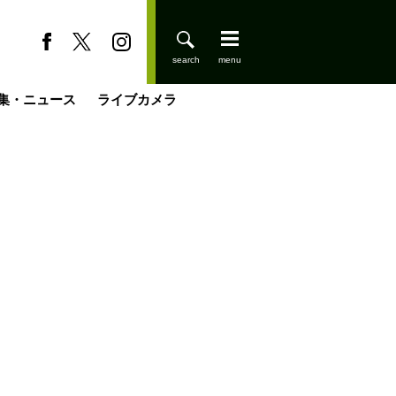
集・ニュース
ライブカメラ
登りはじめました
缶たん”CAN”P料理
小屋を興して
国の街角で
ーのネパール移住見聞録「Like a Rolling Stone」
具＆技術研究所
きららの“おぜ沼“日記
山小屋はじめます
煎して走る男
載
スキー場
山小屋