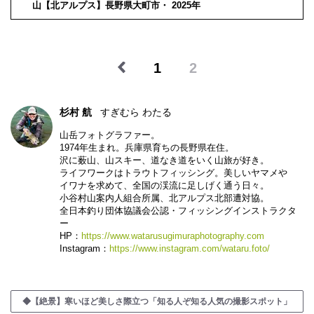
山【北アルプス】長野県大町市・ 2025年
1
2
杉村 航
すぎむら わたる
山岳フォトグラファー。
1974年生まれ。兵庫県育ちの長野県在住。
沢に薮山、山スキー、道なき道をいく山旅が好き。
ライフワークはトラウトフィッシング。美しいヤマメや
イワナを求めて、全国の渓流に足しげく通う日々。
小谷村山案内人組合所属、北アルプス北部遭対協。
全日本釣り団体協議会公認・フィッシングインストラクタ
ー
HP：
https://www.watarusugimuraphotography.com
Instagram：
https://www.instagram.com/wataru.foto/
◆【絶景】寒いほど美しさ際立つ「知る人ぞ知る人気の撮影スポット」