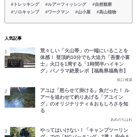
#トレッキング
#ルアーフィッシング
#自然観察
#ソロキャンプ
#ワークマン
#山小屋
#高山植物
人気記事
荒々しい「火山帯」の一端にいることを
体感！ 登頂約10分でも大迫力「吾妻小富
士」火口を1周する「1時間半ハイキン
グ」パノラマ絶景レポ【福島県福島市】
辰口 稚菜
アユは「怒らせて掛ける」魚だった！ ル
アーを追わせて釣りあげる「アユイン
グ」のオリジナリティ＆おもしろさを知
る
あめのちはれ
やってはいけない！「キャンプツーリン
グ」での「NGパッキング」7選！ 安全＆