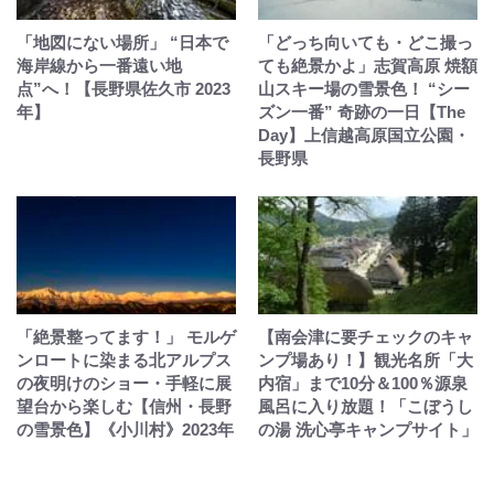
「地図にない場所」 “日本で
「どっち向いても・どこ撮っ
海岸線から一番遠い地
ても絶景かよ」志賀高原 焼額
点”へ！【長野県佐久市 2023
山スキー場の雪景色！ “シー
年】
ズン一番” 奇跡の一日【The
Day】上信越高原国立公園・
長野県
「絶景整ってます！」 モルゲ
【南会津に要チェックのキャ
ンロートに染まる北アルプス
ンプ場あり！】観光名所「大
の夜明けのショー・手軽に展
内宿」まで10分＆100％源泉
望台から楽しむ【信州・長野
風呂に入り放題！「こぼうし
の雪景色】《小川村》2023年
の湯 洗心亭キャンプサイト」