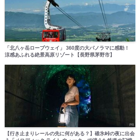
PR
「北八ヶ岳ロープウェイ」 360度の大パノラマに感動！
涼感あふれる絶景高原リゾート【長野県茅野市】
PR
【行き止まりレールの先に何がある？】碓氷峠の夜に出会