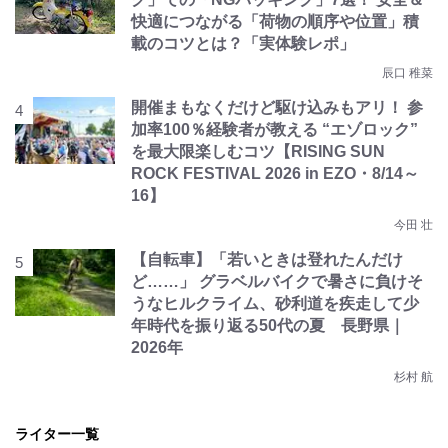
快適につながる「荷物の順序や位置」積
載のコツとは？「実体験レポ」
辰口 稚菜
開催まもなくだけど駆け込みもアリ！ 参
加率100％経験者が教える “エゾロック”
を最大限楽しむコツ【RISING SUN
ROCK FESTIVAL 2026 in EZO・8/14～
16】
今田 壮
【自転車】「若いときは登れたんだけ
ど……」 グラベルバイクで暑さに負けそ
うなヒルクライム、砂利道を疾走して少
年時代を振り返る50代の夏 長野県｜
2026年
杉村 航
ライター一覧