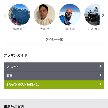
濱崎 雅子
大善 亨
藤川 健
石谷 カズハ
ライター一覧
ブラマンガイド
ノウハウ
動画
BRAVO MOUNTAINとは
最新号ご案内