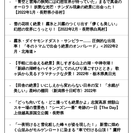
「青空と雲海の狭間には幻想世界が待っていた」まるで真昼の
オーロラ！ 妖艶な光芒・チンダル現象の絶景に出会った！
【2022年1月・長野県小谷村】
雪の花咲く絶景！ 霧氷と川霧のつくり出す「儚くも美しい」
幻想の世界にうっとり！【2022年2月・長野県白馬村】
霧氷・ダイヤモンドダスト・サンピラー…… 圧倒的な出現
率！ 「冬のトマムで出会う絶景のオンパレード」＜2022年2
月・北海道＞
【手軽に出会える絶景】美しすぎる山上の湖・中禅寺湖！
「新緑の湖畔をハイキングしてのんびり過ごすひととき」 歌
ヶ浜から見るドラマチックな夕景！ 2022年・栃木県奥日光
【田舎の絶景】いにしえから変わらない日本の宝！ 「水鏡が
美しい」星峠の棚田 〈新潟県十日町市〉2022年
「どっち向いても・どこ撮っても絶景かよ」志賀高原 焼額山
スキー場の雪景色！ “シーズン一番” 奇跡の一日【The Day】
上信越高原国立公園・長野県
「一夜明けると雪化粧した峰々が姿を現した！」 新雪に煌め
く山並みがモルゲンロートに染まる “車で行ける山頂！” 鷹狩