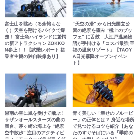
富士山を眺め（る余裕もな
“天空の湯” から日光国立公
く）天空を翔けるバイクで爆
園の絶景を望み “極上のブッ
走！ 富士急ハイランドに驚愕
フェ” に舌鼓 大江戸温泉物
の新アトラクション ZOKKO
語が手掛ける「コスパ最強 至
N参上！！【試乗レポート 搭
福の温泉リゾート」【TAOY
乗者主観の独自映像あり】
A日光霧降オープンイベン
ト】
湘南の空に風を受けて飛ぶ！
青く美しい「幸せのブルービ
サザンオールスターズの曲の
ー」の正体とは？ 身近な場所
舞台、茅ヶ崎の海上を “絶景
で見つけるコツを紹介【あな
空中散歩” 注目のアクティビ
たのすぐそばにいる「季節の