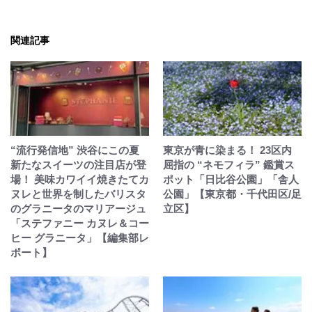
関連記事
“流行発信地” 渋谷にこの夏
東京が青に染まる！ 23区内
新たなスイーツの注目店が登
屈指の “ネモフィラ” 鑑賞ス
場！ 美味カワイイ焼きたてカ
ポット「日比谷公園」「舎人
ヌレと世界を制したバリスタ
公園」【東京都・千代田区/足
のグラニータのマリアージュ
立区】
「ステファニー カヌレ＆コー
ヒー グラニータ」【編集部レ
ポート】