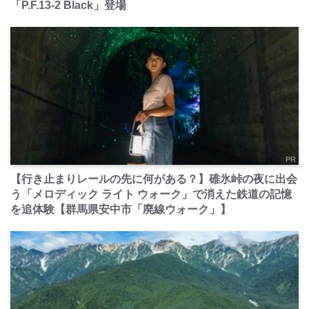
「P.F.13-2 Black」登場
PR
【行き止まりレールの先に何がある？】碓氷峠の夜に出会
う「メロディック ライト ウォーク」で消えた鉄道の記憶
を追体験【群馬県安中市「廃線ウォーク」】