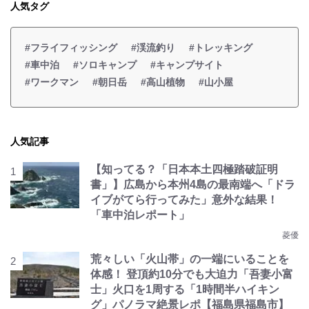
人気タグ
#フライフィッシング
#渓流釣り
#トレッキング
#車中泊
#ソロキャンプ
#キャンプサイト
#ワークマン
#朝日岳
#高山植物
#山小屋
人気記事
【知ってる？「日本本土四極踏破証明
書」】広島から本州4島の最南端へ「ドラ
イブがてら行ってみた」意外な結果！
「車中泊レポート」
菱優
荒々しい「火山帯」の一端にいることを
体感！ 登頂約10分でも大迫力「吾妻小富
士」火口を1周する「1時間半ハイキン
グ」パノラマ絶景レポ【福島県福島市】