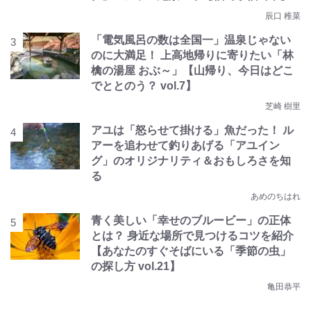
辰口 稚菜
「電気風呂の数は全国一」温泉じゃない
のに大満足！ 上高地帰りに寄りたい「林
檎の湯屋 おぶ～」【山帰り、今日はどこ
でととのう？ vol.7】
芝崎 樹里
アユは「怒らせて掛ける」魚だった！ ル
アーを追わせて釣りあげる「アユイン
グ」のオリジナリティ＆おもしろさを知
る
あめのちはれ
青く美しい「幸せのブルービー」の正体
とは？ 身近な場所で見つけるコツを紹介
【あなたのすぐそばにいる「季節の虫」
の探し方 vol.21】
亀田恭平