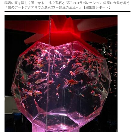
猛暑の夏を涼しく過ごせる！ 泳ぐ宝石と “和” のコラボレーション 銀座に金魚が舞う
「夏のアートアクアリウム展2023 ～銀座の金魚～」【編集部レポート】