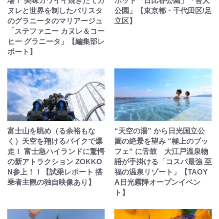
場！ 美味カワイイ焼きたてカ
ポット「日比谷公園」「舎人
ヌレと世界を制したバリスタ
公園」【東京都・千代田区/足
のグラニータのマリアージュ
立区】
「ステファニー カヌレ＆コー
ヒー グラニータ」【編集部レ
ポート】
富士山を眺め（る余裕もな
“天空の湯” から日光国立公
く）天空を翔けるバイクで爆
園の絶景を望み “極上のブッ
走！ 富士急ハイランドに驚愕
フェ” に舌鼓 大江戸温泉物
の新アトラクション ZOKKO
語が手掛ける「コスパ最強 至
N参上！！【試乗レポート 搭
福の温泉リゾート」【TAOY
乗者主観の独自映像あり】
A日光霧降オープンイベン
ト】