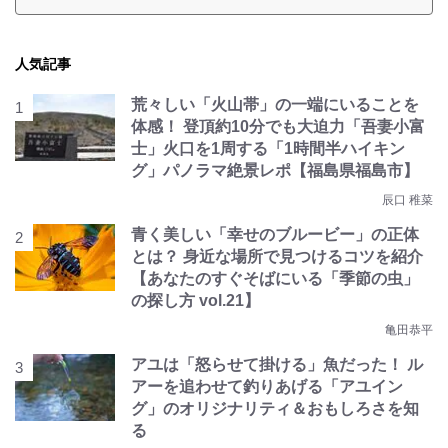
人気記事
荒々しい「火山帯」の一端にいることを
体感！ 登頂約10分でも大迫力「吾妻小富
士」火口を1周する「1時間半ハイキン
グ」パノラマ絶景レポ【福島県福島市】
辰口 稚菜
青く美しい「幸せのブルービー」の正体
とは？ 身近な場所で見つけるコツを紹介
【あなたのすぐそばにいる「季節の虫」
の探し方 vol.21】
亀田恭平
アユは「怒らせて掛ける」魚だった！ ル
アーを追わせて釣りあげる「アユイン
グ」のオリジナリティ＆おもしろさを知
る