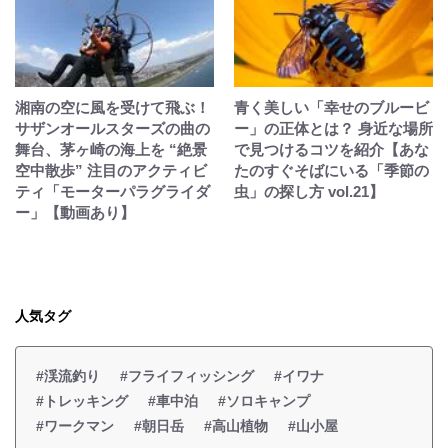
湘南の空に風を受けて飛ぶ！
青く美しい「幸せのブルービ
サザンオールスターズの曲の
ー」の正体とは？ 身近な場所
舞台、茅ヶ崎の海上を “絶景
で見つけるコツを紹介【あな
空中散歩” 注目のアクティビ
たのすぐそばにいる「季節の
ティ「モーターパラグライダ
虫」の探し方 vol.21】
ー」【動画あり】
人気タグ
#渓流釣り
#フライフィッシング
#イワナ
#トレッキング
#車中泊
#ソロキャンプ
#ワークマン
#朝日岳
#高山植物
#山小屋