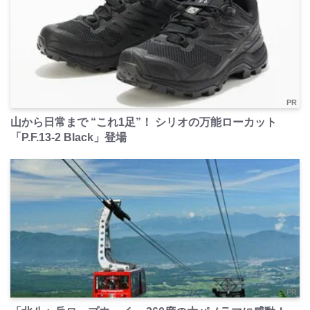
PR
山から日常まで “これ1足”！ シリオの万能ローカット
「P.F.13-2 Black」登場
PR