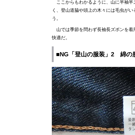
ここからもわかるように、山に半袖半
く、登山道脇や頭上の木々には毛虫がい
う。
山では季節を問わず長袖長ズボンを着
快適だ。
■NG「登山の服装」2 綿の