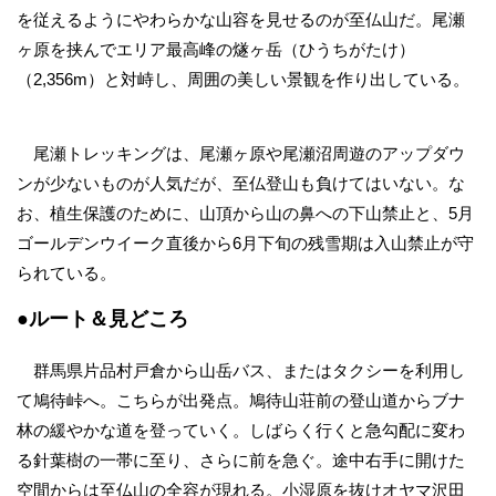
を従えるようにやわらかな山容を見せるのが至仏山だ。尾瀬
ヶ原を挟んでエリア最高峰の燧ヶ岳（ひうちがたけ）
（2,356m）と対峙し、周囲の美しい景観を作り出している。
尾瀬トレッキングは、尾瀬ヶ原や尾瀬沼周遊のアップダウ
ンが少ないものが人気だが、至仏登山も負けてはいない。な
お、植生保護のために、山頂から山の鼻への下山禁止と、5月
ゴールデンウイーク直後から6月下旬の残雪期は入山禁止が守
られている。
●ルート＆見どころ
群馬県片品村戸倉から山岳バス、またはタクシーを利用し
て鳩待峠へ。こちらが出発点。鳩待山荘前の登山道からブナ
林の緩やかな道を登っていく。しばらく行くと急勾配に変わ
る針葉樹の一帯に至り、さらに前を急ぐ。途中右手に開けた
空間からは至仏山の全容が現れる。小湿原を抜けオヤマ沢田