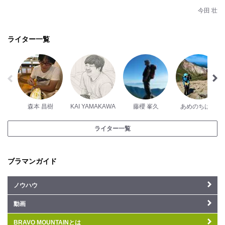
今田 壮
ライター一覧
森本 昌樹
KAI YAMAKAWA
藤櫻 峯久
あめのちはれ
ライター一覧
ブラマンガイド
ノウハウ
動画
BRAVO MOUNTAINとは