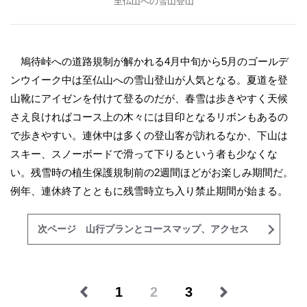
至仏山への雪山登山
鳩待峠への道路規制が解かれる4月中旬から5月のゴールデ
ンウイーク中は至仏山への雪山登山が人気となる。夏道を登
山靴にアイゼンを付けて登るのだが、春雪は歩きやすく天候
さえ良ければコース上の木々には目印となるリボンもあるの
で歩きやすい。連休中は多くの登山客が訪れるなか、下山は
スキー、スノーボードで滑って下りるという者も少なくな
い。残雪時の植生保護規制前の2週間ほどがお楽しみ期間だ。
例年、連休終了とともに残雪時立ち入り禁止期間が始まる。
次ページ 山行プランとコースマップ、アクセス
1
2
3