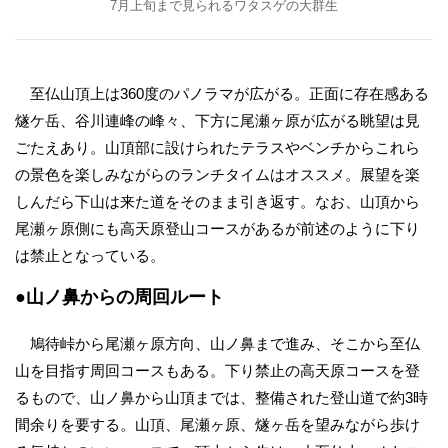
7月上旬まで見られるワタスゲの大群生
至仏山頂上は360度のパノラマが広がる。正面に存在感ある
燧ケ岳、谷川連峰の峰々、下方に尾瀬ヶ原が広がる眺望は見
ごたえあり。山頂部に設けられたテラスやベンチからこれら
の景色を楽しみながらのランチタイムはオススメ。展望を楽
しんだら下山は来た道をそのまま引き返す。なお、山頂から
尾瀬ヶ原側にも高天原登山コースがあるが前述のように下り
は禁止となっている。
●山ノ鼻からの周回ルート
鳩待峠から尾瀬ヶ原方向、山ノ鼻まで進み、そこから至仏
山を目指す周回コースもある。下り禁止の高天原コースを登
るもので、山ノ鼻から山頂までは、整備された登山道で約3時
間余りを要する。山頂、尾瀬ヶ原、燧ヶ岳を望みながら歩け