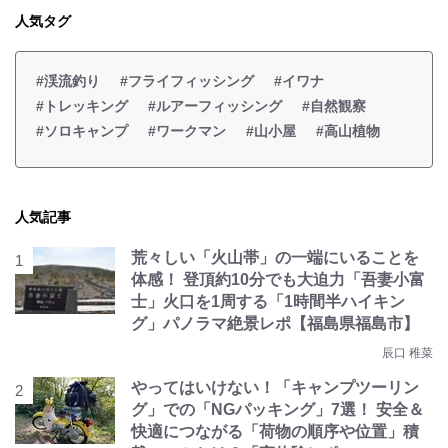
人気タグ
#渓流釣り
#フライフィッシング
#イワナ
#トレッキング
#ルアーフィッシング
#自然観察
#ソロキャンプ
#ワークマン
#山小屋
#高山植物
人気記事
荒々しい「火山帯」の一端にいることを
体感！ 登頂約10分でも大迫力「吾妻小富
士」火口を1周する「1時間半ハイキン
グ」パノラマ絶景レポ【福島県福島市】
辰口 稚菜
やってはいけない！「キャンプツーリン
グ」での「NGパッキング」7選！ 安全＆
快適につながる「荷物の順序や位置」積