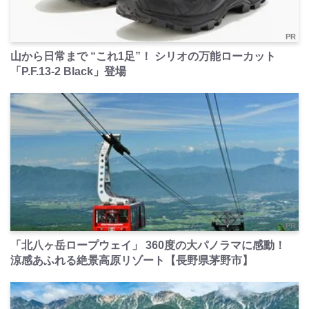
PR
山から日常まで “これ1足”！ シリオの万能ローカット
「P.F.13-2 Black」登場
PR
「北八ヶ岳ロープウェイ」 360度の大パノラマに感動！
涼感あふれる絶景高原リゾート【長野県茅野市】