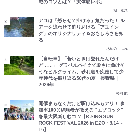
載のコツとは？「実体験レポ」
辰口 稚菜
アユは「怒らせて掛ける」魚だった！ ル
アーを追わせて釣りあげる「アユイン
グ」のオリジナリティ＆おもしろさを知
る
あめのちはれ
【自転車】「若いときは登れたんだけ
ど……」 グラベルバイクで暑さに負けそ
うなヒルクライム、砂利道を疾走して少
年時代を振り返る50代の夏 長野県｜
2026年
杉村 航
開催まもなくだけど駆け込みもアリ！ 参
加率100％経験者が教える “エゾロック”
を最大限楽しむコツ【RISING SUN
ROCK FESTIVAL 2026 in EZO・8/14～
16】