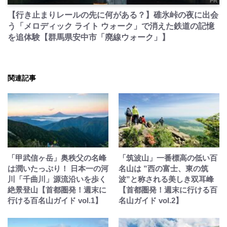
PR
【行き止まりレールの先に何がある？】碓氷峠の夜に出会
う「メロディック ライト ウォーク」で消えた鉄道の記憶
を追体験【群馬県安中市「廃線ウォーク」】
関連記事
「甲武信ヶ岳」奥秩父の名峰
「筑波山」一番標高の低い百
は潤いたっぷり！ 日本一の河
名山は ”西の富士、東の筑
川「千曲川」源流沿いを歩く
波”と称される美しき双耳峰
絶景登山【首都圏発！週末に
【首都圏発！週末に行ける百
行ける百名山ガイド vol.1】
名山ガイド vol.2】