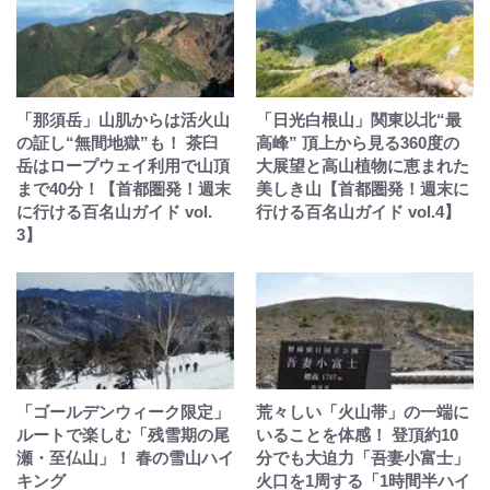
「那須岳」山肌からは活火山
「日光白根山」関東以北“最
の証し“無間地獄”も！ 茶臼
高峰” 頂上から見る360度の
岳はロープウェイ利用で山頂
大展望と高山植物に恵まれた
まで40分！【首都圏発！週末
美しき山【首都圏発！週末に
に行ける百名山ガイド vol.
行ける百名山ガイド vol.4】
3】
「ゴールデンウィーク限定」
荒々しい「火山帯」の一端に
ルートで楽しむ「残雪期の尾
いることを体感！ 登頂約10
瀬・至仏山」！ 春の雪山ハイ
分でも大迫力「吾妻小富士」
キング
火口を1周する「1時間半ハイ