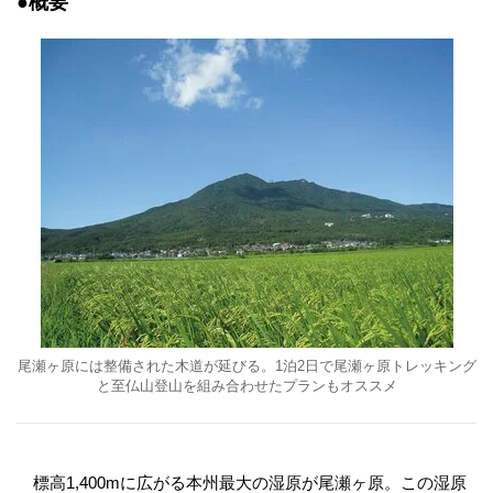
●概要
尾瀬ヶ原には整備された木道が延びる。1泊2日で尾瀬ヶ原トレッキング
と至仏山登山を組み合わせたプランもオススメ
標高1,400mに広がる本州最大の湿原が尾瀬ヶ原。この湿原