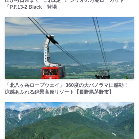
山から日常まで “これ1足”！ シリオの万能ローカット
「P.F.13-2 Black」登場
PR
「北八ヶ岳ロープウェイ」 360度の大パノラマに感動！
涼感あふれる絶景高原リゾート【長野県茅野市】