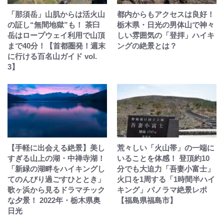
「那須岳」山肌からは活火山
都内からもアクセスは良好！
の証し“無間地獄”も！ 茶臼
栃木県・日光の男体山で神々
岳はロープウェイ利用で山頂
しい雰囲気の「登拝」ハイキ
まで40分！【首都圏発！週末
ングの絶景とは？
に行ける百名山ガイド vol.
3】
【手軽に出会える絶景】美し
荒々しい「火山帯」の一端に
すぎる山上の湖・中禅寺湖！
いることを体感！ 登頂約10
「新緑の湖畔をハイキングし
分でも大迫力「吾妻小富士」
てのんびり過ごすひととき」
火口を1周する「1時間半ハイ
歌ヶ浜から見るドラマチック
キング」パノラマ絶景レポ
な夕景！ 2022年・栃木県奥
【福島県福島市】
日光