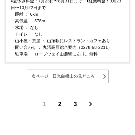
♦夏休み料金：7月23日〜8月31日まで ♦紅葉料金：9月23
日〜10月22日まで
・距離 ： 6km
・高低差 ： 578m
・水場 ： なし
・トイレ ： なし
・山小屋・茶屋 ： 山頂駅にレストラン・カフェあり
・問い合わせ ： 丸沼高原総合案内（0278-58-2211）
・駐車場 ： ロープウェイ山麓駅にあり。無料
次ページ 日光白根山の見どころ
1
2
3