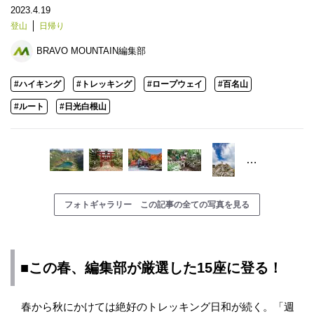
2023.4.19
登山
日帰り
BRAVO MOUNTAIN編集部
#ハイキング
#トレッキング
#ロープウェイ
#百名山
#ルート
#日光白根山
…
フォトギャラリー この記事の全ての写真を見る
■この春、編集部が厳選した15座に登る！
春から秋にかけては絶好のトレッキング日和が続く。「週