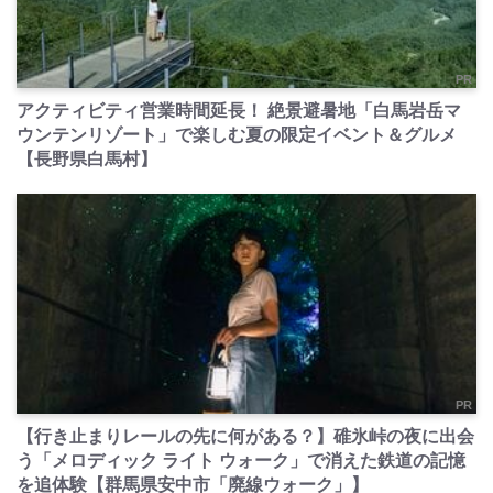
PR
アクティビティ営業時間延長！ 絶景避暑地「白馬岩岳マ
ウンテンリゾート」で楽しむ夏の限定イベント＆グルメ
【長野県白馬村】
PR
【行き止まりレールの先に何がある？】碓氷峠の夜に出会
う「メロディック ライト ウォーク」で消えた鉄道の記憶
を追体験【群馬県安中市「廃線ウォーク」】