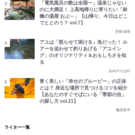
「電気風呂の数は全国一」温泉じゃない
のに大満足！ 上高地帰りに寄りたい「林
檎の湯屋 おぶ～」【山帰り、今日はどこ
でととのう？ vol.7】
芝崎 樹里
アユは「怒らせて掛ける」魚だった！ ル
アーを追わせて釣りあげる「アユイン
グ」のオリジナリティ＆おもしろさを知
る
あめのちはれ
青く美しい「幸せのブルービー」の正体
とは？ 身近な場所で見つけるコツを紹介
【あなたのすぐそばにいる「季節の虫」
の探し方 vol.21】
亀田恭平
ライター一覧