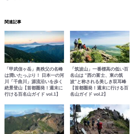
関連記事
「甲武信ヶ岳」奥秩父の名峰
「筑波山」一番標高の低い百
は潤いたっぷり！ 日本一の河
名山は ”西の富士、東の筑
川「千曲川」源流沿いを歩く
波”と称される美しき双耳峰
絶景登山【首都圏発！週末に
【首都圏発！週末に行ける百
行ける百名山ガイド vol.1】
名山ガイド vol.2】