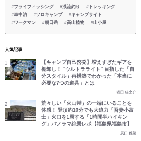
#フライフィッシング
#渓流釣り
#トレッキング
#車中泊
#ソロキャンプ
#キャンプサイト
#ワークマン
#朝日岳
#高山植物
#山小屋
人気記事
【キャンプ自己啓発】増えすぎたギアを
棚卸し！ “ウルトラライト” 目指した「自
分スタイル」再構築でわかった「本当に
必要な7つの道具」とは
猫田 猫之介
荒々しい「火山帯」の一端にいることを
体感！ 登頂約10分でも大迫力「吾妻小富
士」火口を1周する「1時間半ハイキン
グ」パノラマ絶景レポ【福島県福島市】
辰口 稚菜