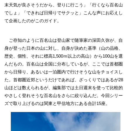
末天気が良さそうだから、登りに行こう」「行くなら百名山
でしょ」「できれば日帰りでサクッと」こんな声にお応えし
て企画したのがこのガイド。
ご存知のように百名山は登山家で随筆家の深田久弥が、自
身が登った日本の山に対し、自身が決めた基準（山の品格、
歴史、個性、それに標高1,500ｍ以上の高山）から100山を選
んだもの。百名山は全国に分布しているが、ここでは首都圏
から日帰り、あるいは一泊圏内で行けそうな山をチョイスし
た。首都圏近郊というだけであれば、ざっくりではあるが28
山ほどは数えられるが、編集部では土日週末を使って比較的
やさしく登れそうな百名山をさらに絞り込んだ。今回シリー
ズで取り上げるのは関東と甲信地方にある合計15座。