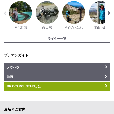
佐々木 誠
藤田 裕
あめのちはれ
栗山 ちほ
ライター一覧
ブラマンガイド
ノウハウ
動画
BRAVO MOUNTAINとは
最新号ご案内