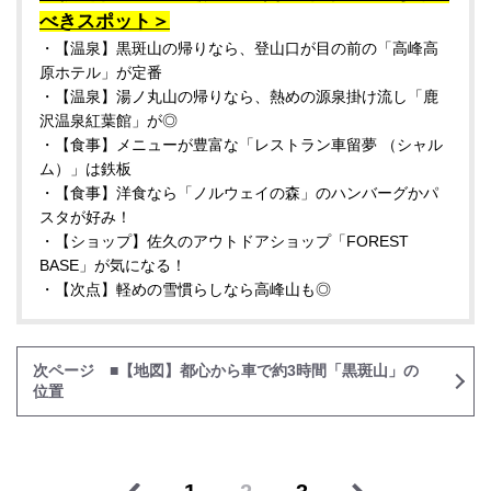
べきスポット＞
・【温泉】黒斑山の帰りなら、登山口が目の前の「高峰高
原ホテル」が定番
・【温泉】湯ノ丸山の帰りなら、熱めの源泉掛け流し「鹿
沢温泉紅葉館」が◎
・【食事】メニューが豊富な「レストラン車留夢 （シャル
ム）」は鉄板
・【食事】洋食なら「ノルウェイの森」のハンバーグかパ
スタが好み！
・【ショップ】佐久のアウトドアショップ「FOREST
BASE」が気になる！
・【次点】軽めの雪慣らしなら高峰山も◎
次ページ ■【地図】都心から車で約3時間「黒斑山」の
位置