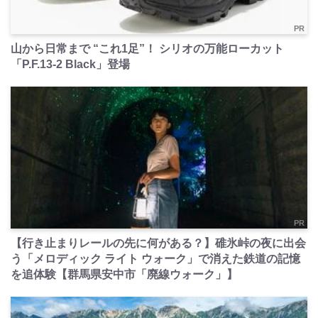
PR
山から日常まで “これ1足”！ シリオの万能ローカット
「P.F.13-2 Black」登場
PR
【行き止まりレールの先に何がある？】碓氷峠の夜に出会
う「メロディック ライト ウォーク」で消えた鉄道の記憶
を追体験【群馬県安中市「廃線ウォーク」】