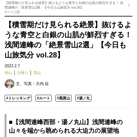
【積雪期だけ見られる絶景】抜けるような青空と白銀の山肌が鮮烈すぎる！ 浅
間連峰の「絶景雪山2選」【今日も山旅気分 vol.28】
2ページ目
【積雪期だけ見られる絶景】抜けるよ
うな青空と白銀の山肌が鮮烈すぎる！
浅間連峰の「絶景雪山2選」【今日も
山旅気分 vol.28】
2023.2.7
登山
日帰り
雪山
文、写真：
大内 征
#トレッキング
#ルート
#黒斑山
#湯ノ丸
■【浅間連峰西部・湯ノ丸山】浅間連峰の
山々を端から眺められる大迫力の展望地