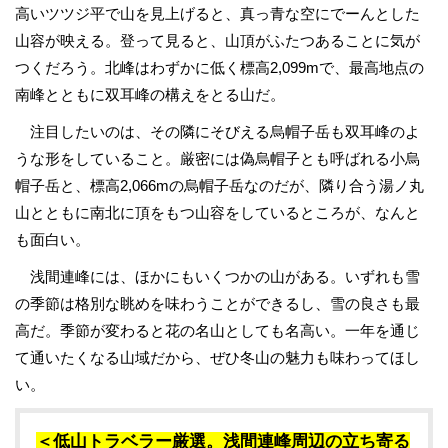
高いツツジ平で山を見上げると、真っ青な空にでーんとした
山容が映える。登って見ると、山頂がふたつあることに気が
つくだろう。北峰はわずかに低く標高2,099mで、最高地点の
南峰とともに双耳峰の構えをとる山だ。
注目したいのは、その隣にそびえる烏帽子岳も双耳峰のよ
うな形をしていること。厳密には偽烏帽子とも呼ばれる小烏
帽子岳と、標高2,066mの烏帽子岳なのだが、隣り合う湯ノ丸
山とともに南北に頂をもつ山容をしているところが、なんと
も面白い。
浅間連峰には、ほかにもいくつかの山がある。いずれも雪
の季節は格別な眺めを味わうことができるし、雪の良さも最
高だ。季節が変わると花の名山としても名高い。一年を通じ
て通いたくなる山域だから、ぜひ冬山の魅力も味わってほし
い。
＜低山トラベラー厳選。浅間連峰周辺の立ち寄る