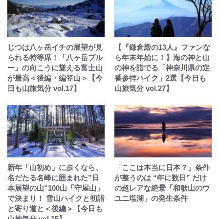
じつは八ヶ岳イチの展望が見
【『鎌倉殿の13人』ファンな
られる特等席！「八ヶ岳ブル
ら年末年始に！】海の神と山
ー」の向こうに聳える富士山
の神を詣でる「神奈川県の定
が最高＜後編・編笠山＞【今
番参拝ハイク」2選【今日も
日も山旅気分 vol.17】
山旅気分 vol.27】
新年「山初め」に歩くなら、
「ここは本当に日本？」条件
名だたる名峰に囲まれた”日
が整うのは “年に数日” だけ
本展望の山”100山「守屋山」
の超レアな絶景「和歌山のウ
で決まり！ 雪山ハイクと初詣
ユニ塩湖」の発生条件
と寄り道と＜後編＞【今日も
山旅気分 vol.15】