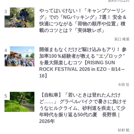
あめのちはれ
やってはいけない！「キャンプツーリン
グ」での「NGパッキング」7選！ 安全＆
快適につながる「荷物の順序や位置」積
載のコツとは？「実体験レポ」
辰口 稚菜
開催まもなくだけど駆け込みもアリ！ 参
加率100％経験者が教える “エゾロック”
を最大限楽しむコツ【RISING SUN
ROCK FESTIVAL 2026 in EZO・8/14～
16】
今田 壮
【自転車】「若いときは登れたんだけ
ど……」 グラベルバイクで暑さに負けそ
うなヒルクライム、砂利道を疾走して少
年時代を振り返る50代の夏 長野県｜
2026年
杉村 航