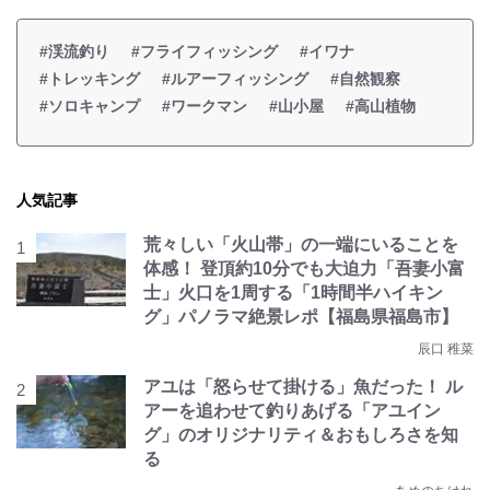
#渓流釣り
#フライフィッシング
#イワナ
#トレッキング
#ルアーフィッシング
#自然観察
#ソロキャンプ
#ワークマン
#山小屋
#高山植物
人気記事
荒々しい「火山帯」の一端にいることを
体感！ 登頂約10分でも大迫力「吾妻小富
士」火口を1周する「1時間半ハイキン
グ」パノラマ絶景レポ【福島県福島市】
辰口 稚菜
アユは「怒らせて掛ける」魚だった！ ル
アーを追わせて釣りあげる「アユイン
グ」のオリジナリティ＆おもしろさを知
る