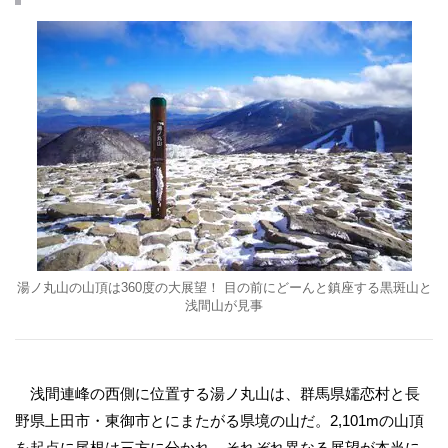
湯ノ丸山の山頂は360度の大展望！ 目の前にどーんと鎮座する黒斑山と
浅間山が見事
浅間連峰の西側に位置する湯ノ丸山は、群馬県嬬恋村と長
野県上田市・東御市とにまたがる県境の山だ。2,101mの山頂
を起点に尾根は三方に分かれ、それぞれ異なる展望が本当に