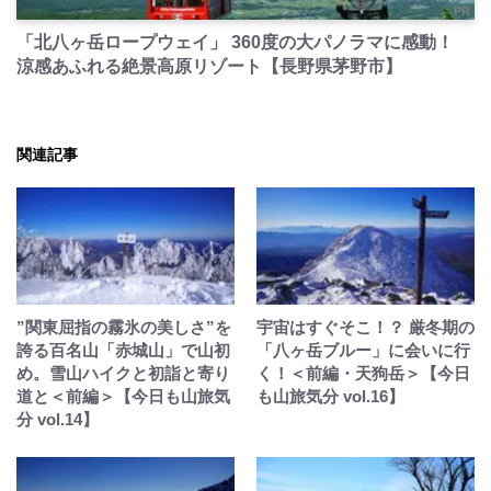
PR
「北八ヶ岳ロープウェイ」 360度の大パノラマに感動！
涼感あふれる絶景高原リゾート【長野県茅野市】
関連記事
”関東屈指の霧氷の美しさ”を
宇宙はすぐそこ！？ 厳冬期の
誇る百名山「赤城山」で山初
「八ヶ岳ブルー」に会いに行
め。雪山ハイクと初詣と寄り
く！＜前編・天狗岳＞【今日
道と＜前編＞【今日も山旅気
も山旅気分 vol.16】
分 vol.14】