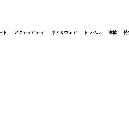
ード
アクティビティ
ギア＆ウェア
トラベル
連載
特
メラ
MTB
写真・動画
その他アクティビティ
キャンプ
スノー
その他
温泉・宿
名所・観光
季節の虫
日本で山
缶詰博士の
そこに山
ブーツの
日本人ハイカ
低山小道
尾瀬ガイド
わたし、
その他連
フィッシング
登山
食事・お酒
山帰り、