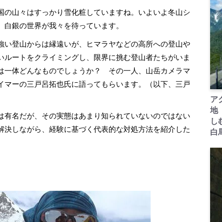
国の山々はすっかり雪化粧していますね。いよいよ冬山シ
、白銀の世界が我々を待っています。
強い登山からは縁遠いが、ヒマラヤなどの高所への登山や
いルートをクライミングし、限界に挑む登山者たちがいま
は一体どんなものでしょうか？ その一人、山岳カメラマ
イマーの三戸呂拓也氏に語ってもらいます。（以下、三戸
ア
地
は有名だが、その実態はあまり知られていないのではない
し
解決しながら、経験に基づく代表的な対処方法を紹介した
白