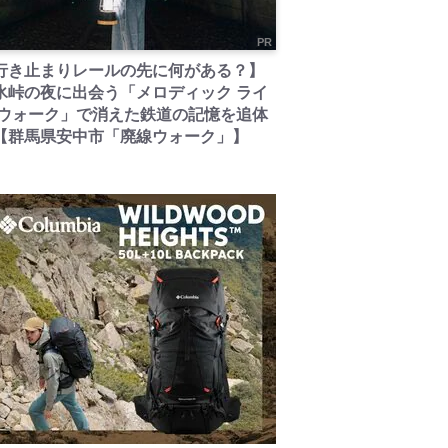
PR
行き止まりレールの先に何がある？】
氷峠の夜に出会う「メロディック ライ
 ウォーク」で消えた鉄道の記憶を追体
【群馬県安中市「廃線ウォーク」】