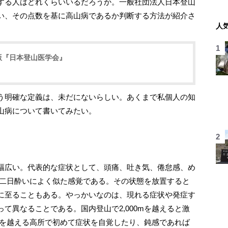
する人はどれくらいいるだろうか。一般社団法人日本登山
い、その点数を基に高山病であるか判断する方法が紹介さ
人
訂版『日本登山医学会』
う明確な定義は、未だにないらしい。あくまで私個人の知
山病について書いてみたい。
幅広い。代表的な症状として、頭痛、吐き気、倦怠感、め
い二日酔いによく似た感覚である。その状態を放置すると
に至ることもある。やっかいなのは、現れる症状や発症す
て異なることである。国内登山で2,000mを越えると激
0mを越える高所で初めて症状を自覚したり、鈍感であれば