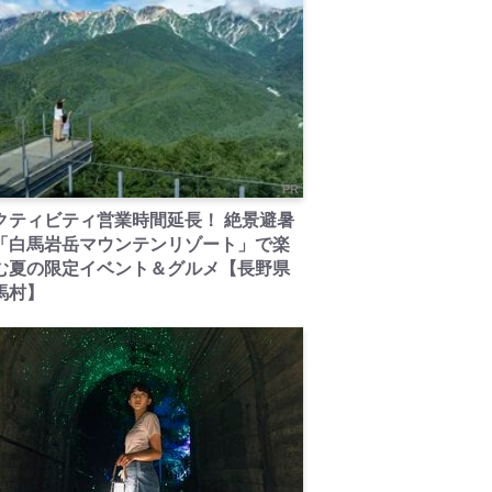
PR
クティビティ営業時間延長！ 絶景避暑
「白馬岩岳マウンテンリゾート」で楽
む夏の限定イベント＆グルメ【長野県
馬村】