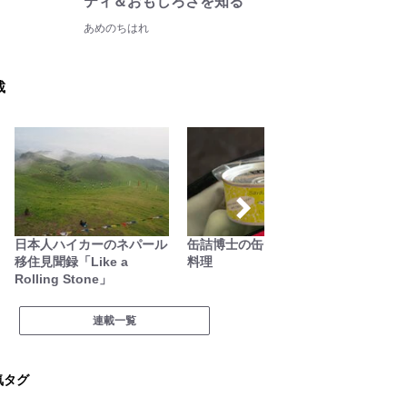
ティ＆おもしろさを知る
あめのちはれ
載
日本人ハイカーのネパール
缶詰博士の缶たん”CAN”P
日本で
移住見聞録「Like a
料理
Rolling Stone」
連載一覧
気タグ