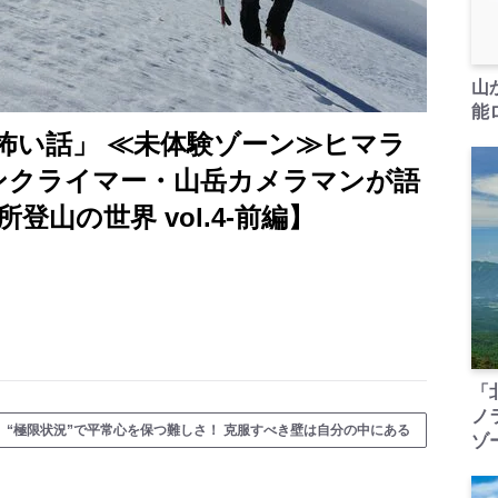
山
能ロ
怖い話」 ≪未体験ゾーン≫ヒマラ
インクライマー・山岳カメラマンが語
山の世界 vol.4-前編】
「
ノ
】“極限状況”で平常心を保つ難しさ！ 克服すべき壁は自分の中にある
ゾ