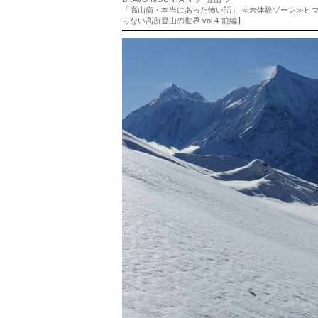
「高山病・本当にあった怖い話」 ≪未体験ゾーン≫ヒマ
らない高所登山の世界 vol.4-前編】