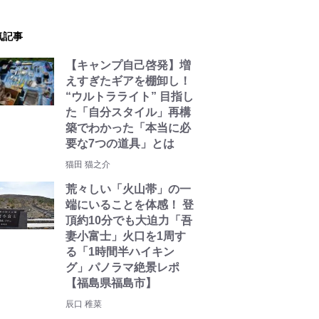
気記事
【キャンプ自己啓発】増
えすぎたギアを棚卸し！
“ウルトラライト” 目指し
た「自分スタイル」再構
築でわかった「本当に必
要な7つの道具」とは
猫田 猫之介
荒々しい「火山帯」の一
端にいることを体感！ 登
頂約10分でも大迫力「吾
妻小富士」火口を1周す
る「1時間半ハイキン
グ」パノラマ絶景レポ
【福島県福島市】
辰口 稚菜