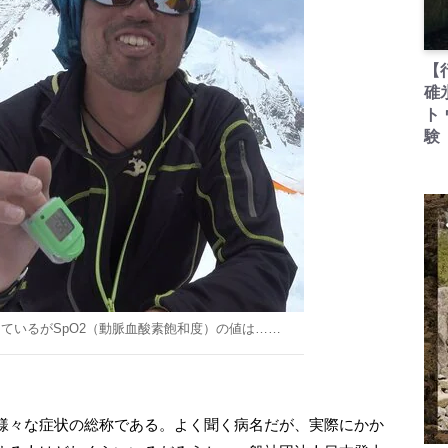
【
碓
ト
験
しているがSpO2（動脈血酸素飽和度）の値は……
様々な症状の総称である。よく聞く病名だが、実際にかか