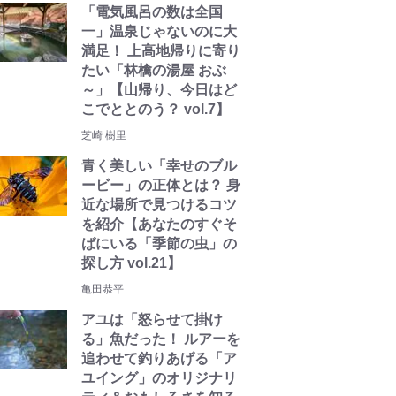
「電気風呂の数は全国
一」温泉じゃないのに大
満足！ 上高地帰りに寄り
たい「林檎の湯屋 おぶ
～」【山帰り、今日はど
こでととのう？ vol.7】
芝崎 樹里
青く美しい「幸せのブル
ービー」の正体とは？ 身
近な場所で見つけるコツ
を紹介【あなたのすぐそ
ばにいる「季節の虫」の
探し方 vol.21】
亀田恭平
アユは「怒らせて掛け
る」魚だった！ ルアーを
追わせて釣りあげる「ア
ユイング」のオリジナリ