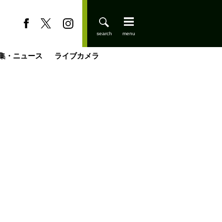
集・ニュース
ライブカメラ
登りはじめました
缶たん”CAN”P料理
小屋を興して
国の街角で
ーのネパール移住見聞録「Like a Rolling Stone」
具＆技術研究所
きららの“おぜ沼“日記
山小屋はじめます
載
スキー場
今日はどこでととのう？
山小屋