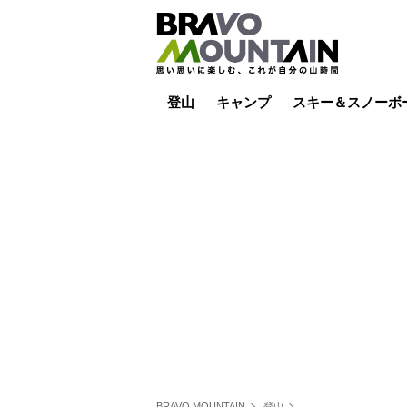
登山
キャンプ
スキー＆スノーボ
山小屋泊
山小屋ライブカメラ
テント泊
雪山
低山
山ご飯
その他登山
焚き火
その他キャンプ
スキー場ライブカ
バックカントリー
日帰り
キャンプ飯
スキー場
BRAVO MOUNTAIN
登山