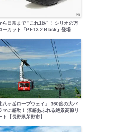
PR
から日常まで “これ1足”！ シリオの万
ーカット「P.F.13-2 Black」登場
PR
北八ヶ岳ロープウェイ」 360度の大パ
ラマに感動！ 涼感あふれる絶景高原リ
ート【長野県茅野市】