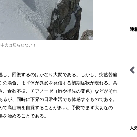
連
集中力は切らせない！
処し、回復するのはかなり大変である。しかし、突然苦痛
わたし、山小屋はじめます
シン・サウナ村建設記
くの場合、まず体が異変を発信する初期症状が現れる。具
み、食欲不振、チアノーゼ（唇や指先の変色）などがそれ
あるが、同時に下界の日常生活でも体感するものである。
めて高山病を自覚することが多い。予防でまず大切なの
処を始めることである。
人