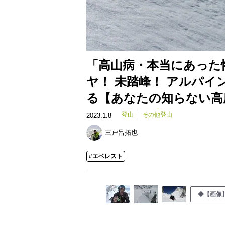
「高山病・本当にあった
ヤ！ 未踏峰！ アルパ
る【あなたの知らない高所登
登山
その他登山
2023.1.8
三戸呂拓也
#エベレスト
◆【画像