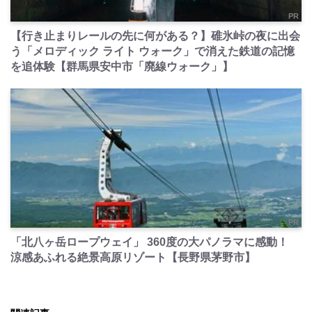
PR
【行き止まりレールの先に何がある？】碓氷峠の夜に出会
う「メロディック ライト ウォーク」で消えた鉄道の記憶
を追体験【群馬県安中市「廃線ウォーク」】
PR
「北八ヶ岳ロープウェイ」 360度の大パノラマに感動！
涼感あふれる絶景高原リゾート【長野県茅野市】