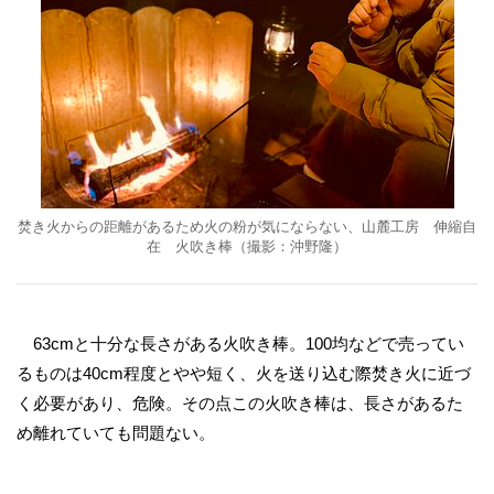
焚き火からの距離があるため火の粉が気にならない、山麓工房 伸縮自
在 火吹き棒（撮影：沖野隆）
63cmと十分な長さがある火吹き棒。100均などで売ってい
るものは40cm程度とやや短く、火を送り込む際焚き火に近づ
く必要があり、危険。その点この火吹き棒は、長さがあるた
め離れていても問題ない。