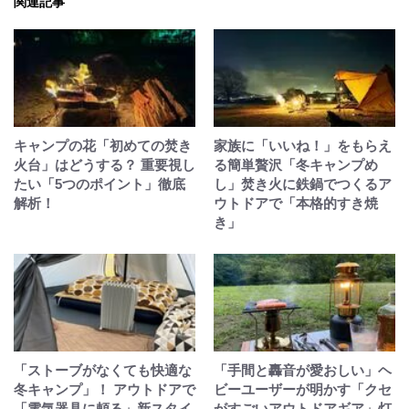
関連記事
キャンプの花「初めての焚き
家族に「いいね！」をもらえ
火台」はどうする？ 重要視し
る簡単贅沢「冬キャンプめ
たい「5つのポイント」徹底
し」焚き火に鉄鍋でつくるア
解析！
ウトドアで「本格的すき焼
き」
「ストーブがなくても快適な
「手間と轟音が愛おしい」ヘ
冬キャンプ」！ アウトドアで
ビーユーザーが明かす「クセ
「電気器具に頼る」新スタイ
がすごいアウトドアギア」灯