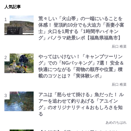
人気記事
荒々しい「火山帯」の一端にいることを
体感！ 登頂約10分でも大迫力「吾妻小富
士」火口を1周する「1時間半ハイキン
グ」パノラマ絶景レポ【福島県福島市】
辰口 稚菜
やってはいけない！「キャンプツーリン
グ」での「NGパッキング」7選！ 安全＆
快適につながる「荷物の順序や位置」積
載のコツとは？「実体験レポ」
辰口 稚菜
アユは「怒らせて掛ける」魚だった！ ル
アーを追わせて釣りあげる「アユイン
グ」のオリジナリティ＆おもしろさを知
る
あめのちはれ