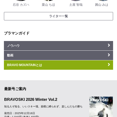
石谷 カズハ
栗山 ちほ
土屋 智哉
圓山 みはる
ライター一覧
ブラマンガイド
ノウハウ
動画
BRAVO MOUNTAINとは
最新号ご案内
BRAVOSKI 2026 Winter Vol.2
知る人ぞ知る、いいスキー場。規模に縛られず、楽しんだもの勝ち
発売日：2025年12月16日
定価：1,540円 (本体1,400円)