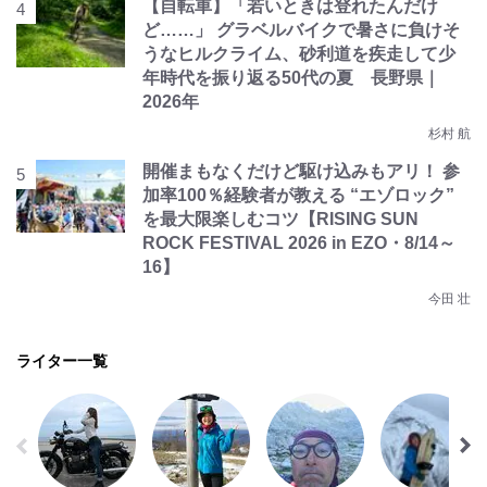
【自転車】「若いときは登れたんだけ
ど……」 グラベルバイクで暑さに負けそ
うなヒルクライム、砂利道を疾走して少
年時代を振り返る50代の夏 長野県｜
2026年
杉村 航
開催まもなくだけど駆け込みもアリ！ 参
加率100％経験者が教える “エゾロック”
を最大限楽しむコツ【RISING SUN
ROCK FESTIVAL 2026 in EZO・8/14～
16】
今田 壮
ライター一覧