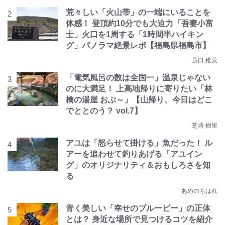
荒々しい「火山帯」の一端にいることを
体感！ 登頂約10分でも大迫力「吾妻小富
士」火口を1周する「1時間半ハイキン
グ」パノラマ絶景レポ【福島県福島市】
辰口 稚菜
「電気風呂の数は全国一」温泉じゃない
のに大満足！ 上高地帰りに寄りたい「林
檎の湯屋 おぶ～」【山帰り、今日はどこ
でととのう？ vol.7】
芝崎 樹里
アユは「怒らせて掛ける」魚だった！ ル
アーを追わせて釣りあげる「アユイン
グ」のオリジナリティ＆おもしろさを知
る
あめのちはれ
青く美しい「幸せのブルービー」の正体
とは？ 身近な場所で見つけるコツを紹介