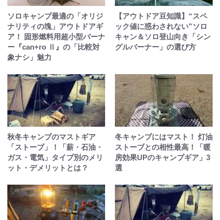
ソロキャンプ最適の「オリジ
【アウトドア豆知識】“スペ
ナリティの塊」アウトドアギ
ック値に惑わされない”ソロ
ア！ 固形燃料用超小型バーナ
キャン＆ソロ登山向き「シン
ー『can+ro Ⅱ』の「比較対
グルバーナー」の選び方
象ナシ」魅力
秋冬キャンプのマストギア
冬キャンプにはマスト！ 灯油
「ストーブ」！「薪・石油・
ストーブとの相性最高！「暖
ガス・電気」タイプ別のメリ
房効果UPのキャンプギア」3
ット・デメリットとは？
選