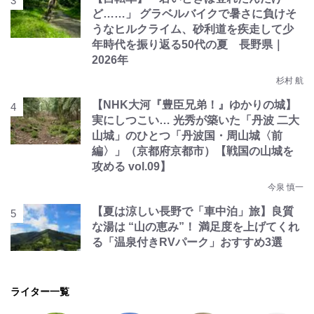
ど……」 グラベルバイクで暑さに負けそ
うなヒルクライム、砂利道を疾走して少
年時代を振り返る50代の夏 長野県｜
2026年
杉村 航
【NHK大河『豊臣兄弟！』ゆかりの城】
実にしつこい… 光秀が築いた「丹波 二大
山城」のひとつ「丹波国・周山城〈前
編〉」（京都府京都市）【戦国の山城を
攻める vol.09】
今泉 慎一
【夏は涼しい長野で「車中泊」旅】良質
な湯は “山の恵み”！ 満足度を上げてくれ
る「温泉付きRVパーク」おすすめ3選
ライター一覧