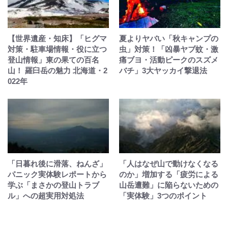
【世界遺産・知床】「ヒグマ
夏よりヤバい「秋キャンプの
対策・駐車場情報・役に立つ
虫」対策！「凶暴ヤブ蚊・激
登山情報」東の果ての百名
痛ブヨ・活動ピークのスズメ
山！ 羅臼岳の魅力 北海道・2
バチ」3大ヤッカイ撃退法
022年
「日暮れ後に滑落、ねんざ」
「人はなぜ山で動けなくなる
パニック実体験レポートから
のか」増加する「疲労による
学ぶ「まさかの登山トラブ
山岳遭難」に陥らないための
ル」への超実用対処法
「実体験」3つのポイント