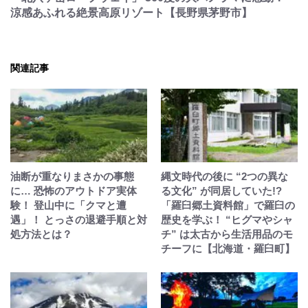
涼感あふれる絶景高原リゾート【長野県茅野市】
関連記事
油断が重なりまさかの事態
縄文時代の後に “2つの異な
に… 恐怖のアウトドア実体
る文化” が同居していた!?
験！ 登山中に「クマと遭
「羅臼郷土資料館」で羅臼の
遇」！ とっさの退避手順と対
歴史を学ぶ！ “ヒグマやシャ
処方法とは？
チ” は太古から生活用品のモ
チーフに【北海道・羅臼町】