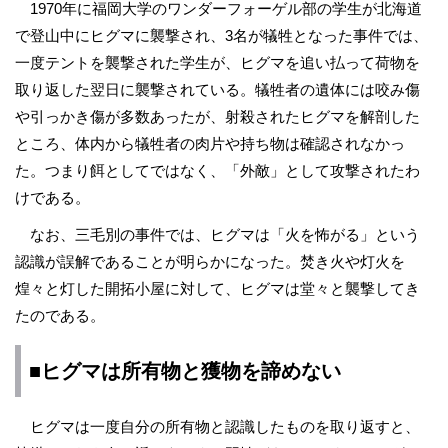
1970年に福岡大学のワンダーフォーゲル部の学生が北海道
で登山中にヒグマに襲撃され、3名が犠牲となった事件では、
一度テントを襲撃された学生が、ヒグマを追い払って荷物を
取り返した翌日に襲撃されている。犠牲者の遺体には咬み傷
や引っかき傷が多数あったが、射殺されたヒグマを解剖した
ところ、体内から犠牲者の肉片や持ち物は確認されなかっ
た。つまり餌としてではなく、「外敵」として攻撃されたわ
けである。
なお、三毛別の事件では、ヒグマは「火を怖がる」という
認識が誤解であることが明らかになった。焚き火や灯火を
煌々と灯した開拓小屋に対して、ヒグマは堂々と襲撃してき
たのである。
■ヒグマは所有物と獲物を諦めない
ヒグマは一度自分の所有物と認識したものを取り返すと、