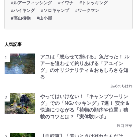
#ルアーフィッシング
#イワナ
#トレッキング
#ハイキング
#ソロキャンプ
#ワークマン
#高山植物
#山小屋
人気記事
アユは「怒らせて掛ける」魚だった！ ル
アーを追わせて釣りあげる「アユイン
グ」のオリジナリティ＆おもしろさを知
る
あめのちはれ
やってはいけない！「キャンプツーリン
グ」での「NGパッキング」7選！ 安全＆
快適につながる「荷物の順序や位置」積
載のコツとは？「実体験レポ」
辰口 稚菜
【自転車】「若いときは登れたんだけ