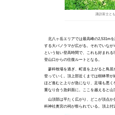
諏訪富士と
北八ヶ岳エリアでは最高峰の2,531m
する大パノラマが広がる。それでいなが
という短い登高時間で、これも好まれる
登山口からの往復ルートとなる。
蓼科牧場を過ぎ、町道を上がると鳥居
登っていく。頂上部近くまでは樹林帯が
ほど進むと上りが急になり、足場も悪く
重なり合う急斜面に。ここを越えると山
山頂部は平たく広がり、どこが頂点か
科神社奥宮の祠が祭られている。頂上付