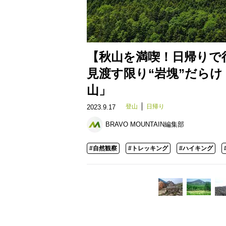
【秋山を満喫！日帰りで
見渡す限り“岩塊”だらけ
山」
登山
日帰り
2023.9.17
BRAVO MOUNTAIN編集部
#自然観察
#トレッキング
#ハイキング