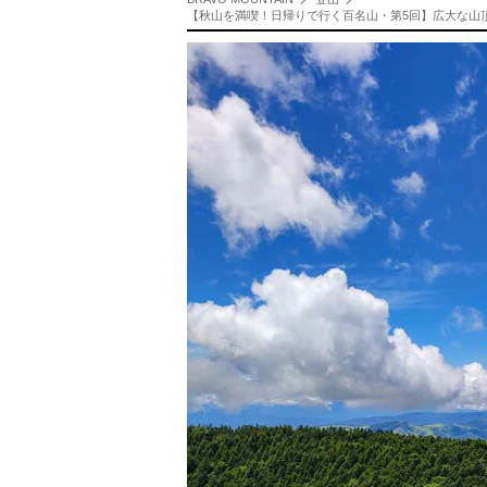
【秋山を満喫！日帰りで行く百名山・第5回】広大な山頂