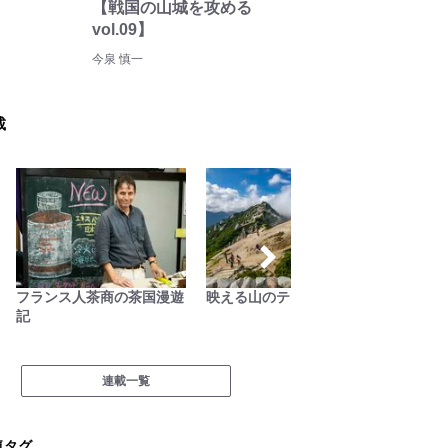
【戦国の山城を攻める
vol.09】
今泉 慎一
載
フランス人茶商の茶国漫遊
映える山のテン場
焚き火
記
連載一覧
気タグ