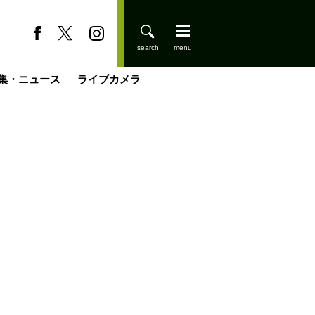
集・ニュース
ライブカメラ
缶たん”CAN”P料理
小屋を興して
国の街角で
ーのネパール移住見聞録「Like a Rolling Stone」
具＆技術研究所
きららの“おぜ沼“日記
山小屋はじめます
煎して走る男
載
スキー場
登りはじめました
山小屋