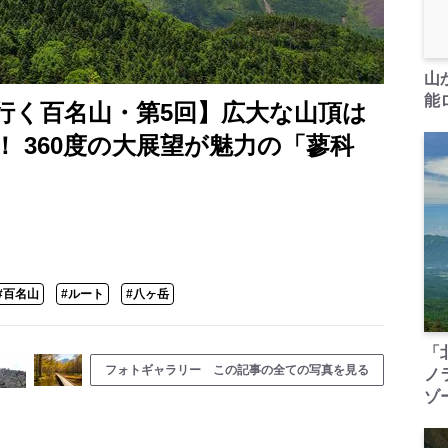
山
能ロ
行く百名山・第5回】広大な山頂は
！ 360度の大展望が魅力の「蓼科
#百名山
#ルート
#八ヶ岳
「
フォトギャラリー この記事の全ての写真を見る
ノ
ゾ