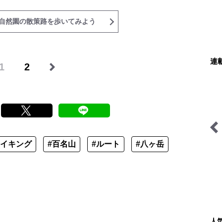
自然園の散策路を歩いてみよう
連
1
2
ハイキング
#百名山
#ルート
#八ヶ岳
琉球島猫百景
「山岳遭難」のリアル＜山
梨県警＞
人