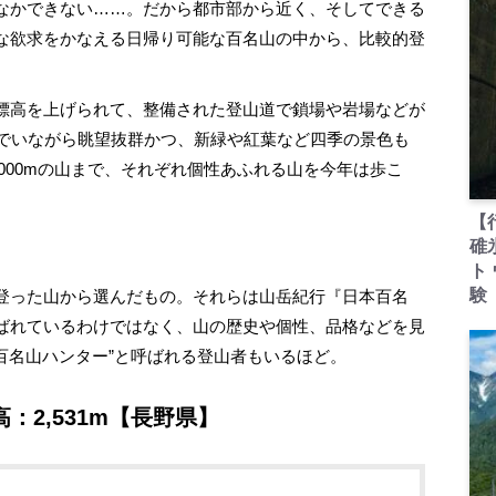
なかできない……。だから都市部から近く、そしてできる
な欲求をかなえる日帰り可能な百名山の中から、比較的登
標高を上げられて、整備された登山道で鎖場や岩場などが
れでいながら眺望抜群かつ、新緑や紅葉など四季の景色も
3,000mの山まで、それぞれ個性あふれる山を今年は歩こ
【
碓
ト
験
登った山から選んだもの。それらは山岳紀行『日本百名
ばれているわけではなく、山の歴史や個性、品格などを見
“百名山ハンター”と呼ばれる登山者もいるほど。
：2,531m【長野県】