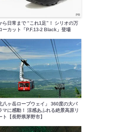
PR
から日常まで “これ1足”！ シリオの万
ーカット「P.F.13-2 Black」登場
PR
北八ヶ岳ロープウェイ」 360度の大パ
ラマに感動！ 涼感あふれる絶景高原リ
ート【長野県茅野市】