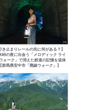
PR
行き止まりレールの先に何がある？】
氷峠の夜に出会う「メロディック ライ
 ウォーク」で消えた鉄道の記憶を追体
【群馬県安中市「廃線ウォーク」】