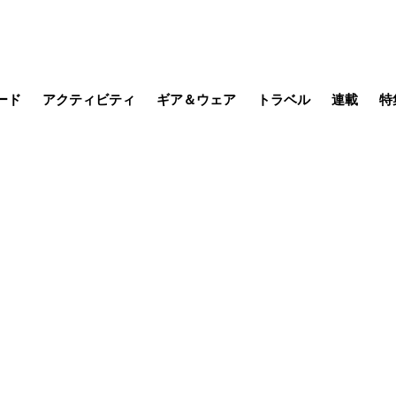
ード
アクティビティ
ギア＆ウェア
トラベル
連載
特
メラ
MTB
写真・動画
その他アクティビティ
キャンプ
スノー
その他
温泉・宿
名所・観光
缶詰博士の
そこに山
ブーツの
季節の虫
日本人ハイカ
低山小道
尾瀬ガイド
わたし、
耕して焙
その他連
フィッシング
登山
食事・お酒
日本で山