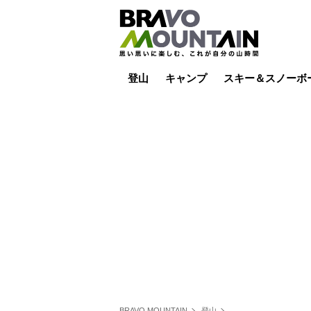
登山
キャンプ
スキー＆スノーボ
山小屋泊
山小屋ライブカメラ
テント泊
雪山
低山
山ご飯
その他登山
焚き火
その他キャンプ
スキー場ライブカ
バックカントリー
日帰り
キャンプ飯
スキー場
BRAVO MOUNTAIN
登山