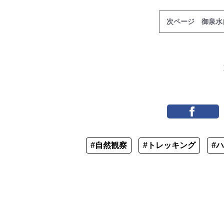
次ページ 御泉水
#自然観察
#トレッキング
#