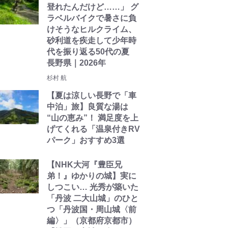
登れたんだけど……」 グ
ラベルバイクで暑さに負
けそうなヒルクライム、
砂利道を疾走して少年時
代を振り返る50代の夏
長野県｜2026年
杉村 航
【夏は涼しい長野で「車
中泊」旅】良質な湯は
“山の恵み”！ 満足度を上
げてくれる「温泉付きRV
パーク」おすすめ3選
【NHK大河『豊臣兄
弟！』ゆかりの城】実に
しつこい… 光秀が築いた
「丹波 二大山城」のひと
つ「丹波国・周山城〈前
編〉」（京都府京都市）