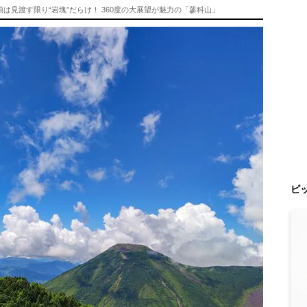
は見渡す限り“岩塊”だらけ！ 360度の大展望が魅力の「蓼科山」
ピ