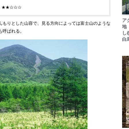
：★★☆☆☆
ア
んもりとした山容で、見る方向によっては富士山のような
地
も呼ばれる。
し
白