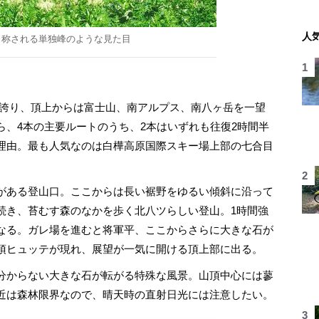
人
も称される単独峰のような見た目
を誇り、頂上からは富士山、南アルプス、南八ヶ岳を一望
ら、4本の主要ルートのうち、2本はいずれも往復2時間半
理由。最も人気なのは白樺高原国際スキー場上部の七合目
がある登山口。ここからは長い裾野をゆるい傾斜に沿って
続き、苔むす森のなかを歩く北八ツらしい登山。1時間強
なる。ガレ場を進むと将軍平、ここからさらに大きな石が
頂ヒュッテが現れ、展望が一気に開ける頂上部に出る。
分からない大きな石が転がる特殊な風景。山頂中心には蓼
近は森林限界なので、晴天時の直射日光には注意したい。