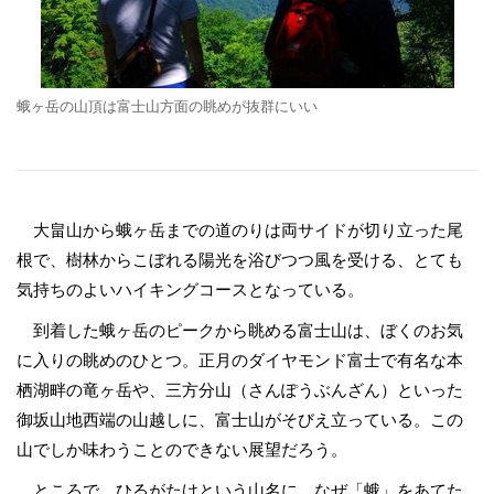
蛾ヶ岳の山頂は富士山方面の眺めが抜群にいい
大畠山から蛾ヶ岳までの道のりは両サイドが切り立った尾
根で、樹林からこぼれる陽光を浴びつつ風を受ける、とても
気持ちのよいハイキングコースとなっている。
到着した蛾ヶ岳のピークから眺める富士山は、ぼくのお気
に入りの眺めのひとつ。正月のダイヤモンド富士で有名な本
栖湖畔の竜ヶ岳や、三方分山（さんぽうぶんざん）といった
御坂山地西端の山越しに、富士山がそびえ立っている。この
山でしか味わうことのできない展望だろう。
ところで、ひるがたけという山名に、なぜ「蛾」をあてた