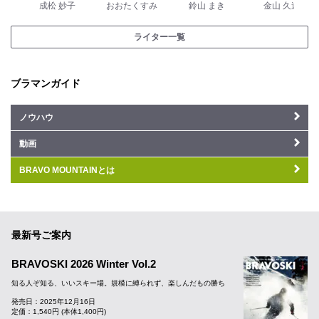
成松 妙子
おおたくすみ
鈴山 まき
金山 久遠
ライター一覧
ブラマンガイド
ノウハウ
動画
BRAVO MOUNTAINとは
最新号ご案内
BRAVOSKI 2026 Winter Vol.2
知る人ぞ知る、いいスキー場。規模に縛られず、楽しんだもの勝ち
発売日：2025年12月16日
定価：1,540円 (本体1,400円)