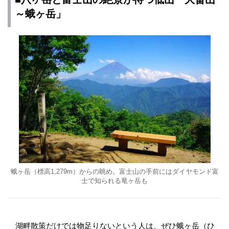
～蛾ヶ岳」
蛾ヶ岳（標高1,279m）からの眺め。富士山の手前にはダイヤモンド富
士で知られる竜ヶ岳も
湖畔散策だけでは物足りないという人は、ぜひ蛾ヶ岳（ひ