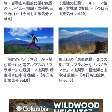
峰・岩手山を眼前に望む絶景
く最強の紅葉ワールド！＜後
のトレイル＜前編・岩手県 三
編・宮城県 栗駒山＞【今日も
ツ石山＞【今日も山旅気分 v
山旅気分 vol.10】
ol.9】
「湖畔のパノラマ台」から望
富士山の「東西絶景」２つの
む富士山と南アルプスの「ブ
湖に立つブラボーな「パノラ
ラボー」な競演！＜山梨県 精
マ台」＜山梨県・精進湖と山
進湖＆山中湖 後編＞【今日も
中湖 前編＞【今日も山旅気
山旅気分 vol.6】
分 vol.5】