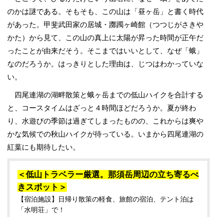
のかは謎である。そもそも、この山は「昼ヶ岳」と書く時代
があった。甲斐武田家の居城・躑躅ヶ崎館（つつじがさきや
かた）から見て、この山の真上に太陽が昇った時間が正午だ
ったことが由来だそう。そこまではいいとして、なぜ「蛾」
なのだろうか。はっきりとした理由は、じつはわかっていな
い。
四尾連湖の湖畔散策と蛾ヶ岳までの低山ハイクを合計する
と、コースタイムはざっと４時間ほどだろうか。夏が終わ
り、水遊びの季節は過ぎてしまったものの、これからは爽や
かな気候での秋山ハイクが待っている。いまから四尾連湖の
紅葉にも期待したい。
＜低山トラベラー厳選。那須岳周辺の立ち寄るべ
きスポット＞
【宿泊施設】日帰り散策の軽食、旅館の宿泊、テント泊は
「水明荘」で！