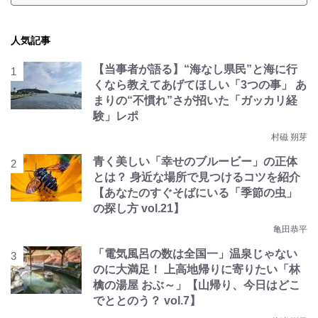
人気記事
【当事者が語る】“海なし県民”と海に行
くなら教えてあげてほしい「3つの事」 あ
まりの“不慣れ”さが招いた「ガッカリ経
験」レポ
村磁 朔芽
青く美しい「幸せのブルービー」の正体
とは？ 身近な場所で見つけるコツを紹介
【あなたのすぐそばにいる「季節の虫」
の探し方 vol.21】
亀田恭平
「電気風呂の数は全国一」温泉じゃない
のに大満足！ 上高地帰りに寄りたい「林
檎の湯屋 おぶ～」【山帰り、今日はどこ
でととのう？ vol.7】