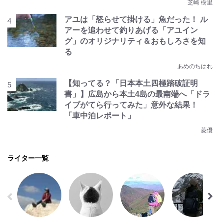
芝崎 樹里
アユは「怒らせて掛ける」魚だった！ ル
アーを追わせて釣りあげる「アユイン
グ」のオリジナリティ＆おもしろさを知
る
あめのちはれ
【知ってる？「日本本土四極踏破証明
書」】広島から本土4島の最南端へ「ドラ
イブがてら行ってみた」意外な結果！
「車中泊レポート」
菱優
ライター一覧