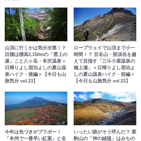
山頂に行くかは気分次第！？
ロープウェイで山頂まで小一
目標は標高2,150mの「雲上の
時間！？ 百名山・那須岳を越
湯」こと八ヶ岳・本沢温泉＜
えて目指す「三斗小屋温泉の
日帰りよし宿泊よしの夏山温
極上湯」＜日帰りよし宿泊よ
泉ハイク・後編＞【今日も山
しの夏山温泉ハイク・前編＞
旅気分 vol.23】
【今日も山旅気分 vol.22】
今年は色づきがブラボー！
いったい誰がそう呼んだ？ 栗
「本州で一番早い紅葉」と名
駒山の「神の絨毯」はみちの