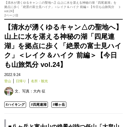
【清水が湧くゆるキャン△の聖地へ】山上に水を湛える神秘の湖「四尾連湖」を
拠点に歩く「絶景の富士見ハイク」＜レイク＆ハイク 前編＞【今日も山旅気分
vol.24】
2ページ目
【清水が湧くゆるキャン△の聖地へ】
山上に水を湛える神秘の湖「四尾連
湖」を拠点に歩く「絶景の富士見ハイ
ク」＜レイク＆ハイク 前編＞【今日
も山旅気分 vol.24】
2022.9.24
登山
日帰り
名所・観光
文、写真：
大内 征
#ハイキング
#四尾連湖
#蛾ヶ岳
■八ヶ岳と富士山の絶景が待つ低山「大畠山