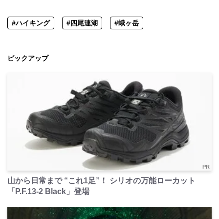
#ハイキング
#四尾連湖
#蛾ヶ岳
ピックアップ
PR
山から日常まで “これ1足”！ シリオの万能ローカット
「P.F.13-2 Black」登場