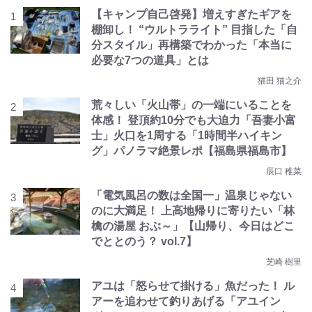
【キャンプ自己啓発】増えすぎたギアを
棚卸し！ “ウルトラライト” 目指した「自
分スタイル」再構築でわかった「本当に
必要な7つの道具」とは
猫田 猫之介
荒々しい「火山帯」の一端にいることを
体感！ 登頂約10分でも大迫力「吾妻小富
士」火口を1周する「1時間半ハイキン
グ」パノラマ絶景レポ【福島県福島市】
辰口 稚菜
「電気風呂の数は全国一」温泉じゃない
のに大満足！ 上高地帰りに寄りたい「林
檎の湯屋 おぶ～」【山帰り、今日はどこ
でととのう？ vol.7】
芝崎 樹里
アユは「怒らせて掛ける」魚だった！ ル
アーを追わせて釣りあげる「アユイン