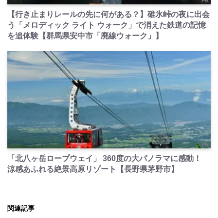
PR
【行き止まりレールの先に何がある？】碓氷峠の夜に出会
う「メロディック ライト ウォーク」で消えた鉄道の記憶
を追体験【群馬県安中市「廃線ウォーク」】
PR
「北八ヶ岳ロープウェイ」 360度の大パノラマに感動！
涼感あふれる絶景高原リゾート【長野県茅野市】
関連記事