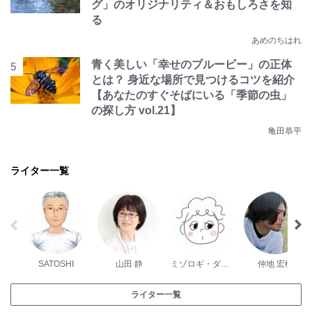
グ」のオリジナリティ＆おもしろさを知
る
あめのちはれ
青く美しい「幸せのブルービー」の正体
とは？ 身近な場所で見つけるコツを紹介
【あなたのすぐそばにいる「季節の虫」
の探し方 vol.21】
亀田恭平
ライター一覧
SATOSHI
山田 静
ミゾロギ・ダイスケ
仲地 宏樹
ライター一覧