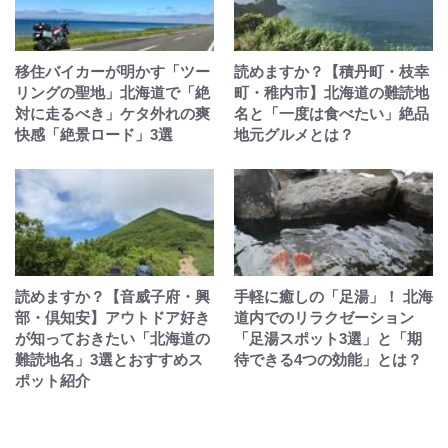
移住バイカーが明かす「ツー
読めますか？【積丹町・枝幸
リングの聖地」北海道で「絶
町・稚内市】北海道の難読地
対に走るべき」ケタ外れの爽
名と「一度は食べたい」絶品
快感「絶景ロード」3選
地元グルメとは？
読めますか？【音威子府・興
手軽に癒しの「足湯」！ 北海
部・倶知安】アウトドア好き
道内でのリラクゼーション
が知っておきたい「北海道の
「足湯スポット3選」と「期
難読地名」3選とおすすめス
待できる4つの効能」とは？
ポット紹介