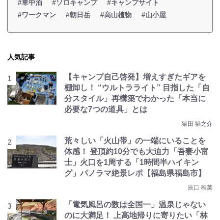
#車中泊
#ソロキャンプ
#キャンプサイト
#ワークマン
#朝日岳
#高山植物
#山小屋
人気記事
【キャンプ自己啓発】増えすぎたギアを
棚卸し！ “ウルトラライト” 目指した「自
分スタイル」再構築でわかった「本当に
必要な7つの道具」とは
猫田 猫之介
荒々しい「火山帯」の一端にいることを
体感！ 登頂約10分でも大迫力「吾妻小富
士」火口を1周する「1時間半ハイキン
グ」パノラマ絶景レポ【福島県福島市】
辰口 稚菜
「電気風呂の数は全国一」温泉じゃない
のに大満足！ 上高地帰りに寄りたい「林