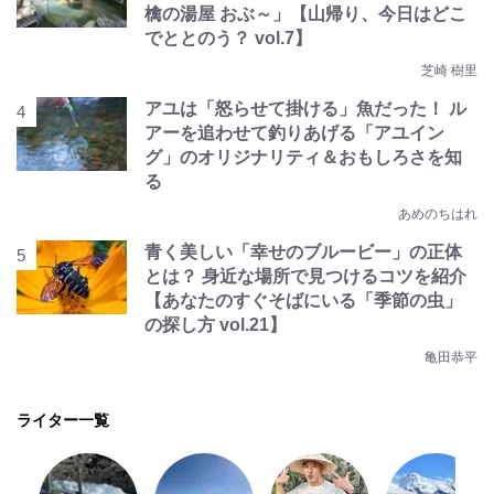
檎の湯屋 おぶ～」【山帰り、今日はどこ
でととのう？ vol.7】
芝崎 樹里
アユは「怒らせて掛ける」魚だった！ ル
アーを追わせて釣りあげる「アユイン
グ」のオリジナリティ＆おもしろさを知
る
あめのちはれ
青く美しい「幸せのブルービー」の正体
とは？ 身近な場所で見つけるコツを紹介
【あなたのすぐそばにいる「季節の虫」
の探し方 vol.21】
亀田恭平
ライター一覧