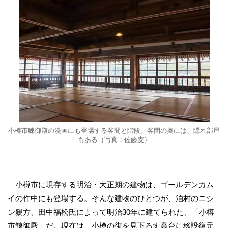
小樽市鰊御殿の漫画にも登場する客間と階段。客間の奥には、隠れ部屋
もある（写真：佐藤麦）
小樽市に現存する明治・大正期の建物は、ゴールデンカム
イの作中にも登場する。そんな建物のひとつが、泊村のニシ
ン親方、田中福松氏によって明治30年に建てられた、「小樽
市鰊御殿」だ。現在は、小樽の街を見下ろす高台に移設復元