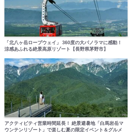
PR
「北八ヶ岳ロープウェイ」 360度の大パノラマに感動！
涼感あふれる絶景高原リゾート【長野県茅野市】
PR
アクティビティ営業時間延長！ 絶景避暑地「白馬岩岳マ
ウンテンリゾート」で楽しむ夏の限定イベント＆グルメ