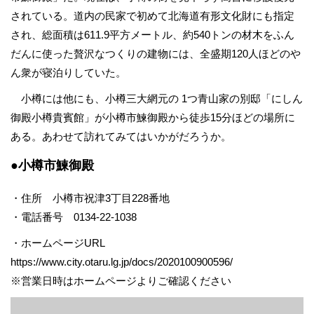
されている。道内の民家で初めて北海道有形文化財にも指定
され、総面積は611.9平方メートル、約540トンの材木をふん
だんに使った贅沢なつくりの建物には、全盛期120人ほどのや
ん衆が寝泊りしていた。
小樽には他にも、小樽三大網元の 1つ青山家の別邸「にしん
御殿小樽貴賓館」が小樽市鰊御殿から徒歩15分ほどの場所に
ある。あわせて訪れてみてはいかがだろうか。
●小樽市鰊御殿
・住所 小樽市祝津3丁目228番地
・電話番号 0134-22-1038
・ホームページURL
https://www.city.otaru.lg.jp/docs/2020100900596/
※営業日時はホームページよりご確認ください