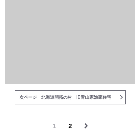
次ページ 北海道開拓の村 旧青山家漁家住宅
1
2