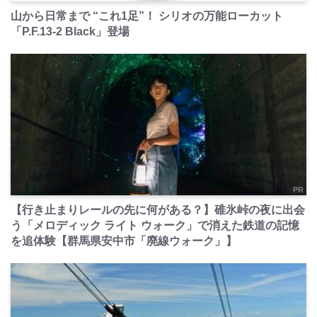
山から日常まで “これ1足”！ シリオの万能ローカット
「P.F.13-2 Black」登場
PR
【行き止まりレールの先に何がある？】碓氷峠の夜に出会
う「メロディック ライト ウォーク」で消えた鉄道の記憶
を追体験【群馬県安中市「廃線ウォーク」】