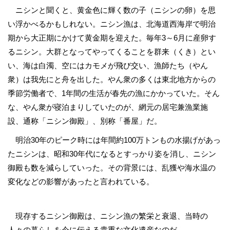
ニシンと聞くと、黄金色に輝く数の子（ニシンの卵）を思
い浮かべるかもしれない。ニシン漁は、北海道西海岸で明治
期から大正期にかけて黄金期を迎えた。毎年3～6月に産卵す
るニシン。大群となってやってくることを群来（くき）とい
い、海は白濁、空にはカモメが飛び交い、漁師たち（やん
衆）は我先にと舟を出した。やん衆の多くは東北地方からの
季節労働者で、1年間の生活が春先の漁にかかっていた。そん
な、やん衆が寝泊まりしていたのが、網元の居宅兼漁業施
設、通称「ニシン御殿」、別称「番屋」だ。
明治30年のピーク時には年間約100万トンもの水揚げがあっ
たニシンは、昭和30年代になるとすっかり姿を消し、ニシン
御殿も数を減らしていった。その背景には、乱獲や海水温の
変化などの影響があったと言われている。
現存するニシン御殿は、ニシン漁の繁栄と衰退、当時の
人々の暮らしを今に伝える貴重な文化遺産なのだ。