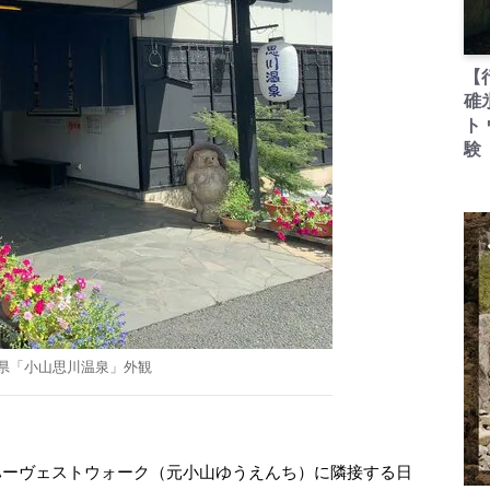
【
碓
ト
験
県「小山思川温泉」外観
ーヴェストウォーク（元小山ゆうえんち）に隣接する日