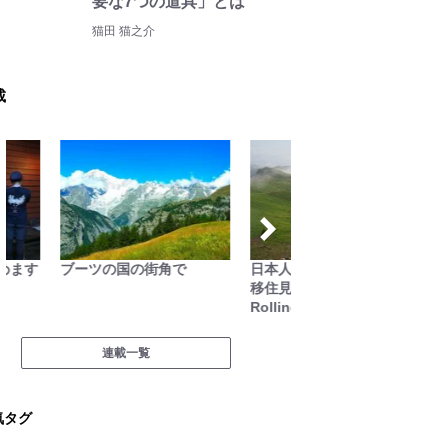
要な7つの道具」とは
猫田 猫之介
載
ブーツの国の街角で
日本人ハイカーのネパール
無人地
移住見聞録「Like a
Rolling Stone」
連載一覧
気タグ