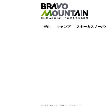
登山
キャンプ
スキー＆スノーボ
山小屋泊
山小屋ライブカメラ
テント泊
雪山
低山
山ご飯
その他登山
焚き火
その他キャンプ
スキー場ライブカ
バックカントリー
日帰り
キャンプ飯
スキー場
BRAVO MOUNTAIN
トラベル