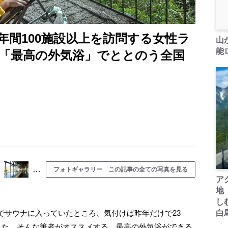
年間100施設以上を訪問する女性ラ
山
能ロ
「最高の外気浴」でととのう全国
…
フォトギャラリー この記事の全ての写真を見る
ア
地
し
サウナに入っていたところ、気付けば昨年だけで23
白
ました。そんな筆者がオススメする、最高の外気浴ができる