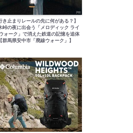
PR
行き止まりレールの先に何がある？】
氷峠の夜に出会う「メロディック ライ
 ウォーク」で消えた鉄道の記憶を追体
【群馬県安中市「廃線ウォーク」】