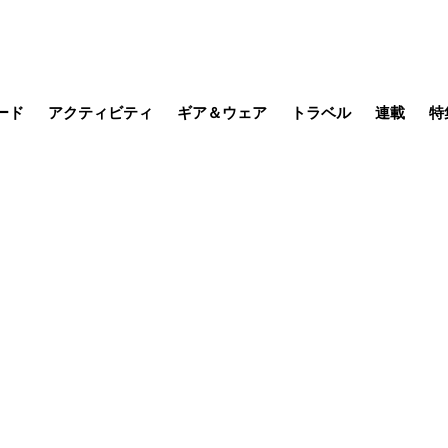
ード
アクティビティ
ギア＆ウェア
トラベル
連載
特
メラ
MTB
写真・動画
その他アクティビティ
キャンプ
スノー
その他
温泉・宿
名所・観光
山帰り、
季節の虫
日本で山
そこに山
ブーツの
日本人ハイカ
低山小道
尾瀬ガイド
わたし、
その他連
フィッシング
登山
食事・お酒
缶詰博士の