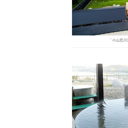
「小山思川
「山岳遭難」の
梨県警＞