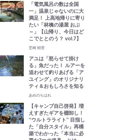
「電気風呂の数は全国
一」温泉じゃないのに大
満足！ 上高地帰りに寄り
たい「林檎の湯屋 おぶ
～」【山帰り、今日はど
こでととのう？ vol.7】
芝崎 樹里
アユは「怒らせて掛け
る」魚だった！ ルアーを
追わせて釣りあげる「ア
ユイング」のオリジナリ
ティ＆おもしろさを知る
あめのちはれ
【キャンプ自己啓発】増
えすぎたギアを棚卸し！
“ウルトラライト” 目指し
た「自分スタイル」再構
築でわかった「本当に必