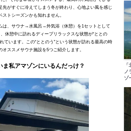
足先がすぐに冷えてしまう冬が終わり、心地よい風を感じ
ベストシーズンかも知れません。
は、サウナ→水風呂→外気浴（休憩）を1セットとして
し、休憩中に訪れるディープリラックスな状態が“ととの
れています。この“ととのう”という状態が訪れる最高の時
のオススメサウナ施設を5つご紹介します。
いま私アマゾンにいるんだっけ？
「
ノ
ゾ