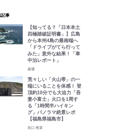
気記事
【知ってる？「日本本土
四極踏破証明書」】広島
から本州4島の最南端へ
「ドライブがてら行って
みた」意外な結果！「車
中泊レポート」
菱優
荒々しい「火山帯」の一
端にいることを体感！ 登
頂約10分でも大迫力「吾
妻小富士」火口を1周す
る「1時間半ハイキン
グ」パノラマ絶景レポ
【福島県福島市】
辰口 稚菜