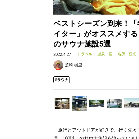
ベストシーズン到来！「
イター」がオススメする
のサウナ施設5選
トラベル
温泉・宿
名所・観光
2022.4.27
芝崎 樹里
#サウナ
旅行とアウトドアが好きで、行く先々で
県、100以上のサウナ施設を巡ってい