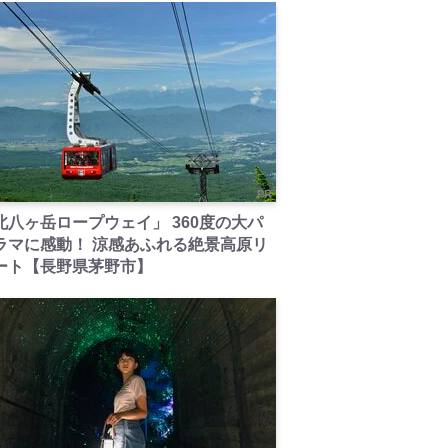
PR
北八ヶ岳ロープウェイ」 360度の大パ
ラマに感動！ 涼感あふれる絶景高原リ
ート【長野県茅野市】