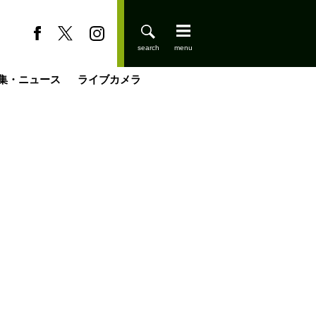
集・ニュース
ライブカメラ
今日はどこでととのう？
登りはじめました
小屋を興して
国の街角で
ーのネパール移住見聞録「Like a Rolling Stone」
具＆技術研究所
きららの“おぜ沼“日記
山小屋はじめます
載
スキー場
缶たん”CAN”P料理
山小屋