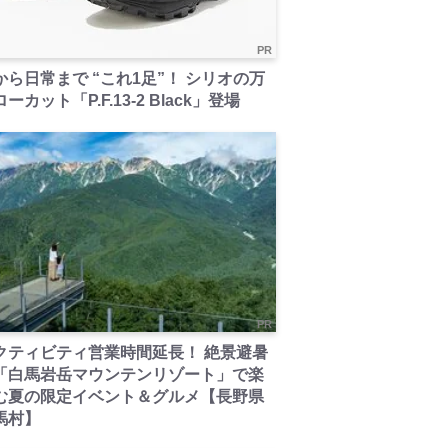
PR
から日常まで “これ1足”！ シリオの万
ーカット「P.F.13-2 Black」登場
PR
クティビティ営業時間延長！ 絶景避暑
「白馬岩岳マウンテンリゾート」で楽
む夏の限定イベント＆グルメ【長野県
馬村】