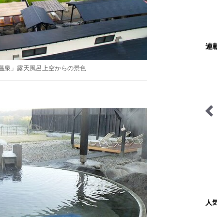
連
温泉」露天風呂上空からの景色
リアル＜山
映える山のテン場
わたし、山小屋はじめます
人