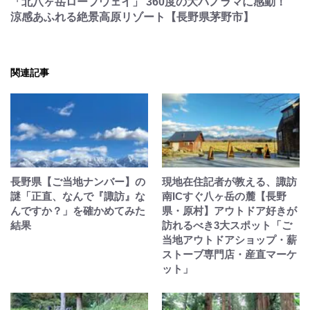
「北八ヶ岳ロープウェイ」 360度の大パノラマに感動！
涼感あふれる絶景高原リゾート【長野県茅野市】
関連記事
長野県【ご当地ナンバー】の
現地在住記者が教える、諏訪
謎「正直、なんで『諏訪』な
南ICすぐ八ヶ岳の麓【長野
んですか？」を確かめてみた
県・原村】アウトドア好きが
結果
訪れるべき3大スポット「ご
当地アウトドアショップ・薪
ストーブ専門店・産直マーケ
ット」