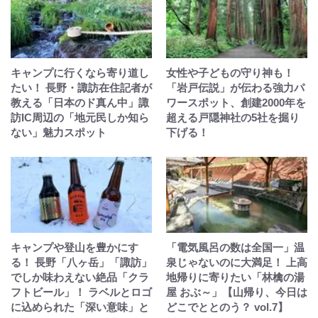
キャンプに行くなら寄り道し
女性や子どもの守り神も！
たい！ 長野・諏訪在住記者が
「岩戸伝説」が伝わる強力パ
教える「日本のド真ん中」諏
ワースポット、創建2000年を
訪IC周辺の「地元民しか知ら
超える戸隠神社の5社を掘り
ない」魅力スポット
下げる！
キャンプや登山を豊かにす
「電気風呂の数は全国一」温
る！ 長野「八ヶ岳」「諏訪」
泉じゃないのに大満足！ 上高
でしか味わえない絶品「クラ
地帰りに寄りたい「林檎の湯
フトビール」！ ラベルとロゴ
屋 おぶ～」【山帰り、今日は
に込められた「深い意味」と
どこでととのう？ vol.7】