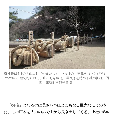
御柱祭は4月の「山出し（やまだし）」と5月の「里曳き（さとびき）」
の2つの日程で行われる。山出しを終え、里曳きを待つ下社の御柱（写
真：諏訪地方観光連盟）
「御柱」となるのは長さ17mほどにもなる巨大なモミの木
だ。この巨木を人力のみで山から曳き出してくる。上社の8本