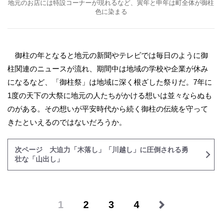
地元のお店には特設コーナーが現れるなど、寅年と申年は町全体が御柱
色に染まる
御柱の年となると地元の新聞やテレビでは毎日のように御
柱関連のニュースが流れ、期間中は地域の学校や企業が休み
になるなど、「御柱祭」は地域に深く根ざした祭りだ。7年に
1度の天下の大祭に地元の人たちがかける想いは並々ならぬも
のがある。その想いが平安時代から続く御柱の伝統を守って
きたといえるのではないだろうか。
次ページ 大迫力「木落し」「川越し」に圧倒される勇
壮な「山出し」
1
2
3
4