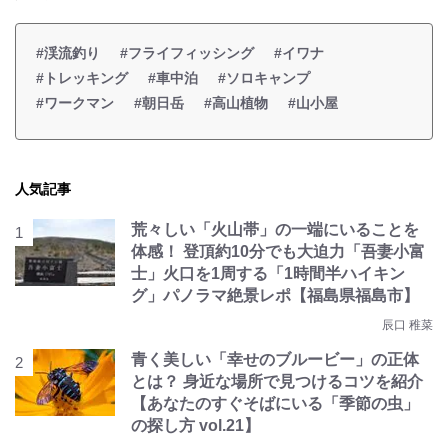
#渓流釣り
#フライフィッシング
#イワナ
#トレッキング
#車中泊
#ソロキャンプ
#ワークマン
#朝日岳
#高山植物
#山小屋
人気記事
荒々しい「火山帯」の一端にいることを
体感！ 登頂約10分でも大迫力「吾妻小富
士」火口を1周する「1時間半ハイキン
グ」パノラマ絶景レポ【福島県福島市】
辰口 稚菜
青く美しい「幸せのブルービー」の正体
とは？ 身近な場所で見つけるコツを紹介
【あなたのすぐそばにいる「季節の虫」
の探し方 vol.21】