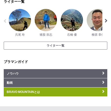
ライター一覧
呉尾 玲
猪股 崇志
石橋 優
柳原 章仁
ライター一覧
ブラマンガイド
ノウハウ
動画
BRAVO MOUNTAINとは