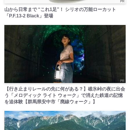
PR
山から日常まで “これ1足”！ シリオの万能ローカット
「P.F.13-2 Black」登場
PR
【行き止まりレールの先に何がある？】碓氷峠の夜に出会
う「メロディック ライト ウォーク」で消えた鉄道の記憶
を追体験【群馬県安中市「廃線ウォーク」】