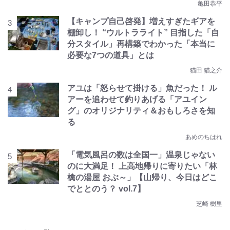
亀田恭平
【キャンプ自己啓発】増えすぎたギアを
棚卸し！ “ウルトラライト” 目指した「自
分スタイル」再構築でわかった「本当に
必要な7つの道具」とは
猫田 猫之介
アユは「怒らせて掛ける」魚だった！ ル
アーを追わせて釣りあげる「アユイン
グ」のオリジナリティ＆おもしろさを知
る
あめのちはれ
「電気風呂の数は全国一」温泉じゃない
のに大満足！ 上高地帰りに寄りたい「林
檎の湯屋 おぶ～」【山帰り、今日はどこ
でととのう？ vol.7】
芝崎 樹里