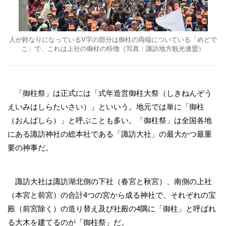
人が鈴なりになっているV字の部分は御柱の両端についている「めどで
こ」で、これは上社の御柱の特徴（写真：諏訪地方観光連盟）
「御柱祭」は正式には「式年造営御柱大祭（しきねんぞう
えいみはしらたいさい）」といいう。地元では単に「御柱
（おんばしら）」と呼ぶことも多い。「御柱祭」は全国各地
にある諏訪神社の総本社である「諏訪大社」の最大かつ最重
要の神事だ。
諏訪大社は諏訪湖北側の下社（春宮と秋宮）、南側の上社
（本宮と前宮）の合計4つの宮から成る神社で、それぞれの宝
殿（前宮除く）の造り替え及び社殿の4隅に「御柱」と呼ばれ
る大木を建てるのが「御柱祭」だ。