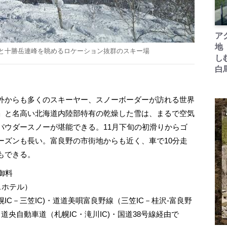
ア
地
と十勝岳連峰を眺めるロケーション抜群のスキー場
し
白
外からも多くのスキーヤー、スノーボーダーが訪れる世界
」と名高い北海道内陸部特有の乾燥した雪は、まるで空気
パウダースノーが堪能できる。11月下旬の初滑りからゴ
ーズンも長い。富良野の市街地からも近く、車で10分走
もできる。
御料
ンスホテル）
C－三笠IC)・道道美唄富良野線（三笠IC－桂沢-富良野
道央自動車道（札幌IC・滝川IC)・国道38号線経由で