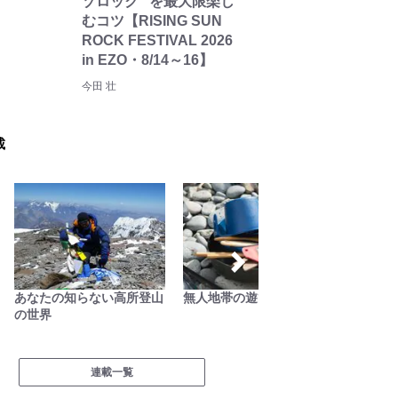
ゾロック” を最大限楽し
むコツ【RISING SUN
ROCK FESTIVAL 2026
in EZO・8/14～16】
今田 壮
載
あなたの知らない高所登山
無人地帯の遊び方
フラン
の世界
記
連載一覧