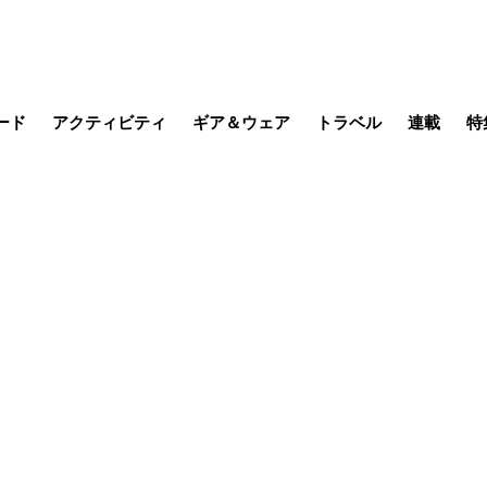
ード
アクティビティ
ギア＆ウェア
トラベル
連載
特
メラ
MTB
写真・動画
その他アクティビティ
キャンプ
スノー
その他
温泉・宿
名所・観光
缶詰博士の
そこに山
ブーツの
季節の虫
日本人ハイカ
低山小道
尾瀬ガイド
わたし、
耕して焙
その他連
フィッシング
登山
食事・お酒
日本で山