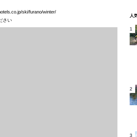
co.jp/ski/furano/winter/
人
ださい