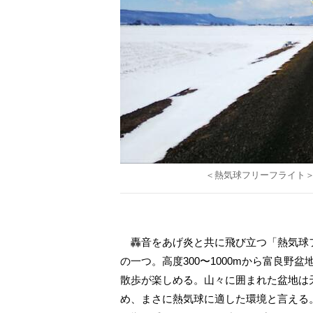
＜熱気球フリーフライト
日本人ハイカー
轟音をあげ炎と共に飛び立つ「熱気球
移住見聞録「Like
の一つ。高度300〜1000mから富良
Rolling Stone
散歩が楽しめる。山々に囲まれた盆地は
め、まさに熱気球に適した環境と言える