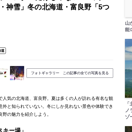
・神雪」冬の北海道・富良野「5つ
山
能ロ
海道
フォトギャラリー この記事の全ての写真を見る
で人気の北海道、富良野。夏は多くの人が訪れる有名な観
「
意外と知られていない。冬にしか見れない景色や体験でき
ノ
良野の魅力を紹介しよう。
ゾ
スキー場」