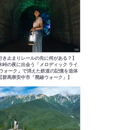
PR
行き止まりレールの先に何がある？】
氷峠の夜に出会う「メロディック ライ
 ウォーク」で消えた鉄道の記憶を追体
【群馬県安中市「廃線ウォーク」】