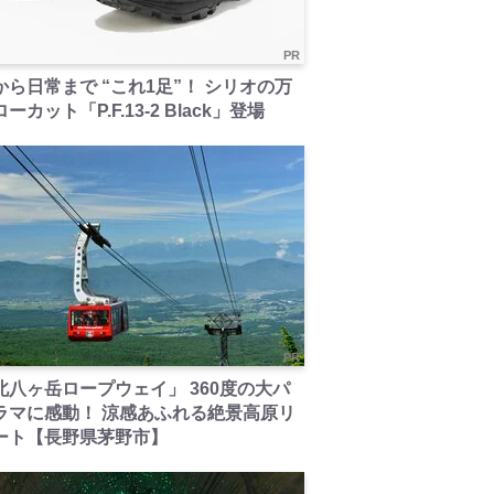
PR
から日常まで “これ1足”！ シリオの万
ーカット「P.F.13-2 Black」登場
PR
北八ヶ岳ロープウェイ」 360度の大パ
ラマに感動！ 涼感あふれる絶景高原リ
ート【長野県茅野市】