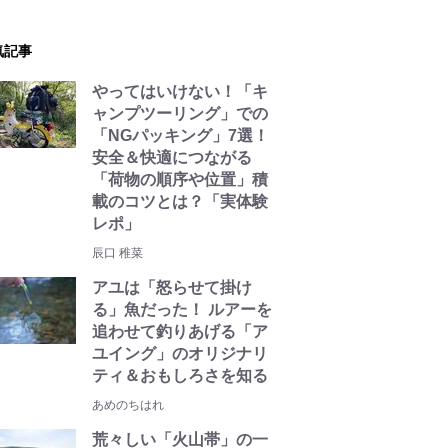
気記事
やってはいけない！「キ
ャンプツーリング」での
「NGパッキング」7選！
安全＆快適につながる
「荷物の順序や位置」積
載のコツとは？「実体験
レポ」
辰口 稚菜
アユは「怒らせて掛け
る」魚だった！ ルアーを
追わせて釣りあげる「ア
ユイング」のオリジナリ
ティ＆おもしろさを知る
あめのちはれ
荒々しい「火山帯」の一