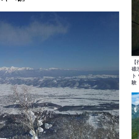
【
碓
ト
験