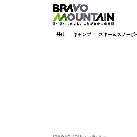
登山
キャンプ
スキー＆スノーボ
山小屋泊
山小屋ライブカメラ
テント泊
雪山
低山
山ご飯
その他登山
焚き火
その他キャンプ
スキー場ライブカ
バックカントリー
日帰り
キャンプ飯
スキー場
BRAVO MOUNTAIN
トラベル