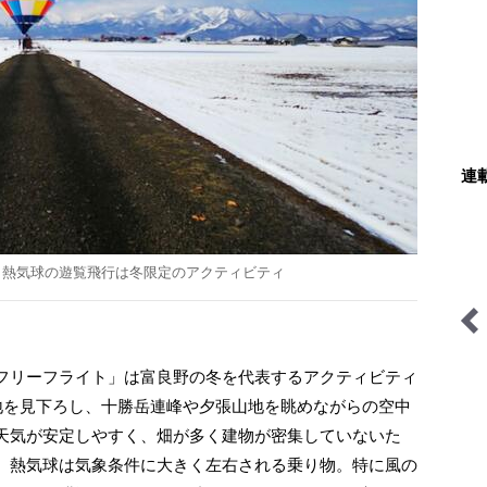
連
＞熱気球の遊覧飛行は冬限定のアクティビティ
のネパール
耕して焙煎して走る男
関西おみくじジャーニー
フリーフライト」は富良野の冬を代表するアクティビティ
 a
野盆地を見下ろし、十勝岳連峰や夕張山地を眺めながらの空中
」
天気が安定しやすく、畑が多く建物が密集していないた
。熱気球は気象条件に大きく左右される乗り物。特に風の