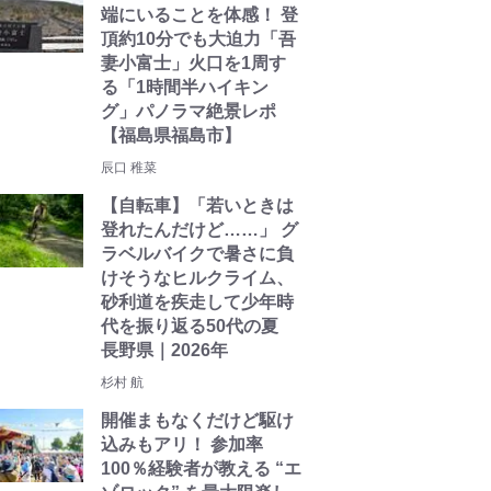
端にいることを体感！ 登
頂約10分でも大迫力「吾
妻小富士」火口を1周す
る「1時間半ハイキン
グ」パノラマ絶景レポ
【福島県福島市】
辰口 稚菜
【自転車】「若いときは
登れたんだけど……」 グ
ラベルバイクで暑さに負
けそうなヒルクライム、
砂利道を疾走して少年時
代を振り返る50代の夏
長野県｜2026年
杉村 航
開催まもなくだけど駆け
込みもアリ！ 参加率
100％経験者が教える “エ