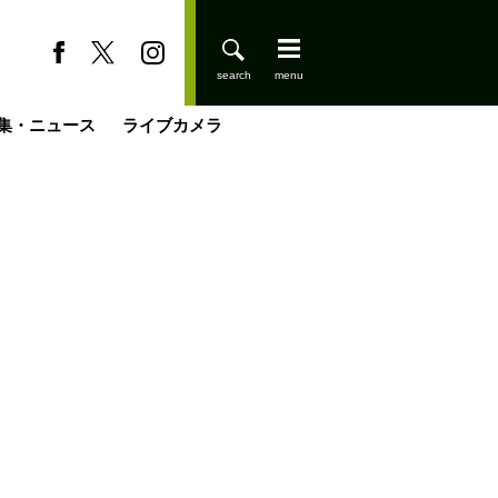
集・ニュース
ライブカメラ
缶たん”CAN”P料理
小屋を興して
国の街角で
ーのネパール移住見聞録「Like a Rolling Stone」
具＆技術研究所
きららの“おぜ沼“日記
山小屋はじめます
煎して走る男
載
スキー場
登りはじめました
山小屋