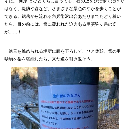
ずだ。“河原”とひとくちに言っても、石の上をひた歩くだけで
はなく、堤防や森など、さまざまな景色のなかを歩くことが
できる。鋸岳から流れる角兵衛沢出合あたりまでたどり着い
たら、目の前には、雪に覆われた迫力ある甲斐駒ヶ岳の姿
が……！
絶景を眺められる場所に腰を下ろして、ひと休憩。雪の甲
斐駒ヶ岳を堪能したら、来た道を引き返そう。