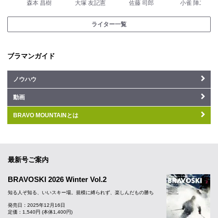
森本 昌樹
大塚 友記憲
佐藤 司郎
小雀 陣二
ライター一覧
ブラマンガイド
ノウハウ
動画
BRAVO MOUNTAINとは
最新号ご案内
BRAVOSKI 2026 Winter Vol.2
知る人ぞ知る、いいスキー場。規模に縛られず、楽しんだもの勝ち
発売日：2025年12月16日
定価：1,540円 (本体1,400円)