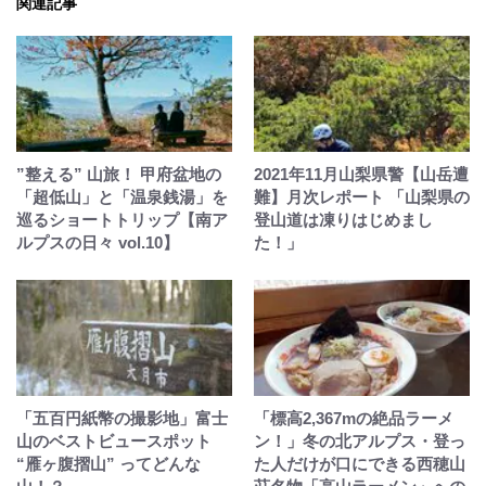
関連記事
”整える” 山旅！ 甲府盆地の
2021年11月山梨県警【山岳遭
「超低山」と「温泉銭湯」を
難】月次レポート 「山梨県の
巡るショートトリップ【南ア
登山道は凍りはじめまし
ルプスの日々 vol.10】
た！」
「五百円紙幣の撮影地」富士
「標高2,367mの絶品ラーメ
山のベストビュースポット
ン！」冬の北アルプス・登っ
“雁ヶ腹摺山” ってどんな
た人だけが口にできる西穂山