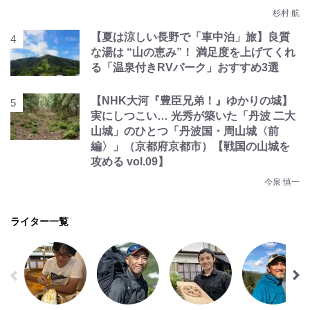
杉村 航
【夏は涼しい長野で「車中泊」旅】良質
な湯は “山の恵み”！ 満足度を上げてくれ
る「温泉付きRVパーク」おすすめ3選
【NHK大河『豊臣兄弟！』ゆかりの城】
実にしつこい… 光秀が築いた「丹波 二大
山城」のひとつ「丹波国・周山城〈前
編〉」（京都府京都市）【戦国の山城を
攻める vol.09】
今泉 慎一
ライター一覧