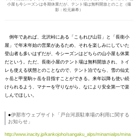
小屋も今シーズンは冬期休業だが、テント場は無料開放とのこと（撮
影：松元麻希）
例年であれば、北沢峠にある「こもれび山荘」と「長衛小
屋」で年末年始の営業があるため、それを楽しみにしていた
登山者も多いはずだが、今シーズンはどちらの山小屋も休業
だという。ただ、長衛小屋のテント場は無料開放され、トイ
レも使える状態とのことなので、テント泊でなら、雪の仙丈
ヶ岳と甲斐駒ヶ岳を目指すことができる。来年以降も使い続
けられるよう、マナーを守りながら、なにより安全第一で楽
しんでほしい。
●
伊那市ウェブサイト「戸台河原駐車場の利用に関する
お知らせ」
http://www.inacity.jp/kankojoho/sangaku_alps/minamialps/mina