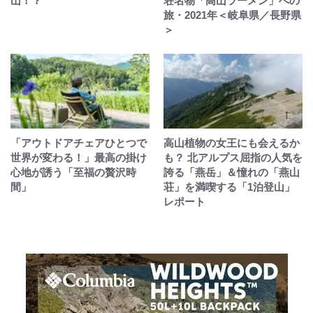
山！？
荘名物「高山ラーメン」への
旅・2021年＜岐阜県／長野県
＞
「アウトドアチェアひとつで
高山植物の女王にも会えるか
世界が変わる！」最高の掛け
も？ 北アルプス屈指の人気を
心地が誘う「至福の贅沢時
誇る「燕岳」＆憧れの「燕山
間」
荘」を満喫する「1泊登山」
レポート