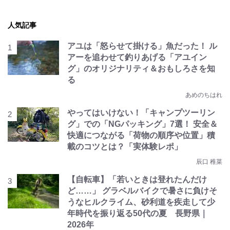
人気記事
アユは「怒らせて掛ける」魚だった！ ル
アーを追わせて釣りあげる「アユイン
グ」のオリジナリティ＆おもしろさを知
る
あめのちはれ
やってはいけない！「キャンプツーリン
グ」での「NGパッキング」7選！ 安全＆
快適につながる「荷物の順序や位置」積
載のコツとは？「実体験レポ」
辰口 稚菜
【自転車】「若いときは登れたんだけ
ど……」 グラベルバイクで暑さに負けそ
うなヒルクライム、砂利道を疾走して少
年時代を振り返る50代の夏 長野県｜
2026年