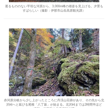
遮るもののない平坦な河原から、3,000m峰の雄姿を見上げる。夕景も
すばらしい（撮影：伊那市山岳高原観光課）
赤河原分岐から少し上がったところに丹渓山荘跡があり、その先から北
沢峠へと延びる尾根「八丁坂」が始まる。北沢峠までは2時間半ほど