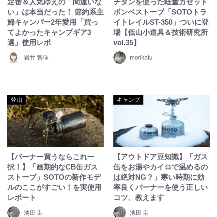
定番＆人気ゆえの「間違いな
チタンを使った軽量カセット
い」は本当だった！ 節約系主
ボンベストーブ「SOTOトラ
婦キャンパー2年愛用「買っ
イトレイルST-350」ついに登
てよかったキャンプギア3
場【低山小道具＆技術研究所
選」使用レポ
vol.35】
岩井 智佳
morikatu
登山
キャンプ
【バーナー買うならこれ一
【アウトドア豆知識】「ガス
択！】「画期的なCB缶ガス
缶をお湯やカイロで温めるの
ストーブ」SOTOの新作モデ
は絶対NG？」寒い時期に効
ルのここがすごい！を実使用
率良くバーナーを使う正しい
レポート
コツ、教えます
池田 圭
池田 圭