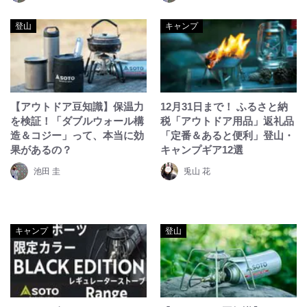
登山
キャンプ
【アウトドア豆知識】保温力
12月31日まで！ ふるさと納
を検証！「ダブルウォール構
税「アウトドア用品」返礼品
造＆コジー」って、本当に効
「定番＆あると便利」登山・
果があるの？
キャンプギア12選
池田 圭
兎山 花
キャンプ
登山