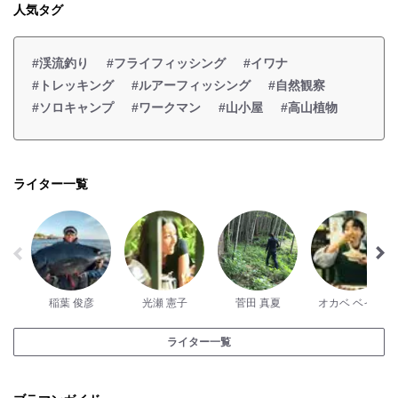
人気タグ
#渓流釣り
#フライフィッシング
#イワナ
#トレッキング
#ルアーフィッシング
#自然観察
#ソロキャンプ
#ワークマン
#山小屋
#高山植物
ライター一覧
稲葉 俊彦
光瀬 憲子
菅田 真夏
オカベ ベイコ
ライター一覧