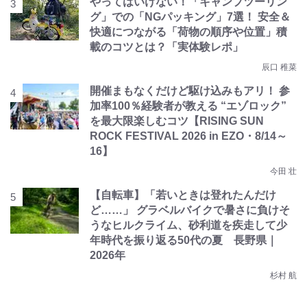
やってはいけない！「キャンプツーリン
グ」での「NGパッキング」7選！ 安全＆
快適につながる「荷物の順序や位置」積
載のコツとは？「実体験レポ」
辰口 稚菜
開催まもなくだけど駆け込みもアリ！ 参
加率100％経験者が教える “エゾロック”
を最大限楽しむコツ【RISING SUN
ROCK FESTIVAL 2026 in EZO・8/14～
16】
今田 壮
【自転車】「若いときは登れたんだけ
ど……」 グラベルバイクで暑さに負けそ
うなヒルクライム、砂利道を疾走して少
年時代を振り返る50代の夏 長野県｜
2026年
杉村 航