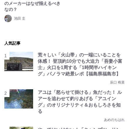
のメーカーはなぜ揃えるべき
なの？
池田 圭
人気記事
荒々しい「火山帯」の一端にいることを
体感！ 登頂約10分でも大迫力「吾妻小富
士」火口を1周する「1時間半ハイキン
グ」パノラマ絶景レポ【福島県福島市】
辰口 稚菜
アユは「怒らせて掛ける」魚だった！ ル
アーを追わせて釣りあげる「アユイン
グ」のオリジナリティ＆おもしろさを知
る
あめのちはれ