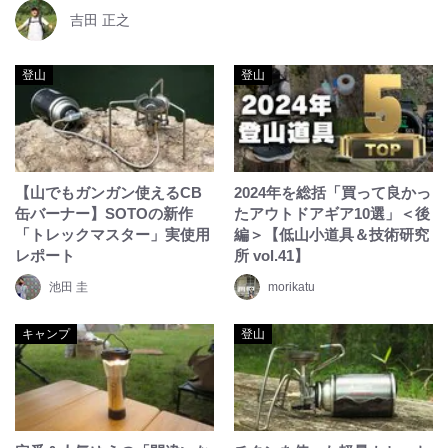
吉田 正之
登山
登山
【山でもガンガン使えるCB
2024年を総括「買って良かっ
缶バーナー】SOTOの新作
たアウトドアギア10選」＜後
「トレックマスター」実使用
編＞【低山小道具＆技術研究
レポート
所 vol.41】
池田 圭
morikatu
キャンプ
登山