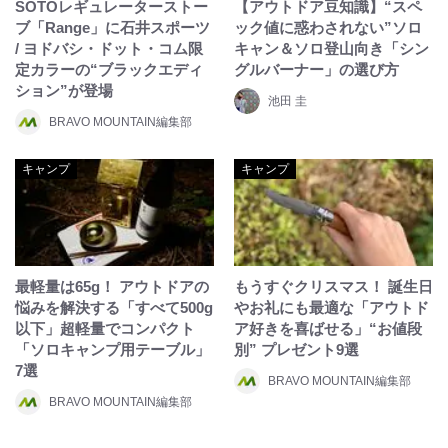
SOTOレギュレーターストー
【アウトドア豆知識】“スペ
ブ「Range」に石井スポーツ
ック値に惑わされない”ソロ
/ ヨドバシ・ドット・コム限
キャン＆ソロ登山向き「シン
定カラーの“ブラックエディ
グルバーナー」の選び方
ション”が登場
池田 圭
BRAVO MOUNTAIN編集部
キャンプ
キャンプ
最軽量は65g！ アウトドアの
もうすぐクリスマス！ 誕生日
悩みを解決する「すべて500g
やお礼にも最適な「アウトド
以下」超軽量でコンパクト
ア好きを喜ばせる」“お値段
「ソロキャンプ用テーブル」
別” プレゼント9選
7選
BRAVO MOUNTAIN編集部
BRAVO MOUNTAIN編集部