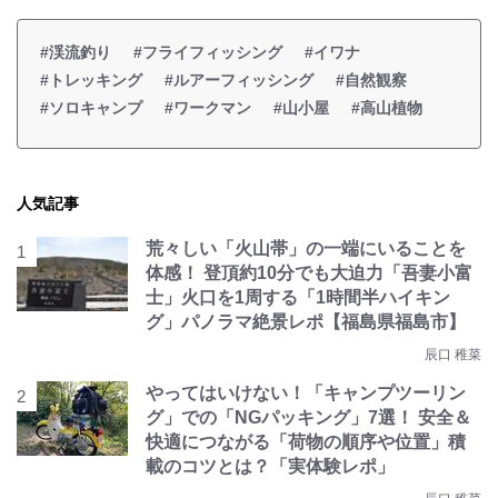
#渓流釣り
#フライフィッシング
#イワナ
#トレッキング
#ルアーフィッシング
#自然観察
#ソロキャンプ
#ワークマン
#山小屋
#高山植物
人気記事
荒々しい「火山帯」の一端にいることを
体感！ 登頂約10分でも大迫力「吾妻小富
士」火口を1周する「1時間半ハイキン
グ」パノラマ絶景レポ【福島県福島市】
辰口 稚菜
やってはいけない！「キャンプツーリン
グ」での「NGパッキング」7選！ 安全＆
快適につながる「荷物の順序や位置」積
載のコツとは？「実体験レポ」