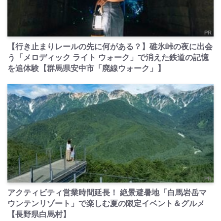
PR
【行き止まりレールの先に何がある？】碓氷峠の夜に出会
う「メロディック ライト ウォーク」で消えた鉄道の記憶
を追体験【群馬県安中市「廃線ウォーク」】
PR
アクティビティ営業時間延長！ 絶景避暑地「白馬岩岳マ
ウンテンリゾート」で楽しむ夏の限定イベント＆グルメ
【長野県白馬村】