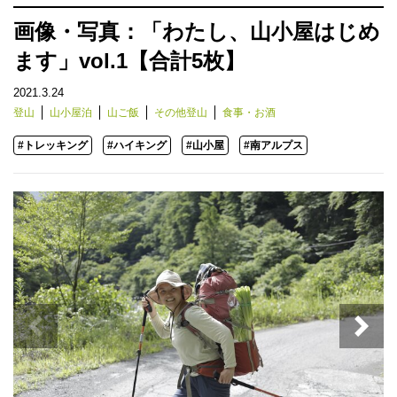
画像・写真：「わたし、山小屋はじめ
ます」vol.1【合計5枚】
2021.3.24
登山
山小屋泊
山ご飯
その他登山
食事・お酒
#トレッキング
#ハイキング
#山小屋
#南アルプス