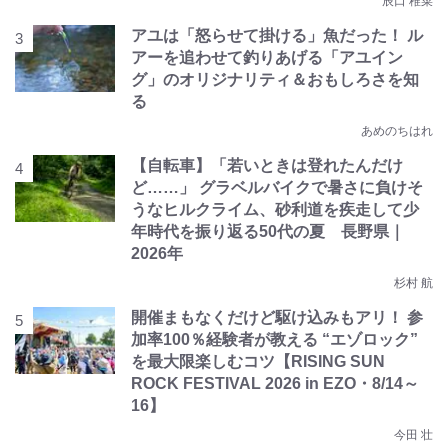
辰口 稚菜
アユは「怒らせて掛ける」魚だった！ ル
アーを追わせて釣りあげる「アユイン
グ」のオリジナリティ＆おもしろさを知
る
あめのちはれ
【自転車】「若いときは登れたんだけ
ど……」 グラベルバイクで暑さに負けそ
うなヒルクライム、砂利道を疾走して少
年時代を振り返る50代の夏 長野県｜
2026年
杉村 航
開催まもなくだけど駆け込みもアリ！ 参
加率100％経験者が教える “エゾロック”
を最大限楽しむコツ【RISING SUN
ROCK FESTIVAL 2026 in EZO・8/14～
16】
今田 壮