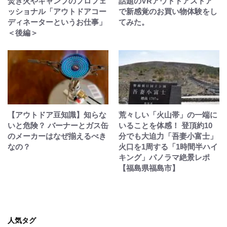
焚き火やキャンプのプロフェ
話題のVRアウトドアストア
ッショナル「アウトドアコー
で新感覚のお買い物体験をし
ディネーターというお仕事」
てみた。
＜後編＞
【アウトドア豆知識】知らな
荒々しい「火山帯」の一端に
いと危険？ バーナーとガス缶
いることを体感！ 登頂約10
のメーカーはなぜ揃えるべき
分でも大迫力「吾妻小富士」
なの？
火口を1周する「1時間半ハイ
キング」パノラマ絶景レポ
【福島県福島市】
人気タグ