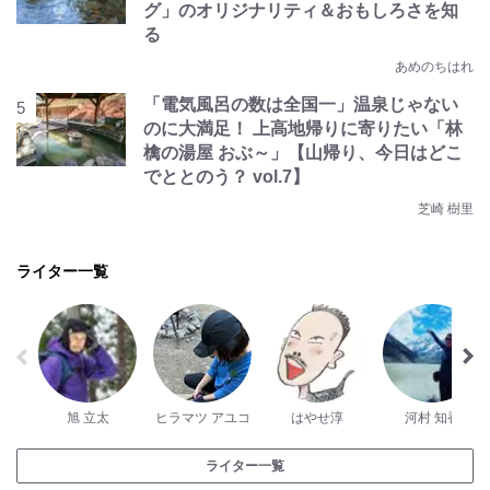
グ」のオリジナリティ＆おもしろさを知
る
あめのちはれ
「電気風呂の数は全国一」温泉じゃない
のに大満足！ 上高地帰りに寄りたい「林
檎の湯屋 おぶ～」【山帰り、今日はどこ
でととのう？ vol.7】
芝崎 樹里
ライター一覧
旭 立太
ヒラマツ アユコ
はやせ淳
河村 知香
ライター一覧