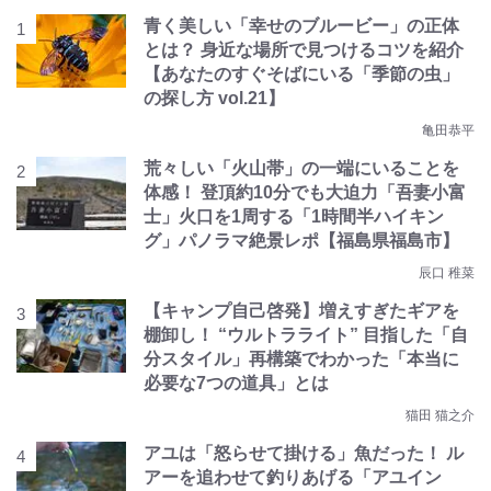
青く美しい「幸せのブルービー」の正体
とは？ 身近な場所で見つけるコツを紹介
【あなたのすぐそばにいる「季節の虫」
の探し方 vol.21】
亀田恭平
荒々しい「火山帯」の一端にいることを
体感！ 登頂約10分でも大迫力「吾妻小富
士」火口を1周する「1時間半ハイキン
グ」パノラマ絶景レポ【福島県福島市】
辰口 稚菜
【キャンプ自己啓発】増えすぎたギアを
棚卸し！ “ウルトラライト” 目指した「自
分スタイル」再構築でわかった「本当に
必要な7つの道具」とは
猫田 猫之介
アユは「怒らせて掛ける」魚だった！ ル
アーを追わせて釣りあげる「アユイン