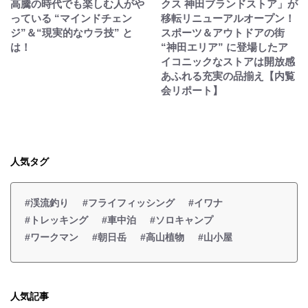
高騰の時代でも楽しむ人がや
クス 神田ブランドストア」が
っている “マインドチェン
移転リニューアルオープン！
ジ”＆“現実的なウラ技” と
スポーツ＆アウトドアの街
は！
“神田エリア” に登場したア
イコニックなストアは開放感
あふれる充実の品揃え【内覧
会リポート】
人気タグ
#渓流釣り
#フライフィッシング
#イワナ
#トレッキング
#車中泊
#ソロキャンプ
#ワークマン
#朝日岳
#高山植物
#山小屋
人気記事