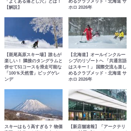
「よくある落とし穴」とは！
めるクラブメッド・北海道 サ
【解説】
ホロ 2026年
【斑尾高原スキー場】誰もが
【北海道】オールインクルー
楽しい！ 隣接のタングラムと
シブのリゾートヘ 「共通言語
併せて51コースを滑走可能な
はスキー！」 国際交流も楽し
「100％天然雪」ビッグゲレ
めるクラブメッド・北海道 サ
ンデ
ホロ 2026年
スキーはもう高すぎる？ 物価
【新店舗速報】「アークテリ