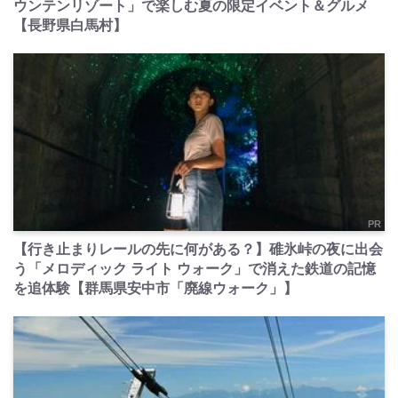
ウンテンリゾート」で楽しむ夏の限定イベント＆グルメ
【長野県白馬村】
PR
【行き止まりレールの先に何がある？】碓氷峠の夜に出会
う「メロディック ライト ウォーク」で消えた鉄道の記憶
を追体験【群馬県安中市「廃線ウォーク」】