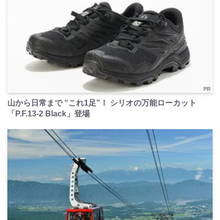
PR
山から日常まで “これ1足”！ シリオの万能ローカット
「P.F.13-2 Black」登場