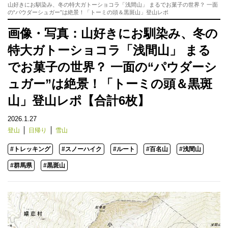
山好きにお馴染み、冬の特大ガトーショコラ「浅間山」 まるでお菓子の世界？ 一面
の“パウダーシュガー”は絶景！「トーミの頭＆黒斑山」登山レポ
画像・写真：山好きにお馴染み、冬の
特大ガトーショコラ「浅間山」 まる
でお菓子の世界？ 一面の“パウダーシ
ュガー”は絶景！「トーミの頭＆黒斑
山」登山レポ【合計6枚】
2026.1.27
登山
日帰り
雪山
#トレッキング
#スノーハイク
#ルート
#百名山
#浅間山
#群馬県
#黒斑山