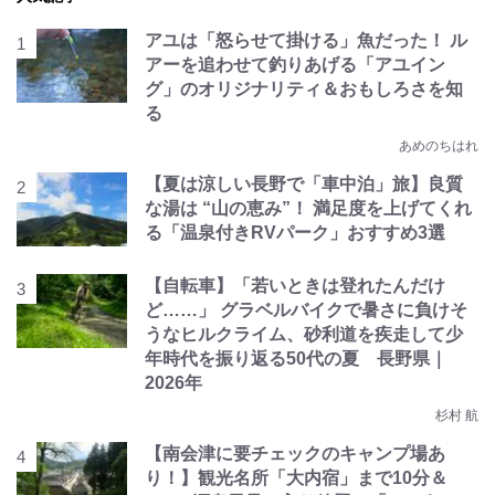
アユは「怒らせて掛ける」魚だった！ ル
アーを追わせて釣りあげる「アユイン
グ」のオリジナリティ＆おもしろさを知
る
あめのちはれ
【夏は涼しい長野で「車中泊」旅】良質
な湯は “山の恵み”！ 満足度を上げてくれ
る「温泉付きRVパーク」おすすめ3選
【自転車】「若いときは登れたんだけ
ど……」 グラベルバイクで暑さに負けそ
うなヒルクライム、砂利道を疾走して少
年時代を振り返る50代の夏 長野県｜
2026年
杉村 航
【南会津に要チェックのキャンプ場あ
り！】観光名所「大内宿」まで10分＆