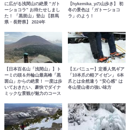
に広がる浅間山の絶景 “ガト
【hykemika_yの山歩き】 初
ーショコラ” お待たせしまし
冬の景色は「ガトーショコ
た！ 「黒斑山」登山 【群馬
ラ」のよう！
県・長野県】 2024年
【日本百名山「浅間山」】ト
【エバニュー】定番人気ギア
ーミの頭＆外輪山最高峰「黒
「10本爪の軽アイゼン」 6本
斑山」からの絶景！ 一度は歩
爪とは全然違う “安心感” は
いておきたい、豪快でダイナ
冬山登山者の強い味方
ミックな景観が魅力のコース