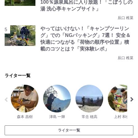
100％源泉風呂に入り放題！「こぼうしの
湯 洗心亭キャンプサイト」
辰口 稚菜
やってはいけない！「キャンプツーリン
グ」での「NGパッキング」7選！ 安全＆
快適につながる「荷物の順序や位置」積
載のコツとは？「実体験レポ」
辰口 稚菜
ライター一覧
森本 昌樹
津島 一輝
常念 穂高
上村 和也
ライター一覧