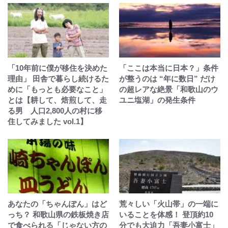
「10年前に僕が移住を決めた
「ここは本当に日本？」条件
理由」 田舎で暮らし続けるた
が整うのは “年に数日” だけ
めに「もっとも必要なこと」
の超レアな絶景「和歌山のウ
とは【耕して、焙煎して、走
ユニ塩湖」の発生条件
る男 人口2,800人の村に移
住してみました vol.1】
あなたの「ちゃんぽん」はど
荒々しい「火山帯」の一端に
っち？ 和歌山県の鉄板焼き店
いることを体感！ 登頂約10
で食べられる「じゃない方の
分でも大迫力「吾妻小富士」