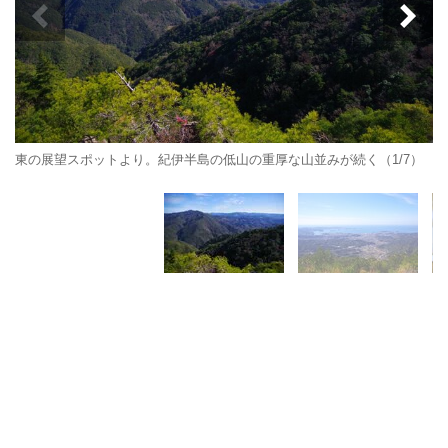
東の展望スポットより。紀伊半島の低山の重厚な山並みが続く（1/7）