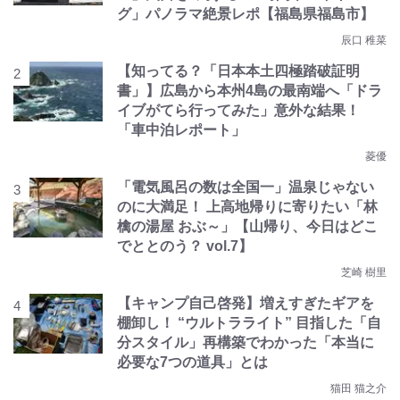
グ」パノラマ絶景レポ【福島県福島市】
辰口 稚菜
【知ってる？「日本本土四極踏破証明
書」】広島から本州4島の最南端へ「ドラ
イブがてら行ってみた」意外な結果！
「車中泊レポート」
菱優
「電気風呂の数は全国一」温泉じゃない
のに大満足！ 上高地帰りに寄りたい「林
檎の湯屋 おぶ～」【山帰り、今日はどこ
でととのう？ vol.7】
芝崎 樹里
【キャンプ自己啓発】増えすぎたギアを
棚卸し！ “ウルトラライト” 目指した「自
分スタイル」再構築でわかった「本当に
必要な7つの道具」とは
猫田 猫之介