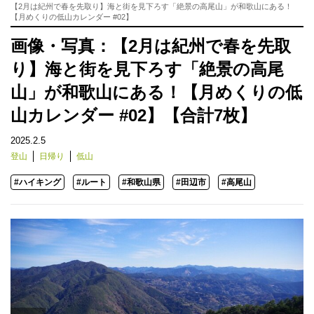
【2月は紀州で春を先取り】海と街を見下ろす「絶景の高尾山」が和歌山にある！
【月めくりの低山カレンダー #02】
画像・写真：【2月は紀州で春を先取
り】海と街を見下ろす「絶景の高尾
山」が和歌山にある！【月めくりの低
山カレンダー #02】【合計7枚】
2025.2.5
登山
日帰り
低山
#ハイキング
#ルート
#和歌山県
#田辺市
#高尾山