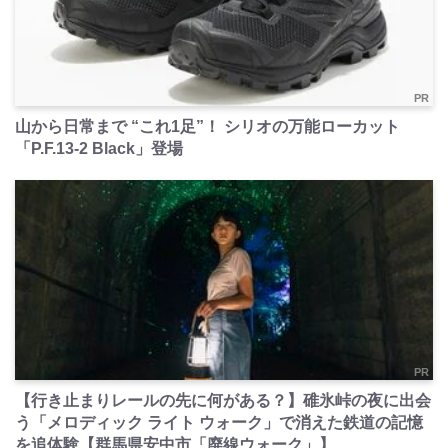
PR
山から日常まで “これ1足”！ シリオの万能ローカット
「P.F.13-2 Black」登場
PR
【行き止まりレールの先に何がある？】碓氷峠の夜に出会
う「メロディック ライト ウォーク」で消えた鉄道の記憶
を追体験【群馬県安中市「廃線ウォーク」】