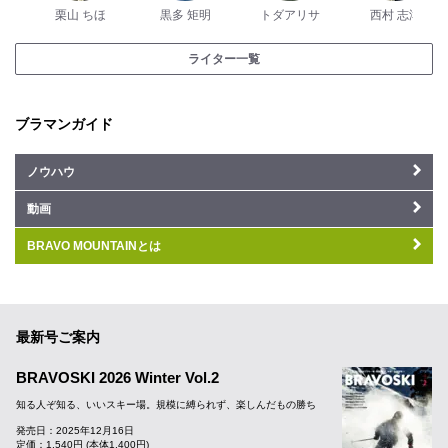
栗山 ちほ
黒多 矩明
トダアリサ
西村 志津
ライター一覧
ブラマンガイド
ノウハウ
動画
BRAVO MOUNTAINとは
最新号ご案内
BRAVOSKI 2026 Winter Vol.2
知る人ぞ知る、いいスキー場。規模に縛られず、楽しんだもの勝ち
発売日：2025年12月16日
定価：1,540円 (本体1,400円)