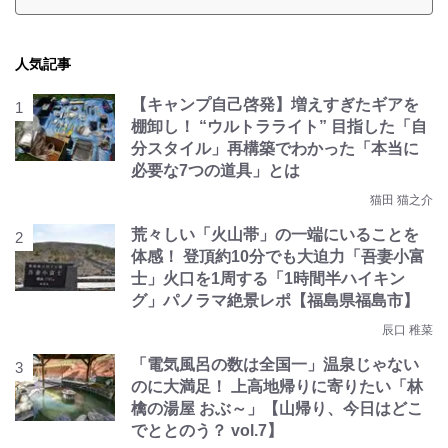
人気記事
【キャンプ自己啓発】増えすぎたギアを
棚卸し！ “ウルトラライト” 目指した「自
分スタイル」再構築でわかった「本当に
必要な7つの道具」とは
猫田 猫之介
荒々しい「火山帯」の一端にいることを
体感！ 登頂約10分でも大迫力「吾妻小富
士」火口を1周する「1時間半ハイキン
グ」パノラマ絶景レポ【福島県福島市】
辰口 稚菜
「電気風呂の数は全国一」温泉じゃない
のに大満足！ 上高地帰りに寄りたい「林
檎の湯屋 おぶ～」【山帰り、今日はどこ
でととのう？ vol.7】