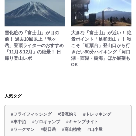
雪化粧の「富士山」が目の
大きな「富士山」が近い！ 絶
前！ 過去10回以上「竜ヶ
景ポイント「足和田山」！ 秋
岳」登頂ライターのおすすめ
こそ「紅葉台」登山口から行
「11月＆12月」の絶景！ 日
きたい90分ハイキング「河口
帰り登山レポ
湖・西湖・樹海」ほか展望も
OK
人気タグ
#フライフィッシング
#渓流釣り
#トレッキング
#車中泊
#ソロキャンプ
#キャンプサイト
#ワークマン
#朝日岳
#高山植物
#山小屋