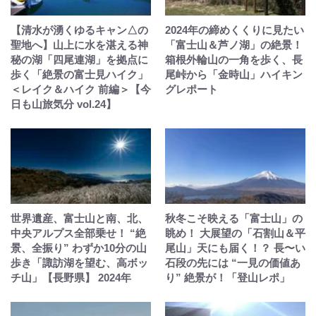
【清水が湧くゆるキャン△の
2024年の締めくくりに見たい
聖地へ】山上に水を湛える神
「富士山＆芦ノ湖」の絶景！
秘の湖「四尾連湖」を拠点に
箱根外輪山の一角を歩く、長
歩く「絶景の富士見ハイク」
尾峠から「金時山」ハイキン
＜レイク＆ハイク 前編＞【今
グレポート
日も山旅気分 vol.24】
世界遺産、富士山と南、北、
秋冬こそ映える「富士山」の
中央アルプス全部乗せ！ “絶
眺め！ 大展望の「石割山＆平
景、全振り” わずか10分の山
尾山」天にも届く！？ 長〜い
歩き「諏訪湖を望む、高ボッ
石段の先には “一見の価値あ
チ山」【長野県】 2024年
り” 絶景が！「登山レポ」