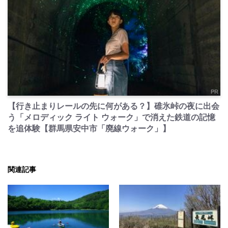
PR
【行き止まりレールの先に何がある？】碓氷峠の夜に出会
う「メロディック ライト ウォーク」で消えた鉄道の記憶
を追体験【群馬県安中市「廃線ウォーク」】
関連記事