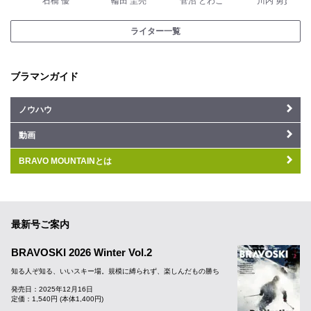
石橋 優
輪田 圭亮
菅沼 とわこ
川内 勇貴
ライター一覧
ブラマンガイド
ノウハウ
動画
BRAVO MOUNTAINとは
最新号ご案内
BRAVOSKI 2026 Winter Vol.2
知る人ぞ知る、いいスキー場。規模に縛られず、楽しんだもの勝ち
発売日：2025年12月16日
定価：1,540円 (本体1,400円)