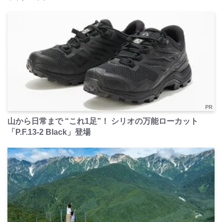
PR
山から日常まで “これ1足”！ シリオの万能ローカット
「P.F.13-2 Black」登場