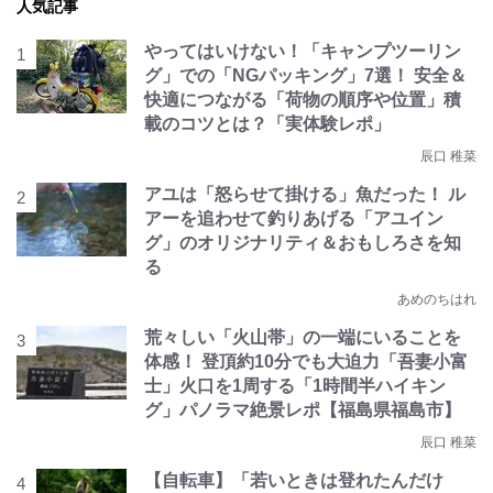
人気記事
やってはいけない！「キャンプツーリン
グ」での「NGパッキング」7選！ 安全＆
快適につながる「荷物の順序や位置」積
載のコツとは？「実体験レポ」
辰口 稚菜
アユは「怒らせて掛ける」魚だった！ ル
アーを追わせて釣りあげる「アユイン
グ」のオリジナリティ＆おもしろさを知
る
あめのちはれ
荒々しい「火山帯」の一端にいることを
体感！ 登頂約10分でも大迫力「吾妻小富
士」火口を1周する「1時間半ハイキン
グ」パノラマ絶景レポ【福島県福島市】
辰口 稚菜
【自転車】「若いときは登れたんだけ