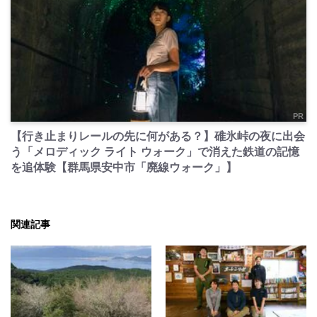
PR
【行き止まりレールの先に何がある？】碓氷峠の夜に出会
う「メロディック ライト ウォーク」で消えた鉄道の記憶
を追体験【群馬県安中市「廃線ウォーク」】
関連記事