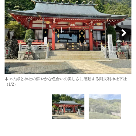
木々の緑と神社の鮮やかな色合いの美しさに感動する阿夫利神社下社
（1/2）