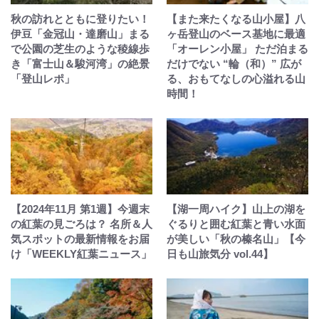
秋の訪れとともに登りたい！
【また来たくなる山小屋】八
伊豆「金冠山・達磨山」まる
ヶ岳登山のベース基地に最適
で公園の芝生のような稜線歩
「オーレン小屋」 ただ泊まる
き「富士山＆駿河湾」の絶景
だけでない “輪（和）” 広が
「登山レポ」
る、おもてなしの心溢れる山
時間！
【2024年11月 第1週】今週末
【湖一周ハイク】山上の湖を
の紅葉の見ごろは？ 名所＆人
ぐるりと囲む紅葉と青い水面
気スポットの最新情報をお届
が美しい「秋の榛名山」【今
け「WEEKLY紅葉ニュース」
日も山旅気分 vol.44】