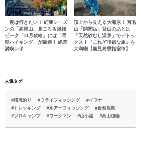
一度は行きたい！ 紅葉シーズ
頂上から見える大海原！ 百名
ンの「高尾山」見ごろ＆混雑
山「開聞岳」登山のあとは
ピーク「11月攻略」には「早
「天然砂むし温泉」でデトッ
朝ハイキング」が最適！ 絶景
クス！『これぞ指宿な旅』を
満喫レポ
大満喫【鹿児島県指宿市】
人気タグ
#渓流釣り
#フライフィッシング
#イワナ
#トレッキング
#ルアーフィッシング
#自然観察
#ソロキャンプ
#ワークマン
#山小屋
#高山植物