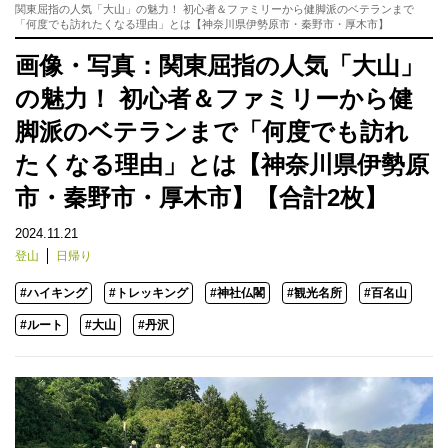
関東屈指の人気「大山」の魅力！ 初心者＆ファミリーから健脚派のベテランまで
「何度でも訪れたくなる理由」とは【神奈川県伊勢原市・秦野市・厚木市】
画像・写真：関東屈指の人気「大山」
の魅力！ 初心者＆ファミリーから健
脚派のベテランまで「何度でも訪れ
たくなる理由」とは【神奈川県伊勢原
市・秦野市・厚木市】【合計2枚】
2024.11.21
登山
日帰り
#ハイキング
#トレッキング
#神社仏閣
#観光名所
#百名山
#ルート
#大山
#丹沢