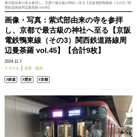
紫式部由来の寺を参拝し、京都で最古級の神社へ至る【京阪電鉄鴨東線（その3）関
西鉄道路線周辺曼荼羅 vol.45】
画像・写真：紫式部由来の寺を参拝
し、京都で最古級の神社へ至る【京阪
電鉄鴨東線（その3）関西鉄道路線周
辺曼荼羅 vol.45】【合計9枚】
2024.11.7
トラベル
名所・観光
#鉄道
#歴史
#京都