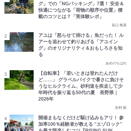
グ」での「NGパッキング」7選！ 安全＆
快適につながる「荷物の順序や位置」積
載のコツとは？「実体験レポ」
辰口 稚菜
アユは「怒らせて掛ける」魚だった！ ル
アーを追わせて釣りあげる「アユイン
グ」のオリジナリティ＆おもしろさを知
る
あめのちはれ
【自転車】「若いときは登れたんだけ
ど……」 グラベルバイクで暑さに負けそ
うなヒルクライム、砂利道を疾走して少
年時代を振り返る50代の夏 長野県｜
2026年
杉村 航
開催まもなくだけど駆け込みもアリ！ 参
加率100％経験者が教える “エゾロック”
を最大限楽しむコツ【RISING SUN