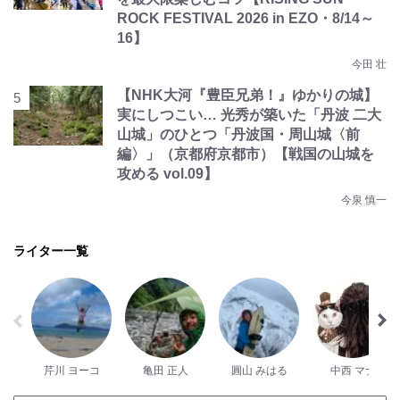
ROCK FESTIVAL 2026 in EZO・8/14～
16】
今田 壮
【NHK大河『豊臣兄弟！』ゆかりの城】
実にしつこい… 光秀が築いた「丹波 二大
山城」のひとつ「丹波国・周山城〈前
編〉」（京都府京都市）【戦国の山城を
攻める vol.09】
今泉 慎一
ライター一覧
芹川 ヨーコ
亀田 正人
圓山 みはる
中西 マナ