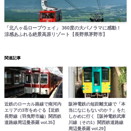
PR
「北八ヶ岳ロープウェイ」 360度の大パノラマに感動！
涼感あふれる絶景高原リゾート【長野県茅野市】
関連記事
近鉄のローカル路線で南河内
阪神電鉄の短距離支線で「本
エリアの3市をめぐる【近鉄
当になにもないのか？」をた
長野線（羽曳野市編）関西鉄
しかめに行く【阪神電鉄武庫
道路線周辺曼荼羅 vol.35】
川線（その1）関西鉄道路線
周辺曼荼羅 vol.29】