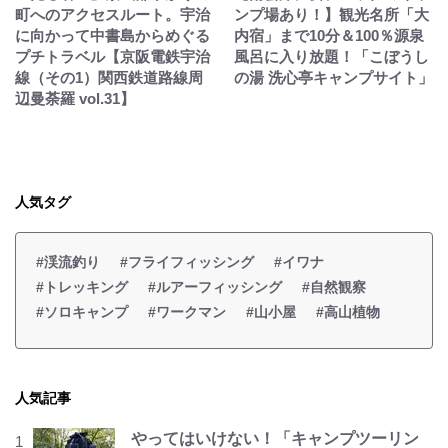
町へのアクセスルート。宇治
ンプ場あり！】観光名所「大
に向かって中書島からめぐる
内宿」まで10分＆100％源泉
プチトラベル【京阪電鉄宇治
風呂に入り放題！「こぼうし
線（その1）関西鉄道路線周
の湯 洗心亭キャンプサイト」
辺曼荼羅 vol.31】
人気タグ
#渓流釣り
#フライフィッシング
#イワナ
#トレッキング
#ルアーフィッシング
#自然観察
#ソロキャンプ
#ワークマン
#山小屋
#高山植物
人気記事
やってはいけない！「キャンプツーリン