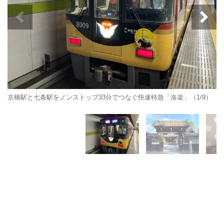
京橋駅と七条駅をノンストップ33分でつなぐ快速特急「洛楽」（1/9）