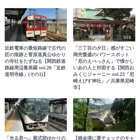
近鉄電車の最短路線で古代の
「三丁目の夕日」感がすごい
匠の痕跡と菅原道真公ゆかり
商売繁盛のパワースポット
の寺社をたずねる【関西鉄道
「尼のえべっさん」で懐かし
路線周辺曼荼羅 vol.26「近鉄
いあの人と対面する【関西お
道明寺線」(その1)】
みくじジャーニー vol.23「尼
崎えびす神社」／兵庫県尼崎
市】
「光る君へ」紫式部ゆかりの
【南会津に要チェックのキャ