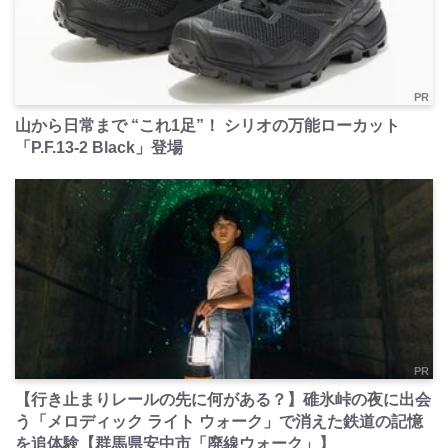
PR
山から日常まで “これ1足”！ シリオの万能ローカット
「P.F.13-2 Black」登場
PR
【行き止まりレールの先に何がある？】碓氷峠の夜に出会
う「メロディック ライト ウォーク」で消えた鉄道の記憶
を追体験【群馬県安中市「廃線ウォーク」】