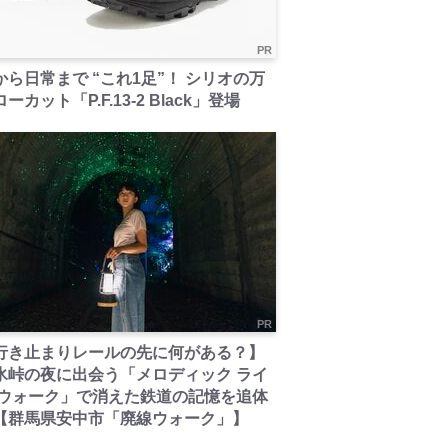
PR
から日常まで “これ1足”！ シリオの万
ーカット「P.F.13-2 Black」登場
PR
行き止まりレールの先に何がある？】
氷峠の夜に出会う「メロディック ライ
 ウォーク」で消えた鉄道の記憶を追体
【群馬県安中市「廃線ウォーク」】