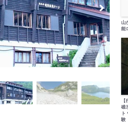
山
能ロ
【
碓
ト
験