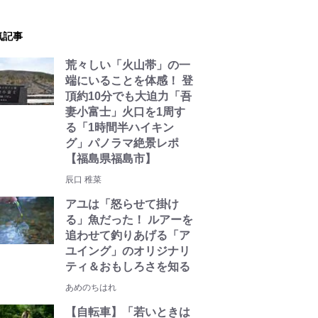
気記事
荒々しい「火山帯」の一
端にいることを体感！ 登
頂約10分でも大迫力「吾
妻小富士」火口を1周す
る「1時間半ハイキン
グ」パノラマ絶景レポ
【福島県福島市】
辰口 稚菜
アユは「怒らせて掛け
る」魚だった！ ルアーを
追わせて釣りあげる「ア
ユイング」のオリジナリ
ティ＆おもしろさを知る
あめのちはれ
【自転車】「若いときは