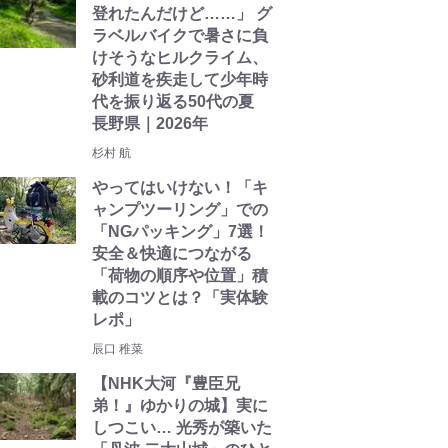
登れたんだけど……」 グ
ラベルバイクで暑さに負
けそうなヒルクライム、
砂利道を疾走して少年時
代を振り返る50代の夏
長野県｜2026年
杉村 航
やってはいけない！「キ
ャンプツーリング」での
「NGパッキング」7選！
安全＆快適につながる
「荷物の順序や位置」積
載のコツとは？「実体験
レポ」
辰口 稚菜
【NHK大河『豊臣兄
弟！』ゆかりの城】実に
しつこい… 光秀が築いた