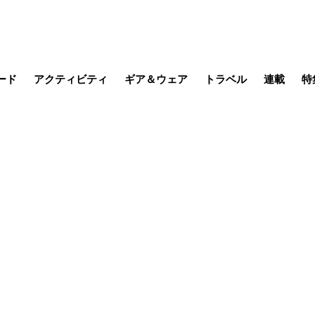
ード
アクティビティ
ギア＆ウェア
トラベル
連載
特
メラ
MTB
写真・動画
その他アクティビティ
キャンプ
スノー
その他
温泉・宿
名所・観光
日本で山
缶詰博士の
そこに山
ブーツの
日本人ハイカ
低山小道
尾瀬ガイド
わたし、
耕して焙
その他連
フィッシング
登山
食事・お酒
季節の虫