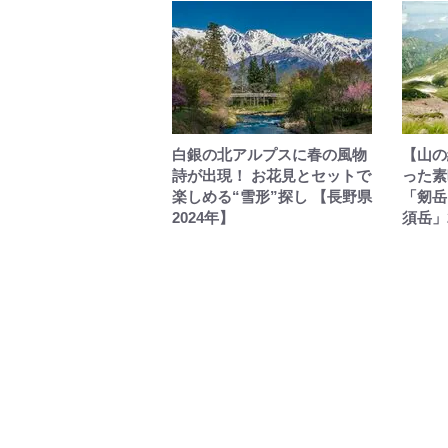
白銀の北アルプスに春の風物
【山の
詩が出現！ お花見とセットで
った素
楽しめる“雪形”探し 【長野県
「剱岳
2024年】
須岳」2