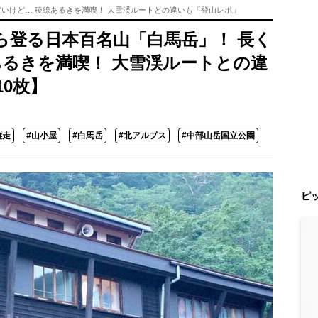
いけど… 稜線あるきを満喫！ 大雪渓ルートとの違いも「登山レポ」
ら登る日本百名山「白馬岳」！ 長く
あるきを満喫！ 大雪渓ルートとの違
0枚】
縦走
#山小屋
#白馬岳
#北アルプス
#中部山岳国立公園
ピ