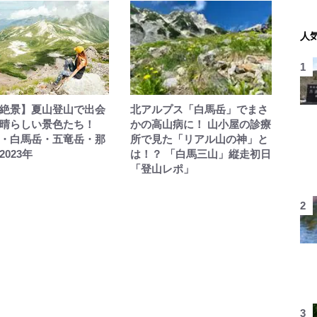
人
絶景】夏山登山で出会
北アルプス「白馬岳」でまさ
晴らしい景色たち！
かの高山病に！ 山小屋の診療
・白馬岳・五竜岳・那
所で見た「リアル山の神」と
023年
は！？ 「白馬三山」縦走初日
「登山レポ」