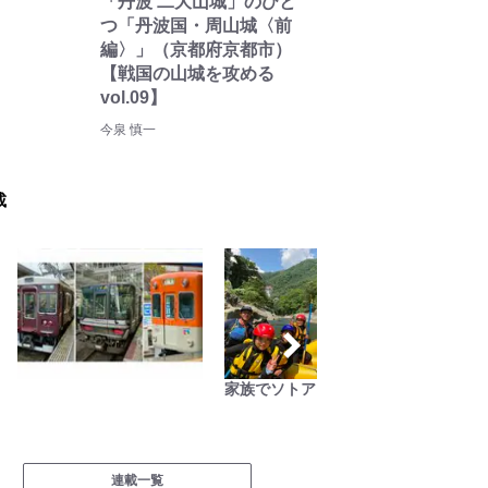
「丹波 二大山城」のひと
つ「丹波国・周山城〈前
編〉」（京都府京都市）
【戦国の山城を攻める
vol.09】
今泉 慎一
載
家族でソトアソビ
ユーコ
研究所
連載一覧