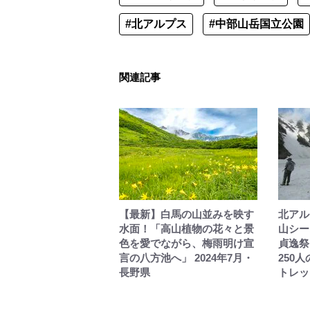
#北アルプス
#中部山岳国立公園
関連記事
【最新】白馬の山並みを映す
北アル
水面！「高山植物の花々と景
山シー
色を愛でながら、梅雨明け宣
貞逸祭
言の八方池へ」 2024年7月・
250
長野県
トレッ