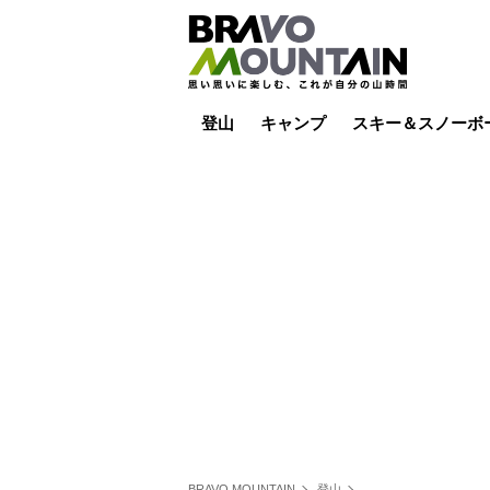
登山
キャンプ
スキー＆スノーボ
山小屋泊
山小屋ライブカメラ
テント泊
雪山
低山
山ご飯
その他登山
焚き火
その他キャンプ
スキー場ライブカ
バックカントリー
日帰り
キャンプ飯
スキー場
BRAVO MOUNTAIN
登山