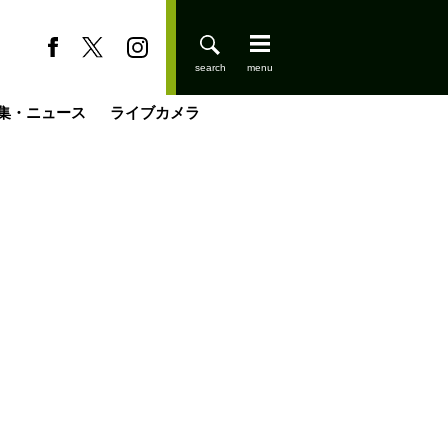
集・ニュース
ライブカメラ
登りはじめました
缶たん”CAN”P料理
小屋を興して
国の街角で
ーのネパール移住見聞録「Like a Rolling Stone」
具＆技術研究所
きららの“おぜ沼“日記
山小屋はじめます
煎して走る男
載
スキー場
山小屋