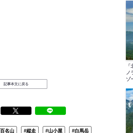
「
ノ
ゾ
記事本文に戻る
#百名山
#縦走
#山小屋
#白馬岳