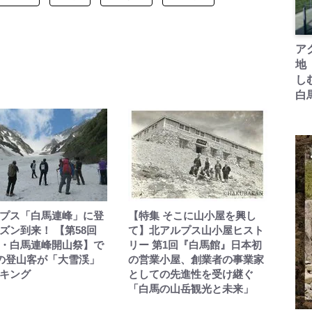
ア
地
し
白
プス「白馬連峰」に登
【特集 そこに山小屋を興し
ズン到来！ 【第58回
て】北アルプス山小屋ヒスト
・白馬連峰開山祭】で
リー 第1回『白馬館』日本初
人の登山客が「大雪渓」
の営業小屋、創業者の事業家
キング
としての先進性を受け継ぐ
「白馬の山岳観光と未来」