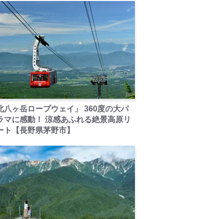
PR
北八ヶ岳ロープウェイ」 360度の大パ
ラマに感動！ 涼感あふれる絶景高原リ
ート【長野県茅野市】