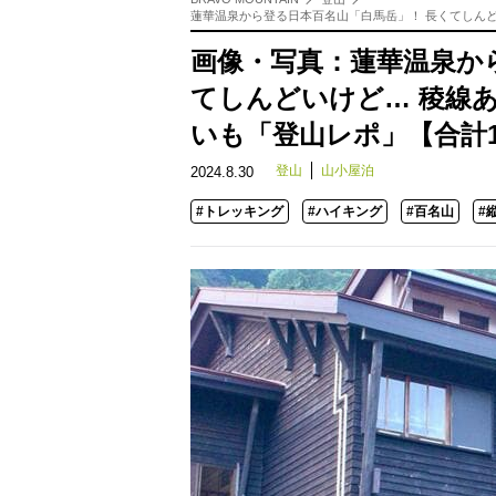
蓮華温泉から登る日本百名山「白馬岳」！ 長くてしんど
画像・写真：蓮華温泉か
てしんどいけど… 稜線
いも「登山レポ」【合計1
登山
山小屋泊
2024.8.30
#トレッキング
#ハイキング
#百名山
#