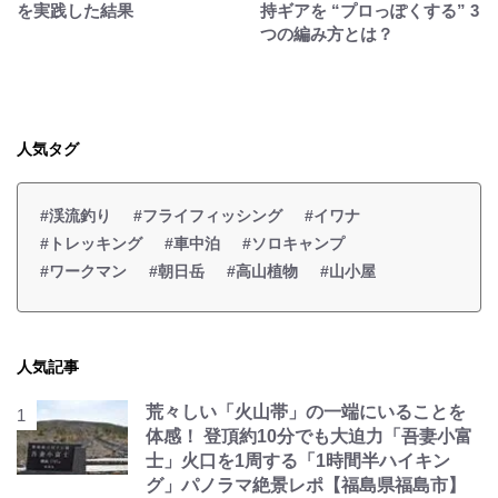
を実践した結果
持ギアを “プロっぽくする” 3
つの編み方とは？
人気タグ
#渓流釣り
#フライフィッシング
#イワナ
#トレッキング
#車中泊
#ソロキャンプ
#ワークマン
#朝日岳
#高山植物
#山小屋
人気記事
荒々しい「火山帯」の一端にいることを
体感！ 登頂約10分でも大迫力「吾妻小富
士」火口を1周する「1時間半ハイキン
グ」パノラマ絶景レポ【福島県福島市】