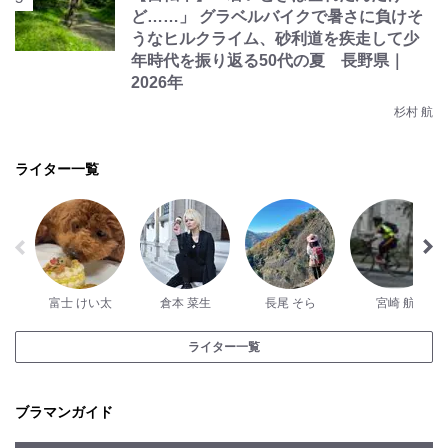
ど……」 グラベルバイクで暑さに負けそ
うなヒルクライム、砂利道を疾走して少
年時代を振り返る50代の夏 長野県｜
2026年
杉村 航
ライター一覧
富士 けい太
倉本 菜生
長尾 そら
宮崎 航
ライター一覧
ブラマンガイド