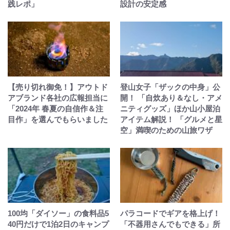
践レポ」
設計の安定感
【売り切れ御免！】アウトド
登山女子「ザックの中身」公
アブランド各社の広報担当に
開！ 「自炊あり＆なし・アメ
「2024年 春夏の自信作＆注
ニティグッズ」ほか山小屋泊
目作」を選んでもらいました
アイテム解説！ 「グルメと星
空」満喫のための山旅ワザ
100均「ダイソー」の食料品5
パラコードでギアを格上げ！
40円だけで1泊2日のキャンプ
「不器用さんでもできる」所