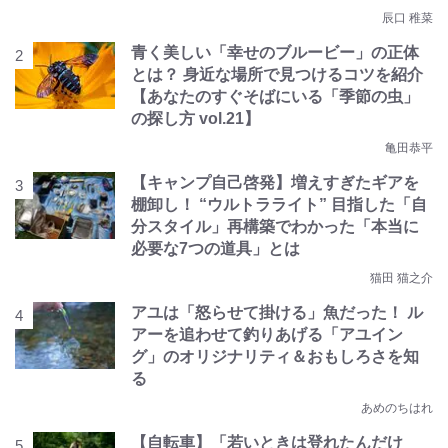
辰口 稚菜
青く美しい「幸せのブルービー」の正体
とは？ 身近な場所で見つけるコツを紹介
【あなたのすぐそばにいる「季節の虫」
の探し方 vol.21】
亀田恭平
【キャンプ自己啓発】増えすぎたギアを
棚卸し！ “ウルトラライト” 目指した「自
分スタイル」再構築でわかった「本当に
必要な7つの道具」とは
猫田 猫之介
アユは「怒らせて掛ける」魚だった！ ル
アーを追わせて釣りあげる「アユイン
グ」のオリジナリティ＆おもしろさを知
る
あめのちはれ
【自転車】「若いときは登れたんだけ