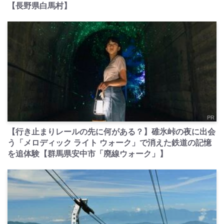
【長野県白馬村】
PR
【行き止まりレールの先に何がある？】碓氷峠の夜に出会
う「メロディック ライト ウォーク」で消えた鉄道の記憶
を追体験【群馬県安中市「廃線ウォーク」】