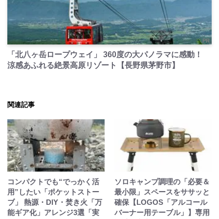
PR
「北八ヶ岳ロープウェイ」 360度の大パノラマに感動！
涼感あふれる絶景高原リゾート【長野県茅野市】
関連記事
コンパクトでも“でっかく活
ソロキャンプ調理の「必要＆
用”したい「ポケットストー
最小限」スペースをササッと
ブ」 熱源・DIY・焚き火「万
確保【LOGOS「アルコール
能ギア化」アレンジ3選「実
バーナー用テーブル」】専用