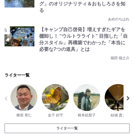
グ」のオリジナリティ＆おもしろさを知
る
あめのちはれ
【キャンプ自己啓発】増えすぎたギアを
棚卸し！ “ウルトラライト” 目指した「自
分スタイル」再構築でわかった「本当に
必要な7つの道具」とは
猫田 猫之介
ライター一覧
柳原 章仁
金子 好守
根本絵梨子
結城 貴大
ライター一覧