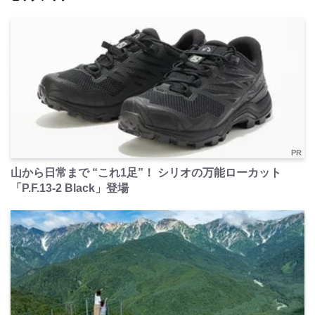
PR
山から日常まで “これ1足”！ シリオの万能ローカット
「P.F.13-2 Black」登場