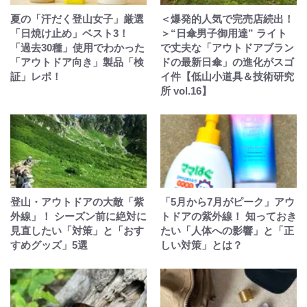
夏の「汗だく登山女子」厳選
＜爆発的人気で完売店続出！
「日焼け止め」ベスト3！
＞“日傘男子御用達” ライト
「過去30種」使用でわかった
で丈夫な「アウトドアブラン
「アウトドア向き」製品「検
ドの最新日傘」の進化がスゴ
証」レポ！
イ件【低山小道具＆技術研究
所 vol.16】
登山・アウトドアの大敵「紫
「5月から7月がピーク」アウ
外線」！ シーズン前に絶対に
トドアの紫外線！ 知っておき
見直したい「対策」と「おす
たい「人体への影響」と「正
すめグッズ」5選
しい対策」とは？