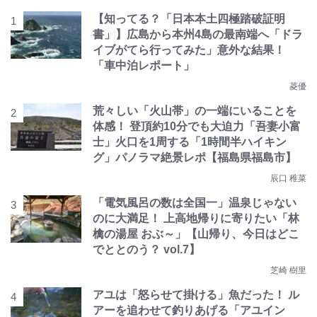
【知ってる？「日本本土四極踏破証明
書」】広島から本州4島の最南端へ「ドラ
イブがてら行ってみた」意外な結果！
「車中泊レポート」
菱優
荒々しい「火山帯」の一端にいることを
体感！ 登頂約10分でも大迫力「吾妻小富
士」火口を1周する「1時間半ハイキン
グ」パノラマ絶景レポ【福島県福島市】
辰口 稚菜
「電気風呂の数は全国一」温泉じゃない
のに大満足！ 上高地帰りに寄りたい「林
檎の湯屋 おぶ～」【山帰り、今日はどこ
でととのう？ vol.7】
芝崎 樹里
アユは「怒らせて掛ける」魚だった！ ル
アーを追わせて釣りあげる「アユイン