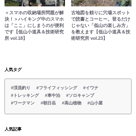
＜スマホの収納場所問題が解
古地図を頼りに穴場スポット
決！＞ハイキング中のスマホ
で読書とコーヒー。登るだけ
は「ここ」にしまうのが便利
じゃない「低山の楽しみ方」
です【低山小道具＆技術研究
を教えます【低山小道具＆技
所 vol.18】
術研究所 vol.23】
人気タグ
#渓流釣り
#フライフィッシング
#イワナ
#トレッキング
#車中泊
#ソロキャンプ
#ワークマン
#朝日岳
#高山植物
#山小屋
人気記事