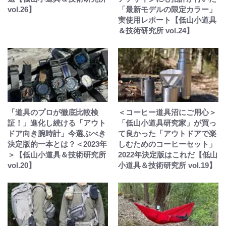
vol.26】
「最新モデルの限定カラー」
実使用レポート【低山小道具
＆技術研究所 vol.24】
「道具のプロが徹底比較検
＜コーヒー道具沼にご用心＞
証！」進化し続ける「アウト
「低山小道具研究家」が買っ
ドア向き腕時計」今選ぶべき
て良かった「アウトドアで楽
決定版的一本とは？＜2023年
しむためのコーヒーセット」
＞【低山小道具＆技術研究所
2022年決定版はこれだ【低山
vol.20】
小道具＆技術研究所 vol.19】