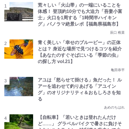
荒々しい「火山帯」の一端にいることを
体感！ 登頂約10分でも大迫力「吾妻小富
士」火口を1周する「1時間半ハイキン
グ」パノラマ絶景レポ【福島県福島市】
辰口 稚菜
青く美しい「幸せのブルービー」の正体
とは？ 身近な場所で見つけるコツを紹介
【あなたのすぐそばにいる「季節の虫」
の探し方 vol.21】
亀田恭平
アユは「怒らせて掛ける」魚だった！ ル
アーを追わせて釣りあげる「アユイン
グ」のオリジナリティ＆おもしろさを知
る
あめのちはれ
【自転車】「若いときは登れたんだけ
ど……」 グラベルバイクで暑さに負けそ