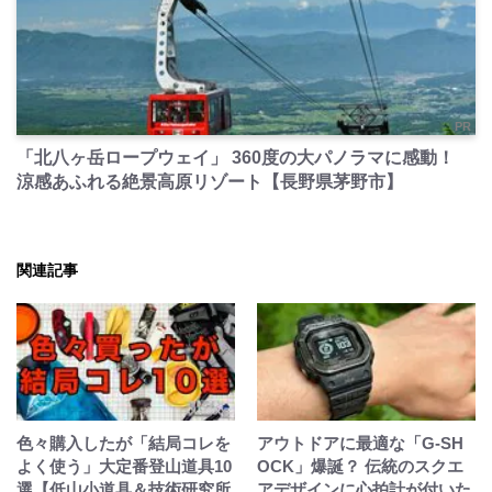
PR
「北八ヶ岳ロープウェイ」 360度の大パノラマに感動！
涼感あふれる絶景高原リゾート【長野県茅野市】
関連記事
色々購入したが「結局コレを
アウトドアに最適な「G-SH
よく使う」大定番登山道具10
OCK」爆誕？ 伝統のスクエ
選【低山小道具＆技術研究所
アデザインに心拍計が付いた