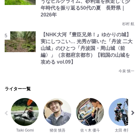
うなヒルクライム、砂利道を疾走して少
年時代を振り返る50代の夏 長野県｜
2026年
杉村 航
【NHK大河『豊臣兄弟！』ゆかりの城】
実にしつこい… 光秀が築いた「丹波 二大
山城」のひとつ「丹波国・周山城〈前
編〉」（京都府京都市）【戦国の山城を
攻める vol.09】
今泉 慎一
ライター一覧
Taiki Gomi
猪俣 慎吾
佐々木 優斗
太田 孝則