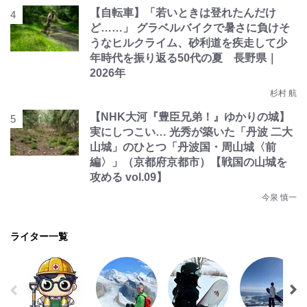
【自転車】「若いときは登れたんだけ
ど……」 グラベルバイクで暑さに負けそ
うなヒルクライム、砂利道を疾走して少
年時代を振り返る50代の夏 長野県｜
2026年
杉村 航
【NHK大河『豊臣兄弟！』ゆかりの城】
実にしつこい… 光秀が築いた「丹波 二大
山城」のひとつ「丹波国・周山城〈前
編〉」（京都府京都市）【戦国の山城を
攻める vol.09】
今泉 慎一
ライター一覧