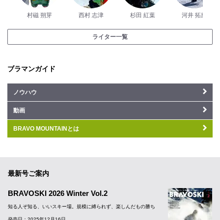
村磁 朔芽
西村 志津
杉田 紅葉
河井 拓磨
ライター一覧
ブラマンガイド
ノウハウ
動画
BRAVO MOUNTAINとは
最新号ご案内
BRAVOSKI 2026 Winter Vol.2
知る人ぞ知る、いいスキー場。規模に縛られず、楽しんだもの勝ち
発売日：2025年12月16日