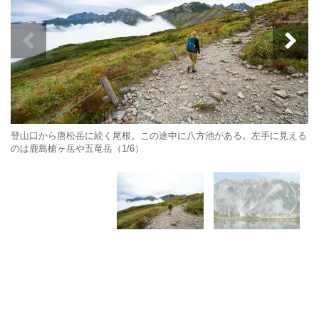
登山口から唐松岳に続く尾根。この途中に八方池がある。左手に見える
のは鹿島槍ヶ岳や五竜岳（1/6）