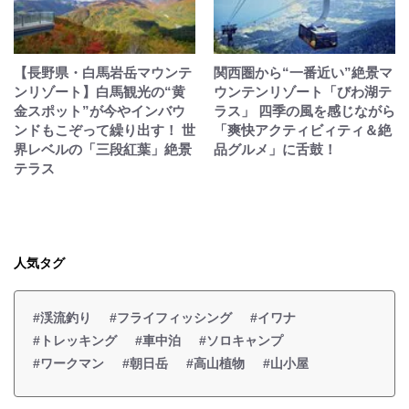
【長野県・白馬岩岳マウンテ
関西圏から“一番近い”絶景マ
ンリゾート】白馬観光の“黄
ウンテンリゾート「びわ湖テ
金スポット”が今やインバウ
ラス」 四季の風を感じながら
ンドもこぞって繰り出す！ 世
「爽快アクティビィティ＆絶
界レベルの「三段紅葉」絶景
品グルメ」に舌鼓！
テラス
人気タグ
#渓流釣り
#フライフィッシング
#イワナ
#トレッキング
#車中泊
#ソロキャンプ
#ワークマン
#朝日岳
#高山植物
#山小屋