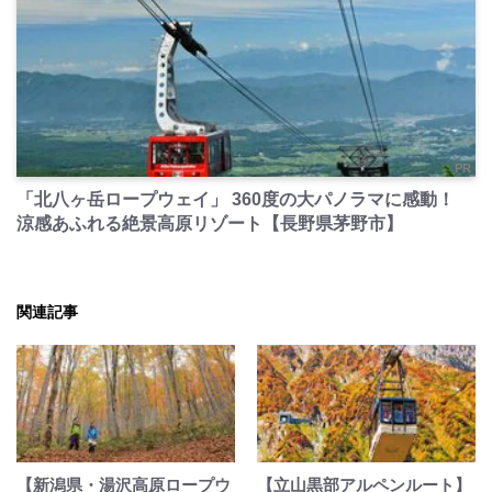
PR
「北八ヶ岳ロープウェイ」 360度の大パノラマに感動！
涼感あふれる絶景高原リゾート【長野県茅野市】
関連記事
【新潟県・湯沢高原ロープウ
【立山黒部アルペンルート】