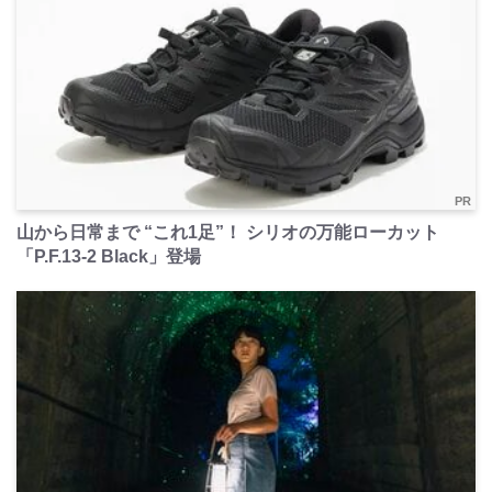
PR
山から日常まで “これ1足”！ シリオの万能ローカット
「P.F.13-2 Black」登場