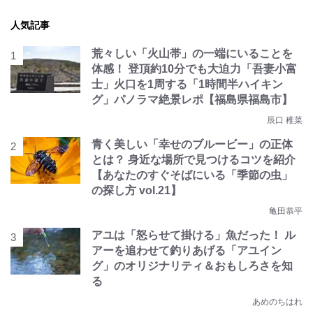
人気記事
荒々しい「火山帯」の一端にいることを
体感！ 登頂約10分でも大迫力「吾妻小富
士」火口を1周する「1時間半ハイキン
グ」パノラマ絶景レポ【福島県福島市】
辰口 稚菜
青く美しい「幸せのブルービー」の正体
とは？ 身近な場所で見つけるコツを紹介
【あなたのすぐそばにいる「季節の虫」
の探し方 vol.21】
亀田恭平
アユは「怒らせて掛ける」魚だった！ ル
アーを追わせて釣りあげる「アユイン
グ」のオリジナリティ＆おもしろさを知
る
あめのちはれ