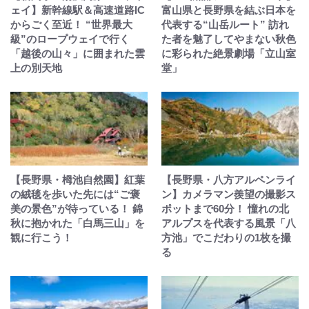
ェイ】新幹線駅＆高速道路IC
富山県と長野県を結ぶ日本を
からごく至近！ “世界最大
代表する“山岳ルート” 訪れ
級”のロープウェイで行く
た者を魅了してやまない秋色
「越後の山々」に囲まれた雲
に彩られた絶景劇場「立山室
上の別天地
堂」
【長野県・栂池自然園】紅葉
【長野県・八方アルペンライ
の絨毯を歩いた先には“ご褒
ン】カメラマン羨望の撮影ス
美の景色”が待っている！ 錦
ポットまで60分！ 憧れの北
秋に抱かれた「白馬三山」を
アルプスを代表する風景「八
観に行こう！
方池」でこだわりの1枚を撮
る