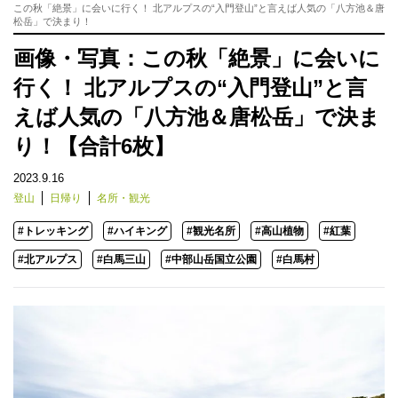
この秋「絶景」に会いに行く！ 北アルプスの“入門登山”と言えば人気の「八方池＆唐
松岳」で決まり！
画像・写真：この秋「絶景」に会いに
行く！ 北アルプスの“入門登山”と言
えば人気の「八方池＆唐松岳」で決ま
り！【合計6枚】
2023.9.16
登山
日帰り
名所・観光
#トレッキング
#ハイキング
#観光名所
#高山植物
#紅葉
#北アルプス
#白馬三山
#中部山岳国立公園
#白馬村