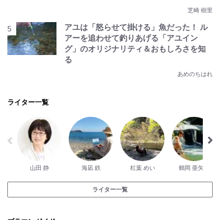
芝崎 樹里
アユは「怒らせて掛ける」魚だった！ ル
アーを追わせて釣りあげる「アユイン
グ」のオリジナリティ＆おもしろさを知
る
あめのちはれ
ライター一覧
山田 静
海凪 鉄
杠葉 めい
鶴岡 亜矢子
ライター一覧