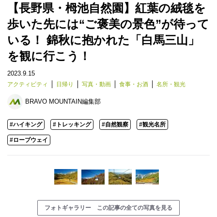
【長野県・栂池自然園】紅葉の絨毯を
歩いた先には“ご褒美の景色”が待って
いる！ 錦秋に抱かれた「白馬三山」
を観に行こう！
2023.9.15
アクティビティ
日帰り
写真・動画
食事・お酒
名所・観光
BRAVO MOUNTAIN編集部
#ハイキング
#トレッキング
#自然観察
#観光名所
#ロープウェイ
フォトギャラリー この記事の全ての写真を見る