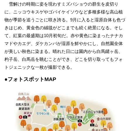
雪解けの時期に姿を現わすミズバショウの群生を皮切り
に、ニッコウキスゲやゴバイケイソウなど多種多様な高山植
物が季節を追うごとに咲き誇る。9月に入ると湿原自体も色づ
きはじめ、黄金色の絨毯がどこまでも続く絶景になる。そし
て、紅葉の最盛期は10月初旬だ。赤や黄色に染まったナナカ
マドやカエデ、ダケカンバが湿原を鮮やかにし、自然園全体
が美しい秋色に染まる。晴れた日には園内から白馬鑓ヶ岳、
杓子岳、白馬岳を眺むことができ、どこを切り取ってもフォ
トジェニックな一枚が撮影できる。
●フォトスポットMAP