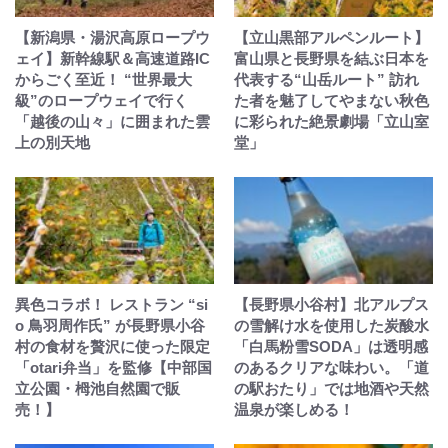
【新潟県・湯沢高原ロープウ
【立山黒部アルペンルート】
ェイ】新幹線駅＆高速道路IC
富山県と長野県を結ぶ日本を
からごく至近！ “世界最大
代表する“山岳ルート” 訪れ
級”のロープウェイで行く
た者を魅了してやまない秋色
「越後の山々」に囲まれた雲
に彩られた絶景劇場「立山室
上の別天地
堂」
異色コラボ！ レストラン “si
【長野県小谷村】北アルプス
o 鳥羽周作氏” が長野県小谷
の雪解け水を使用した炭酸水
村の食材を贅沢に使った限定
「白馬粉雪SODA」は透明感
「otari弁当」を監修【中部国
のあるクリアな味わい。「道
立公園・栂池自然園で販
の駅おたり」では地酒や天然
売！】
温泉が楽しめる！