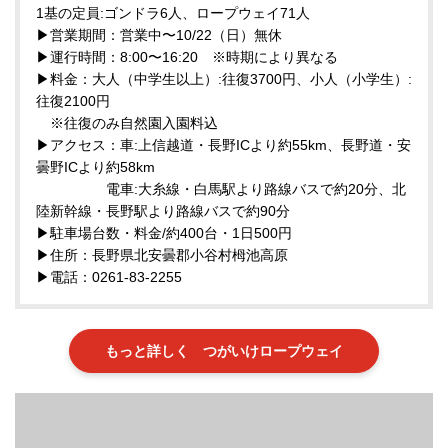
1基の定員:ゴンドラ6人、ロープウェイ71人
▶営業期間：営業中〜10/22（日）無休
▶運行時間：8:00〜16:20 ※時期により異なる
▶料金：大人（中学生以上）:往復3700円、小人（小学生）:
往復2100円
※往復のみ自然園入園料込
▶アクセス：車:上信越道・長野ICより約55km、長野道・安
曇野ICより約58km
電車:大糸線・白馬駅より路線バスで約20分、北
陸新幹線・長野駅より路線バスで約90分
▶駐車場台数・料金/約400台・1日500円
▶住所：長野県北安曇郡小谷村栂池高原
▶電話：0261-83-2255
もっと詳しく つがいけロープウェイ