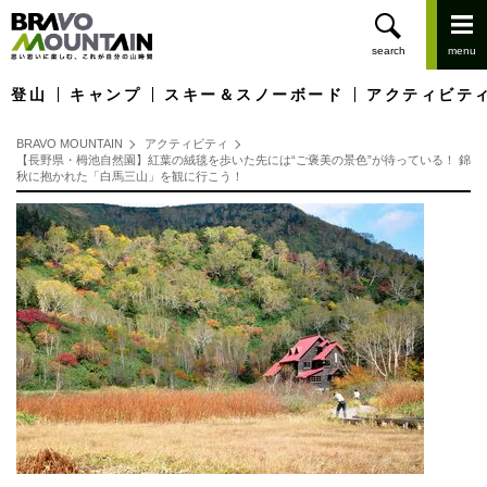
登山
キャンプ
スキー＆スノーボード
アクティビテ
BRAVO MOUNTAIN
アクティビティ
【長野県・栂池自然園】紅葉の絨毯を歩いた先には“ご褒美の景色”が待っている！ 錦
秋に抱かれた「白馬三山」を観に行こう！