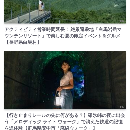
PR
アクティビティ営業時間延長！ 絶景避暑地「白馬岩岳マ
ウンテンリゾート」で楽しむ夏の限定イベント＆グルメ
【長野県白馬村】
PR
【行き止まりレールの先に何がある？】碓氷峠の夜に出会
う「メロディック ライト ウォーク」で消えた鉄道の記憶
を追体験【群馬県安中市「廃線ウォーク」】