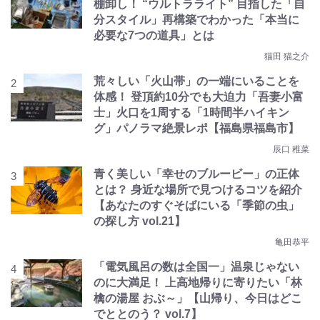
棚卸し！ “ウルトラライト” 目指した「自
分スタイル」再構築でわかった「本当に
必要な7つの道具」とは
猫田 猫之介
荒々しい「火山帯」の一端にいることを
体感！ 登頂約10分でも大迫力「吾妻小富
士」火口を1周する「1時間半ハイキン
グ」パノラマ絶景レポ【福島県福島市】
辰口 稚菜
青く美しい「幸せのブルービー」の正体
とは？ 身近な場所で見つけるコツを紹介
【あなたのすぐそばにいる「季節の虫」
の探し方 vol.21】
亀田恭平
「電気風呂の数は全国一」温泉じゃない
のに大満足！ 上高地帰りに寄りたい「林
檎の湯屋 おぶ～」【山帰り、今日はどこ
でととのう？ vol.7】