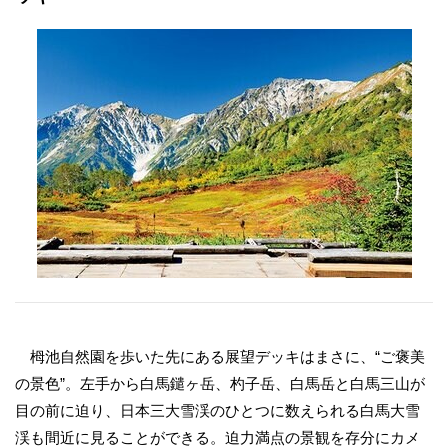
栂池自然園を歩いた先にある展望デッキはまさに、“ご褒美
の景色”。左手から白馬鑓ヶ岳、杓子岳、白馬岳と白馬三山が
目の前に迫り、日本三大雪渓のひとつに数えられる白馬大雪
渓も間近に見ることができる。迫力満点の景観を存分にカメ