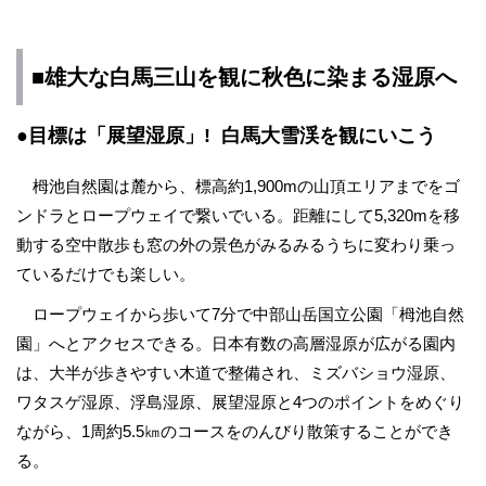
■雄大な白馬三山を観に秋色に染まる湿原へ
●目標は「展望湿原」! 白馬大雪渓を観にいこう
栂池自然園は麓から、標高約1,900mの山頂エリアまでをゴ
ンドラとロープウェイで繋いでいる。距離にして5,320mを移
動する空中散歩も窓の外の景色がみるみるうちに変わり乗っ
ているだけでも楽しい。
ロープウェイから歩いて7分で中部山岳国立公園「栂池自然
園」へとアクセスできる。日本有数の高層湿原が広がる園内
は、大半が歩きやすい木道で整備され、ミズバショウ湿原、
ワタスゲ湿原、浮島湿原、展望湿原と4つのポイントをめぐり
ながら、1周約5.5㎞のコースをのんびり散策することができ
る。