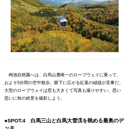
栂池自然園へは、白馬山麓唯一のロープウェイに乗って、
およそ5分間の空中散歩。眼下に広がる紅葉の絨毯が見事だ。
大型のロープウェイは窓も大きくて写真も撮りやすい。思い
思いに秋の絶景を撮影しよう。
●SPOT.4 白馬三山と白馬大雪渓を眺める最奥のデ
ッキ