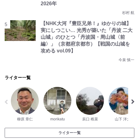
2026年
杉村 航
【NHK大河『豊臣兄弟！』ゆかりの城】
実にしつこい… 光秀が築いた「丹波 二大
山城」のひとつ「丹波国・周山城〈前
編〉」（京都府京都市）【戦国の山城を
攻める vol.09】
今泉 慎一
ライター一覧
柳原 章仁
morikatu
辰口 稚菜
山下 洋太
ライター一覧