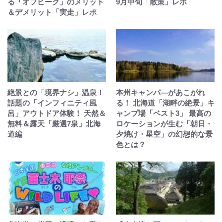
る「オフピーク」のメリット
9月中旬「散策」レポ
＆デメリット「実走」レポ
絶景との「境界ナシ」温泉！
本州キャンパ―があこがれ
話題の「インフィニティ風
る！ 北海道「湖畔の絶景」キ
呂」アウトドア体験！ 天然＆
ャンプ場「ベスト3」 最高の
無料＆露天「厳選7泉」北海
ロケーションが生む「朝日・
道編
夕焼け・星空」の幻想的な景
色とは？