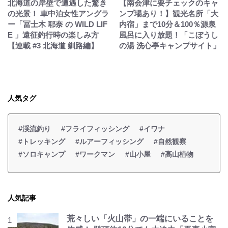
北海道の岸壁で遭遇した驚き
【南会津に要チェックのキャ
の光景！ 車中泊女性アングラ
ンプ場あり！】観光名所「大
ー「冨士木 耶奈 の WILD LIF
内宿」まで10分＆100％源泉
E 」遠征釣行時の楽しみ方
風呂に入り放題！「こぼうし
【連載 #3 北海道 釧路編】
の湯 洗心亭キャンプサイト」
人気タグ
#渓流釣り
#フライフィッシング
#イワナ
#トレッキング
#ルアーフィッシング
#自然観察
#ソロキャンプ
#ワークマン
#山小屋
#高山植物
人気記事
荒々しい「火山帯」の一端にいることを