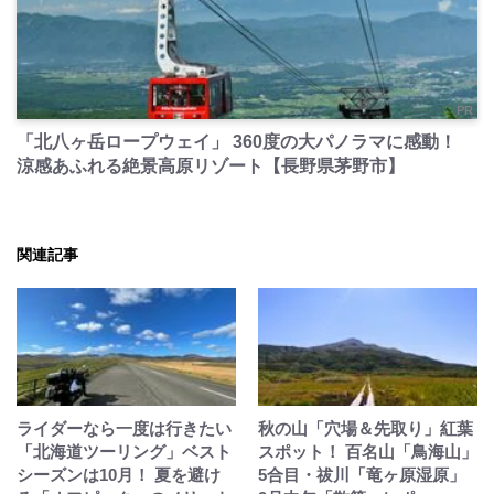
PR
「北八ヶ岳ロープウェイ」 360度の大パノラマに感動！
涼感あふれる絶景高原リゾート【長野県茅野市】
関連記事
ライダーなら一度は行きたい
秋の山「穴場＆先取り」紅葉
「北海道ツーリング」ベスト
スポット！ 百名山「鳥海山」
シーズンは10月！ 夏を避け
5合目・祓川「竜ヶ原湿原」