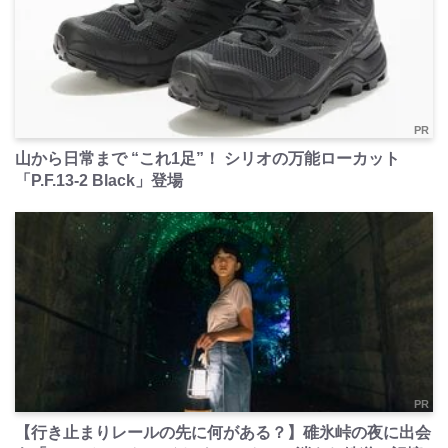
PR
山から日常まで “これ1足”！ シリオの万能ローカット
「P.F.13-2 Black」登場
PR
【行き止まりレールの先に何がある？】碓氷峠の夜に出会