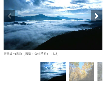
層雲峡の雲海（撮影：分銅英雅）（1/3）