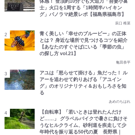
体感！ 登頂約10分でも大迫力「吾妻小富
士」火口を1周する「1時間半ハイキン
グ」パノラマ絶景レポ【福島県福島市】
辰口 稚菜
青く美しい「幸せのブルービー」の正体
とは？ 身近な場所で見つけるコツを紹介
【あなたのすぐそばにいる「季節の虫」
の探し方 vol.21】
亀田恭平
アユは「怒らせて掛ける」魚だった！ ル
アーを追わせて釣りあげる「アユイン
グ」のオリジナリティ＆おもしろさを知
る
あめのちはれ
【自転車】「若いときは登れたんだけ
ど……」 グラベルバイクで暑さに負けそ
うなヒルクライム、砂利道を疾走して少
年時代を振り返る50代の夏 長野県｜