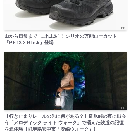
PR
山から日常まで “これ1足”！ シリオの万能ローカット
「P.F.13-2 Black」登場
PR
【行き止まりレールの先に何がある？】碓氷峠の夜に出会
う「メロディック ライト ウォーク」で消えた鉄道の記憶
を追体験【群馬県安中市「廃線ウォーク」】