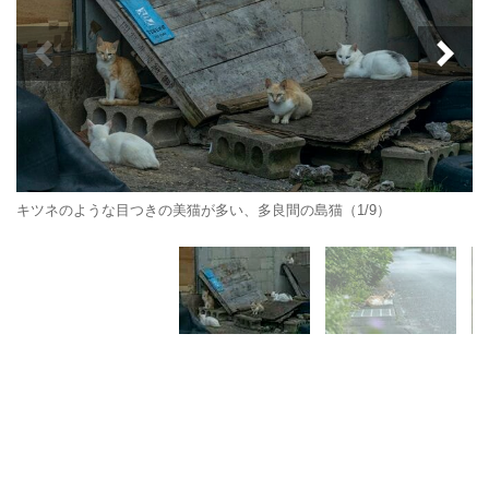
キツネのような目つきの美猫が多い、多良間の島猫（1/9）