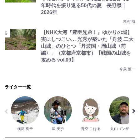
年時代を振り返る50代の夏 長野県｜
2026年
杉村 航
【NHK大河『豊臣兄弟！』ゆかりの城】
実にしつこい… 光秀が築いた「丹波 二大
山城」のひとつ「丹波国・周山城〈前
編〉」（京都府京都市）【戦国の山城を
攻める vol.09】
今泉 慎一
ライター一覧
横尾 絢子
星 美沙
青空 こはる
丸山ゴンザレス