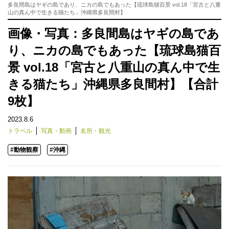
多良間島はヤギの島であり、ニカの島でもあった【琉球島猫百景 vol.18「宮古と八重
山の真ん中で生きる猫たち」沖縄県多良間村】
画像・写真：多良間島はヤギの島であ
り、ニカの島でもあった【琉球島猫百
景 vol.18「宮古と八重山の真ん中で生
きる猫たち」沖縄県多良間村】【合計
9枚】
2023.8.6
トラベル
写真・動画
名所・観光
#動物観察
#沖縄