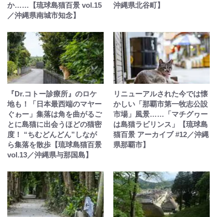
か……【琉球島猫百景 vol.15
沖縄県北谷町】
／沖縄県南城市知念】
『Dr.コトー診療所』のロケ
リニューアルされた今では懐
地も！「日本最西端のマヤー
かしい「那覇市第一牧志公設
ぐゎー」集落は角を曲がるご
市場」風景……「マチグヮー
とに島猫に出会うほどの猫密
は島猫ラビリンス」【琉球島
度！ “ちむどんどん”しなが
猫百景 アーカイブ #12／沖縄
ら集落を散歩【琉球島猫百景
県那覇市】
vol.13／沖縄県与那国島】