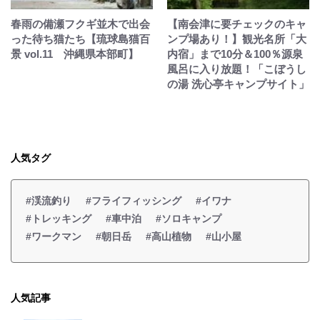
春雨の備瀬フクギ並木で出会
【南会津に要チェックのキャ
った待ち猫たち【琉球島猫百
ンプ場あり！】観光名所「大
景 vol.11 沖縄県本部町】
内宿」まで10分＆100％源泉
風呂に入り放題！「こぼうし
の湯 洗心亭キャンプサイト」
人気タグ
#渓流釣り
#フライフィッシング
#イワナ
#トレッキング
#車中泊
#ソロキャンプ
#ワークマン
#朝日岳
#高山植物
#山小屋
人気記事