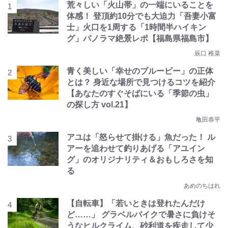
荒々しい「火山帯」の一端にいることを
体感！ 登頂約10分でも大迫力「吾妻小富
士」火口を1周する「1時間半ハイキン
グ」パノラマ絶景レポ【福島県福島市】
辰口 稚菜
青く美しい「幸せのブルービー」の正体
とは？ 身近な場所で見つけるコツを紹介
【あなたのすぐそばにいる「季節の虫」
の探し方 vol.21】
亀田恭平
アユは「怒らせて掛ける」魚だった！ ル
アーを追わせて釣りあげる「アユイン
グ」のオリジナリティ＆おもしろさを知
る
あめのちはれ
【自転車】「若いときは登れたんだけ
ど……」 グラベルバイクで暑さに負けそ
うなヒルクライム、砂利道を疾走して少