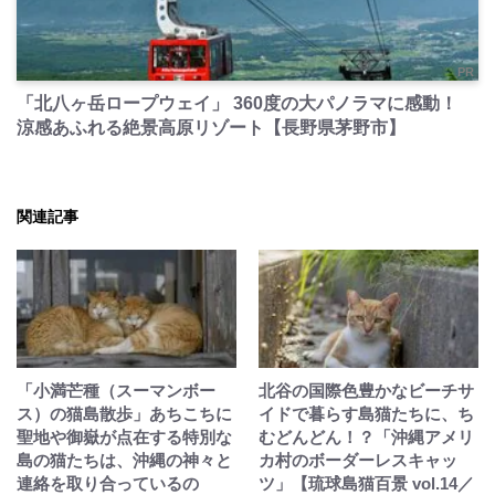
PR
「北八ヶ岳ロープウェイ」 360度の大パノラマに感動！
涼感あふれる絶景高原リゾート【長野県茅野市】
関連記事
「小満芒種（スーマンボー
北谷の国際色豊かなビーチサ
ス）の猫島散歩」あちこちに
イドで暮らす島猫たちに、ち
聖地や御嶽が点在する特別な
むどんどん！？「沖縄アメリ
島の猫たちは、沖縄の神々と
カ村のボーダーレスキャッ
連絡を取り合っているの
ツ」【琉球島猫百景 vol.14／