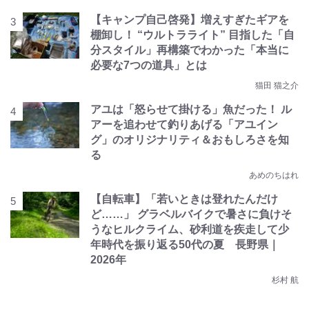
【キャンプ自己啓発】増えすぎたギアを
棚卸し！ “ウルトラライト” 目指した「自
分スタイル」再構築でわかった「本当に
必要な7つの道具」とは
猫田 猫之介
アユは「怒らせて掛ける」魚だった！ ル
アーを追わせて釣りあげる「アユイン
グ」のオリジナリティ＆おもしろさを知
る
あめのちはれ
【自転車】「若いときは登れたんだけ
ど……」 グラベルバイクで暑さに負けそ
うなヒルクライム、砂利道を疾走して少
年時代を振り返る50代の夏 長野県｜
2026年
杉村 航