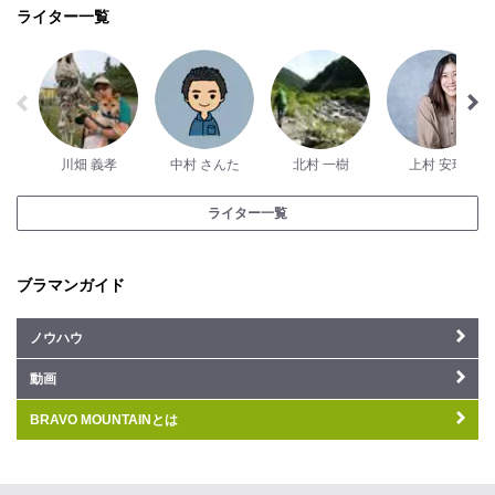
ライター一覧
川畑 義孝
中村 さんた
北村 一樹
上村 安瑚
ライター一覧
ブラマンガイド
ノウハウ
動画
BRAVO MOUNTAINとは