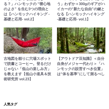
る？」ハンモックの “寝心地
う」わずか＋300gのギアがハ
のよさ” を生む3つの理由と
イカーの“新たな自由”の鍵と
は【ハンモックハイキング -
なる【ハンモックハイキング
基礎と応用- vol.2】
-基礎と応用- vol.1】
古地図を頼りに穴場スポット
【アウトドア豆知識】＜自分
で読書とコーヒー。登るだけ
自身がメジャー代わり＞「ハ
じゃない「低山の楽しみ方」
ンモックの設営すべき位置」
を教えます【低山小道具＆技
は“体を基準”にして測るべし
術研究所 vol.23】
人気タグ