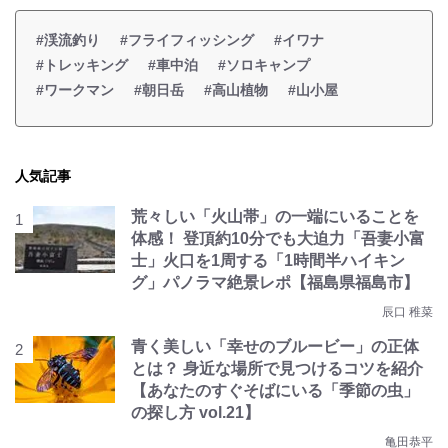
#渓流釣り
#フライフィッシング
#イワナ
#トレッキング
#車中泊
#ソロキャンプ
#ワークマン
#朝日岳
#高山植物
#山小屋
人気記事
荒々しい「火山帯」の一端にいることを
体感！ 登頂約10分でも大迫力「吾妻小富
士」火口を1周する「1時間半ハイキン
グ」パノラマ絶景レポ【福島県福島市】
辰口 稚菜
青く美しい「幸せのブルービー」の正体
とは？ 身近な場所で見つけるコツを紹介
【あなたのすぐそばにいる「季節の虫」
の探し方 vol.21】
亀田恭平