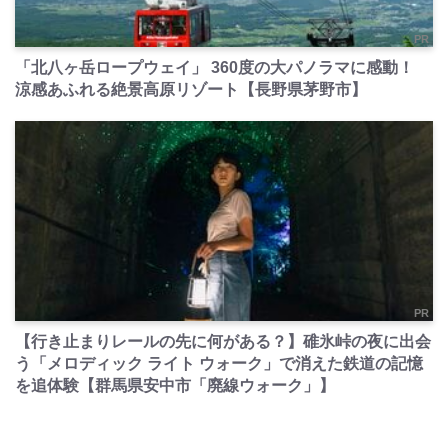
PR
「北八ヶ岳ロープウェイ」 360度の大パノラマに感動！
涼感あふれる絶景高原リゾート【長野県茅野市】
PR
【行き止まりレールの先に何がある？】碓氷峠の夜に出会
う「メロディック ライト ウォーク」で消えた鉄道の記憶
を追体験【群馬県安中市「廃線ウォーク」】