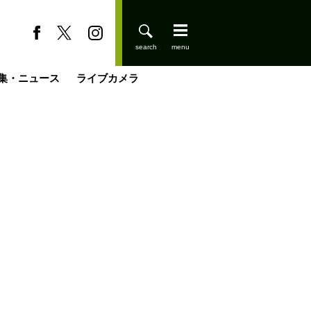
集・ニュース
ライブカメラ
缶たん”CAN”P料理
小屋を興して
国の街角で
ーのネパール移住見聞録「Like a Rolling Stone」
具＆技術研究所
きららの“おぜ沼“日記
山小屋はじめます
煎して走る男
載
スキー場
登りはじめました
山小屋