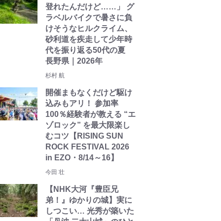
登れたんだけど……」 グ
ラベルバイクで暑さに負
けそうなヒルクライム、
砂利道を疾走して少年時
代を振り返る50代の夏
長野県｜2026年
杉村 航
開催まもなくだけど駆け
込みもアリ！ 参加率
100％経験者が教える “エ
ゾロック” を最大限楽し
むコツ【RISING SUN
ROCK FESTIVAL 2026
in EZO・8/14～16】
今田 壮
【NHK大河『豊臣兄
弟！』ゆかりの城】実に
しつこい… 光秀が築いた