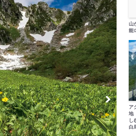
山
能ロ
ア
地
し
白