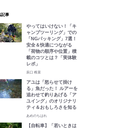
気記事
やってはいけない！「キ
ャンプツーリング」での
「NGパッキング」7選！
安全＆快適につながる
「荷物の順序や位置」積
載のコツとは？「実体験
レポ」
辰口 稚菜
アユは「怒らせて掛け
る」魚だった！ ルアーを
追わせて釣りあげる「ア
ユイング」のオリジナリ
ティ＆おもしろさを知る
あめのちはれ
【自転車】「若いときは