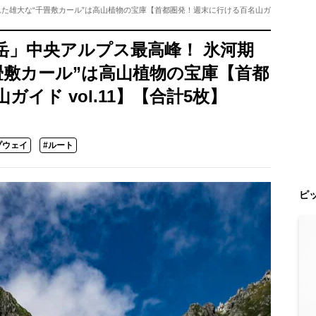
れた雄大な“千畳敷カール”は高山植物の宝庫【首都圏発！週末に行ける百名山ガ
岳」中央アルプス最高峰！ 氷河期
畳敷カール”は高山植物の宝庫【首都
イド vol.11】【合計5枚】
プウェイ
#ルート
ピ