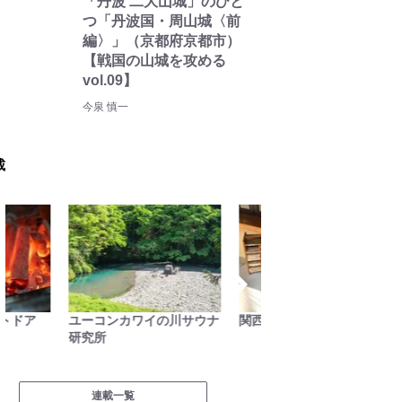
「丹波 二大山城」のひと
つ「丹波国・周山城〈前
編〉」（京都府京都市）
【戦国の山城を攻める
vol.09】
今泉 慎一
載
ユーコンカワイの川サウナ
関西おみくじジャーニー
日本人
研究所
移住見聞
Rollin
連載一覧