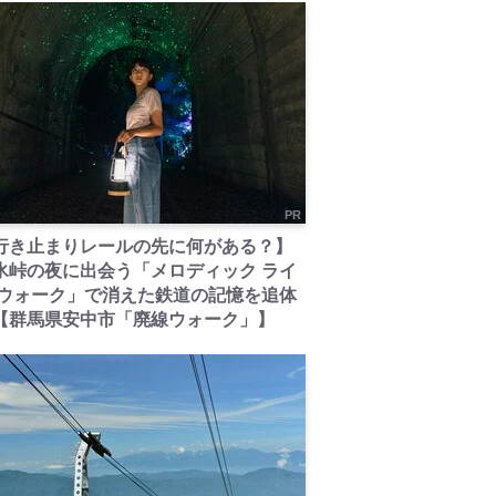
PR
行き止まりレールの先に何がある？】
氷峠の夜に出会う「メロディック ライ
 ウォーク」で消えた鉄道の記憶を追体
【群馬県安中市「廃線ウォーク」】