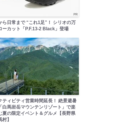
PR
から日常まで “これ1足”！ シリオの万
ーカット「P.F.13-2 Black」登場
PR
クティビティ営業時間延長！ 絶景避暑
「白馬岩岳マウンテンリゾート」で楽
む夏の限定イベント＆グルメ【長野県
馬村】