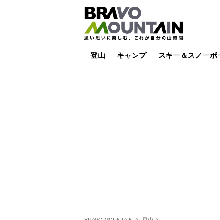
登山
キャンプ
スキー＆スノーボ
山小屋泊
山小屋ライブカメラ
テント泊
雪山
低山
山ご飯
その他登山
焚き火
その他キャンプ
スキー場ライブカ
バックカントリー
日帰り
キャンプ飯
スキー場
BRAVO MOUNTAIN
登山