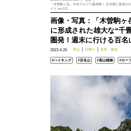
「木曽駒ヶ岳」中央アルプス最高峰！ 氷河期に形成さ
イド vol.11】
画像・写真：「木曽駒ヶ
に形成された雄大な“千
圏発！週末に行ける百名山ガ
登山
日帰り
名所・観光
2023.4.26
#ハイキング
#百名山
#高山植物
#ロー