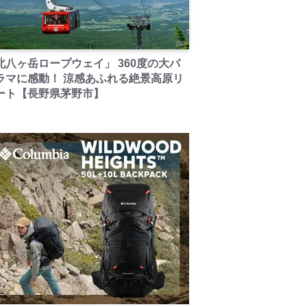
PR
北八ヶ岳ロープウェイ」 360度の大パ
ラマに感動！ 涼感あふれる絶景高原リ
ート【長野県茅野市】