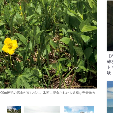
【
碓
ト
験
000m後半の高山が立ち並ぶ。氷河に浸食された大規模な千畳敷カ