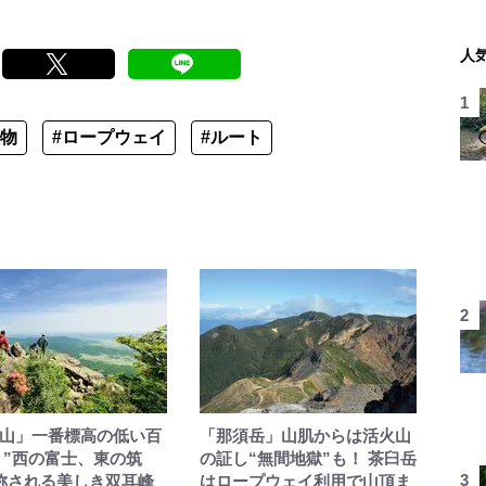
人
植物
#ロープウェイ
#ルート
山」一番標高の低い百
「那須岳」山肌からは活火山
 ”西の富士、東の筑
の証し“無間地獄”も！ 茶臼岳
称される美しき双耳峰
はロープウェイ利用で山頂ま