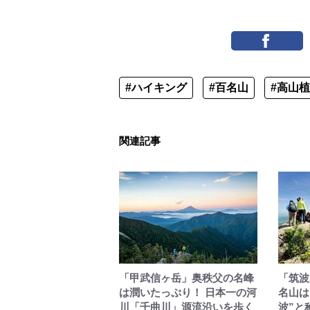
#ハイキング
#百名山
#高山
関連記事
「甲武信ヶ岳」奥秩父の名峰
「筑波
は潤いたっぷり！ 日本一の河
名山は
川「千曲川」源流沿いを歩く
波”と