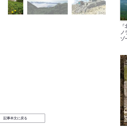
「
ノ
ゾ
記事本文に戻る