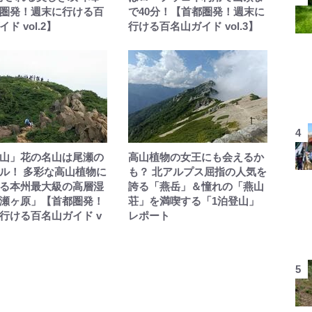
圏発！週末に行ける百
で40分！【首都圏発！週末に
ド vol.2】
行ける百名山ガイド vol.3】
山」花の名山は尾瀬の
高山植物の女王にも会えるか
ル！ 多彩な高山植物に
も？ 北アルプス屈指の人気を
る本州最大級の高層湿
誇る「燕岳」＆憧れの「燕山
瀬ヶ原」【首都圏発！
荘」を満喫する「1泊登山」
行ける百名山ガイド v
レポート