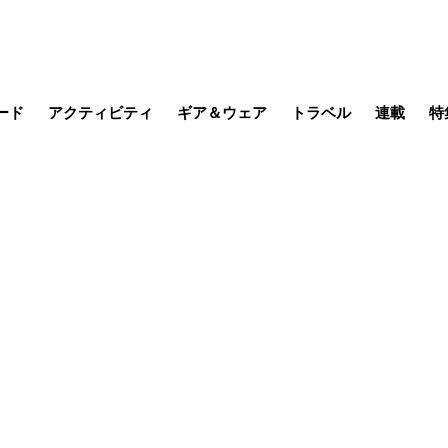
ード
アクティビティ
ギア＆ウェア
トラベル
連載
特
メラ
MTB
写真・動画
その他アクティビティ
キャンプ
スノー
その他
温泉・宿
名所・観光
缶詰博士の
そこに山
ブーツの
季節の虫
日本人ハイカ
低山小道
尾瀬ガイド
わたし、
耕して焙
その他連
フィッシング
登山
食事・お酒
日本で山