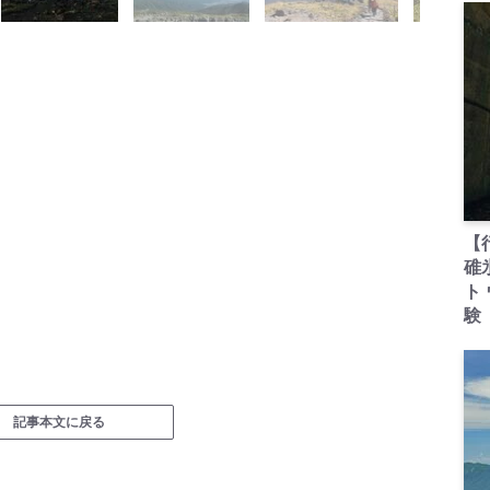
【
碓
ト
験
記事本文に戻る