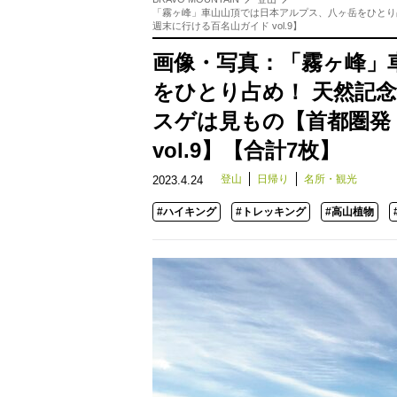
「霧ヶ峰」車山山頂では日本アルプス、八ヶ岳をひとり占
週末に行ける百名山ガイド vol.9】
画像・写真：「霧ヶ峰」
をひとり占め！ 天然記念
スゲは見もの【首都圏発
vol.9】【合計7枚】
登山
日帰り
名所・観光
2023.4.24
#ハイキング
#トレッキング
#高山植物