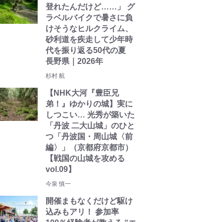
登れたんだけど……」 グ
ラベルバイクで暑さに負
けそうなヒルクライム、
砂利道を疾走して少年時
代を振り返る50代の夏
長野県｜2026年
杉村 航
【NHK大河『豊臣兄
弟！』ゆかりの城】実に
しつこい… 光秀が築いた
「丹波 二大山城」のひと
つ「丹波国・周山城〈前
編〉」（京都府京都市）
【戦国の山城を攻める
vol.09】
今泉 慎一
開催まもなくだけど駆け
込みもアリ！ 参加率