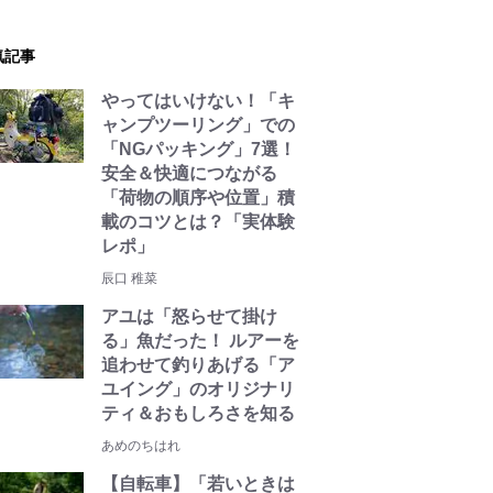
気記事
やってはいけない！「キ
ャンプツーリング」での
「NGパッキング」7選！
安全＆快適につながる
「荷物の順序や位置」積
載のコツとは？「実体験
レポ」
辰口 稚菜
アユは「怒らせて掛け
る」魚だった！ ルアーを
追わせて釣りあげる「ア
ユイング」のオリジナリ
ティ＆おもしろさを知る
あめのちはれ
【自転車】「若いときは