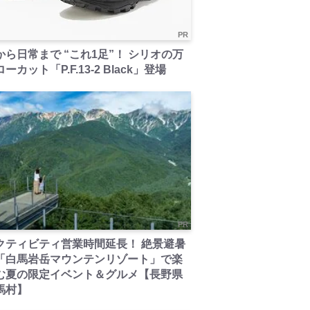
PR
から日常まで “これ1足”！ シリオの万
ーカット「P.F.13-2 Black」登場
PR
クティビティ営業時間延長！ 絶景避暑
「白馬岩岳マウンテンリゾート」で楽
む夏の限定イベント＆グルメ【長野県
馬村】