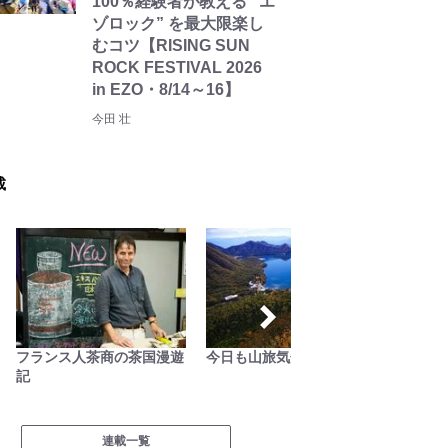
100％経験者が教える “エ
ゾロック” を最大限楽し
むコツ【RISING SUN
ROCK FESTIVAL 2026
in EZO・8/14～16】
今田 壮
載
フランス人茶商の茶国漫遊
今日も山旅気分
山の天
記
連載一覧