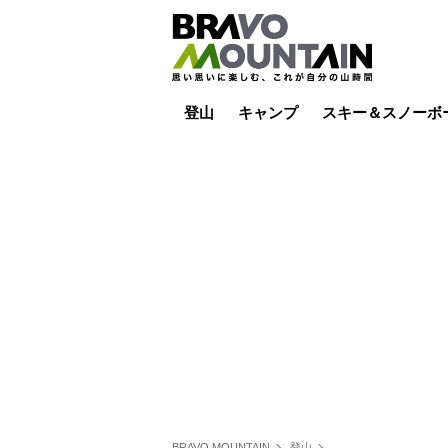
登山
キャンプ
スキー＆スノーボ
山小屋泊
山小屋ライブカメラ
テント泊
雪山
低山
山ご飯
その他登山
焚き火
その他キャンプ
スキー場ライブカ
バックカントリー
日帰り
キャンプ飯
スキー場
BRAVO MOUNTAIN
登山