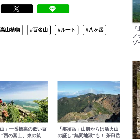
「
#高山植物
#百名山
#ルート
#八ヶ岳
ノ
ゾ
山」一番標高の低い百
「那須岳」山肌からは活火山
 ”西の富士、東の筑
の証し“無間地獄”も！ 茶臼岳