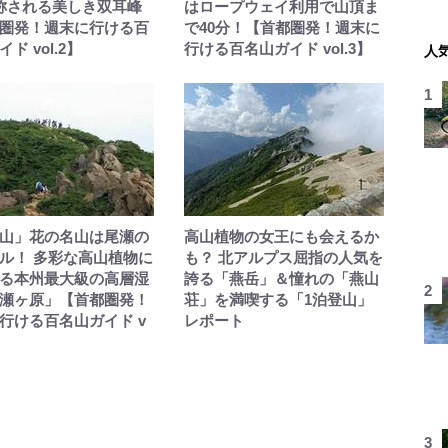
称される美しき双耳峰
はロープウェイ利用で山頂ま
圏発！週末に行ける百
で40分！【首都圏発！週末に
ド vol.2】
行ける百名山ガイド vol.3】
人
山」花の名山は尾瀬の
高山植物の女王にも会えるか
ル！ 多彩な高山植物に
も？ 北アルプス屈指の人気を
る本州最大級の高層湿
誇る「燕岳」＆憧れの「燕山
瀬ヶ原」【首都圏発！
荘」を満喫する「1泊登山」
行ける百名山ガイド v
レポート