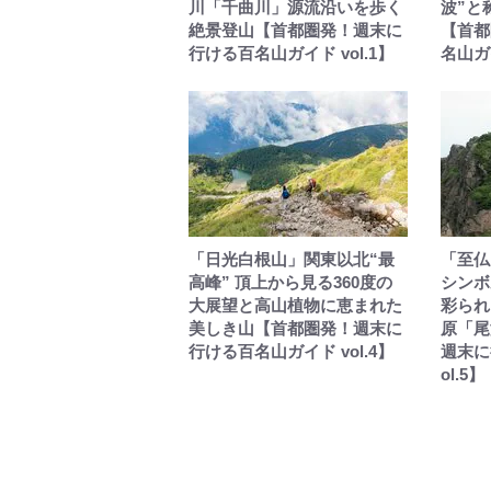
川「千曲川」源流沿いを歩く
波”と
絶景登山【首都圏発！週末に
【首都
行ける百名山ガイド vol.1】
名山ガイ
「日光白根山」関東以北“最
「至仏
高峰” 頂上から見る360度の
シンボ
大展望と高山植物に恵まれた
彩られ
美しき山【首都圏発！週末に
原「尾
行ける百名山ガイド vol.4】
週末に
ol.5】