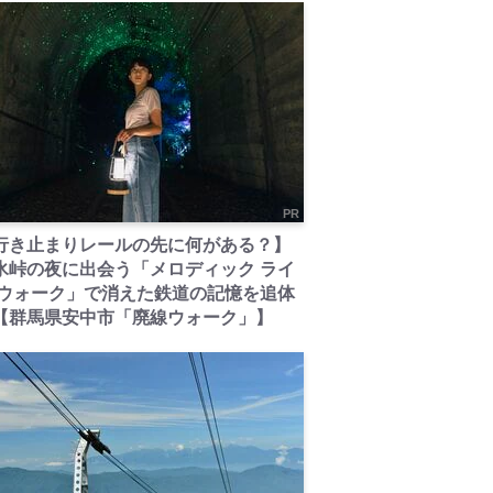
PR
行き止まりレールの先に何がある？】
氷峠の夜に出会う「メロディック ライ
 ウォーク」で消えた鉄道の記憶を追体
【群馬県安中市「廃線ウォーク」】