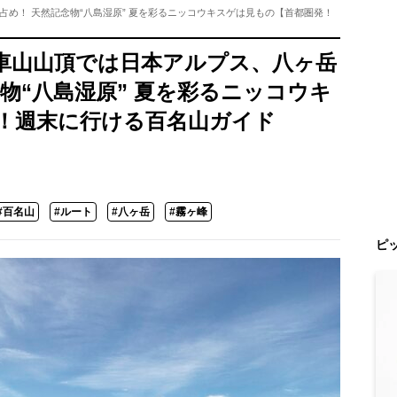
め！ 天然記念物“八島湿原” 夏を彩るニッコウキスゲは見もの【首都圏発！
車山山頂では日本アルプス、八ヶ岳
物“八島湿原” 夏を彩るニッコウキ
！週末に行ける百名山ガイド
#百名山
#ルート
#八ヶ岳
#霧ヶ峰
ピ