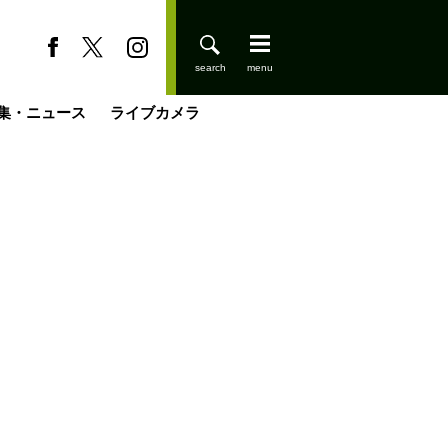
集・ニュース
ライブカメラ
缶たん”CAN”P料理
小屋を興して
国の街角で
ーのネパール移住見聞録「Like a Rolling Stone」
具＆技術研究所
きららの“おぜ沼“日記
山小屋はじめます
煎して走る男
載
スキー場
登りはじめました
山小屋