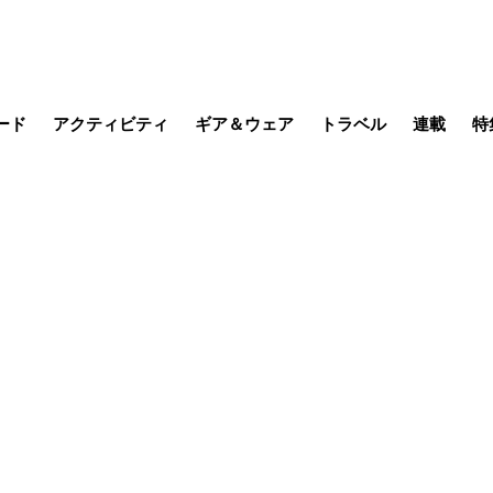
ード
アクティビティ
ギア＆ウェア
トラベル
連載
特
メラ
MTB
写真・動画
その他アクティビティ
キャンプ
スノー
その他
温泉・宿
名所・観光
缶詰博士の
そこに山
ブーツの
季節の虫
日本人ハイカ
低山小道
尾瀬ガイド
わたし、
耕して焙
その他連
フィッシング
登山
食事・お酒
日本で山