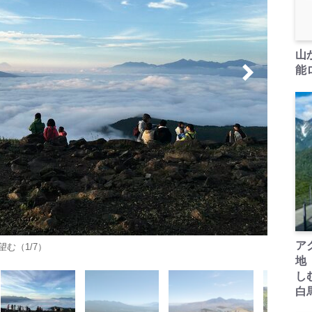
山
能ロ
ア
む（1/7）
地
し
白