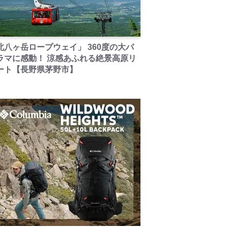
PR
北八ヶ岳ロープウェイ」 360度の大パ
ラマに感動！ 涼感あふれる絶景高原リ
ート【長野県茅野市】