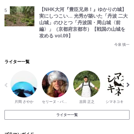
【NHK大河『豊臣兄弟！』ゆかりの城】
実にしつこい… 光秀が築いた「丹波 二大
山城」のひとつ「丹波国・周山城〈前
編〉」（京都府京都市）【戦国の山城を
攻める vol.09】
今泉 慎一
ライター一覧
片岡 さやか
セリーヌ・パッシュ
吉田 正之
シマネコキネマ
ライター一覧