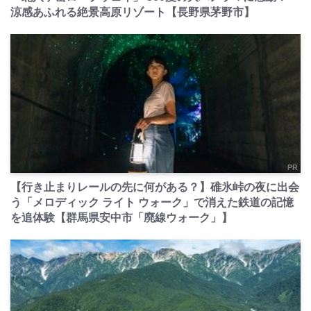
涼感あふれる絶景高原リゾート【長野県茅野市】
PR
【行き止まりレールの先に何がある？】碓氷峠の夜に出会
う「メロディック ライト ウォーク」で消えた鉄道の記憶
を追体験【群馬県安中市「廃線ウォーク」】