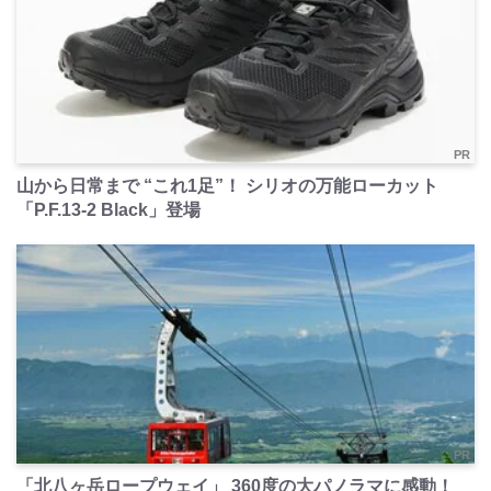
PR
山から日常まで “これ1足”！ シリオの万能ローカット
「P.F.13-2 Black」登場
PR
「北八ヶ岳ロープウェイ」 360度の大パノラマに感動！