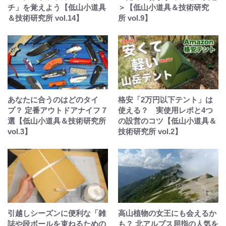
チ」を覚えよう【低山小道具
＞【低山小道具＆技術研究
＆技術研究所 vol.14】
所 vol.9】
あなたに合うのはどのタイ
格安「2万円以下テント」は
プ？ 定番アウトドアナイフ７
使える？ 実使用レポと4つ
選【低山小道具＆技術研究所
の設営のコツ【低山小道具＆
vol.3】
技術研究所 vol.2】
引越しシーズンに便利な「雑
高山植物の女王にも会えるか
誌や段ボールを束ねるための
も？ 北アルプス屈指の人気を