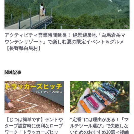
PR
アクティビティ営業時間延長！ 絶景避暑地「白馬岩岳マ
ウンテンリゾート」で楽しむ夏の限定イベント＆グルメ
【長野県白馬村】
関連記事
【じつは簡単です】テントや
“定番”には理由がある！「マ
タープ設営時に便利なロープ
ルチツール選び」で失敗しな
ワーク「トラッカーズヒッ
いためのおすすめ10選＜後編