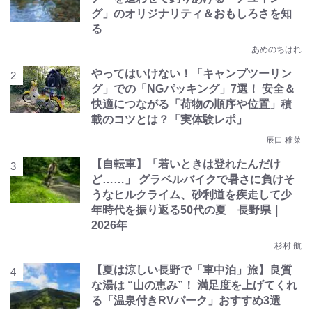
グ」のオリジナリティ＆おもしろさを知
る
あめのちはれ
やってはいけない！「キャンプツーリン
グ」での「NGパッキング」7選！ 安全＆
快適につながる「荷物の順序や位置」積
載のコツとは？「実体験レポ」
辰口 稚菜
【自転車】「若いときは登れたんだけ
ど……」 グラベルバイクで暑さに負けそ
うなヒルクライム、砂利道を疾走して少
年時代を振り返る50代の夏 長野県｜
2026年
杉村 航
【夏は涼しい長野で「車中泊」旅】良質
な湯は “山の恵み”！ 満足度を上げてくれ
る「温泉付きRVパーク」おすすめ3選